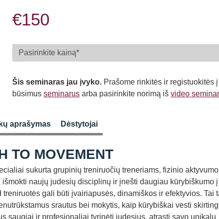
€150
Šis seminaras jau įvyko.
Prašome rinkitės ir registuokitės į
būsimus
seminarus
arba pasirinkite norimą iš
video semina
kų aprašymas
Dėstytojai
H TO MOVEMENT
cialiai sukurta grupinių treniruočių treneriams, fizinio aktyvumo
, išmokti naujų judesių disciplinų ir įnešti daugiau kūrybiškumo 
 treniruotės gali būti įvairiapusės, dinamiškos ir efektyvios. Tai t
 nenutrūkstamus srautus bei mokytis, kaip kūrybiškai vesti skirtin
saugiai ir profesionaliai tyrinėti judesius, atrasti savo unikalų