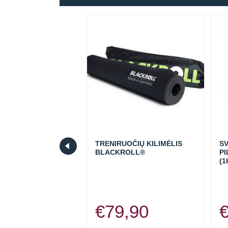
S ŽIEDAS KWELL
TRENIRUOČIŲ KILIMĖLIS
S
BLACKROLL®
PI
(1
,90
€
79,90