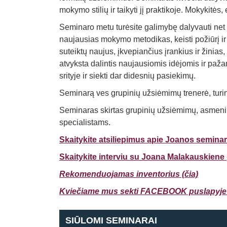
mokymo stilių ir taikyti jį praktikoje. Mokykitė
Seminaro metu turėsite galimybę dalyvauti net
naujausias mokymo metodikas, keisti požiūrį ir
suteiktų naujus, įkvepiančius įrankius ir žinia
atvyksta dalintis naujausiomis idėjomis ir paž
srityje ir siekti dar didesnių pasiekimų.
Seminarą ves grupinių užsiėmimų trenerė, turint
Seminaras skirtas grupinių užsiėmimų, asmenin
specialistams.
Skaitykite atsiliepimus apie Joanos seminar
Skaitykite interviu su Joana Malakauskiene 
Rekomenduojamas inventorius (čia)
Kviečiame mus sekti FACEBOOK puslapyje (
SIŪLOMI SEMINARAI