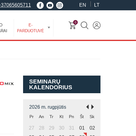
+37065605711
EN
LT
0
EO
E-
RAI
PARDUOTUVĖ
SEMINARŲ
KALENDORIUS
2026 m. rugpjūtis
Pr
An
Tr
Kt
Pn
Št
Sk
27
28
29
30
31
01
02