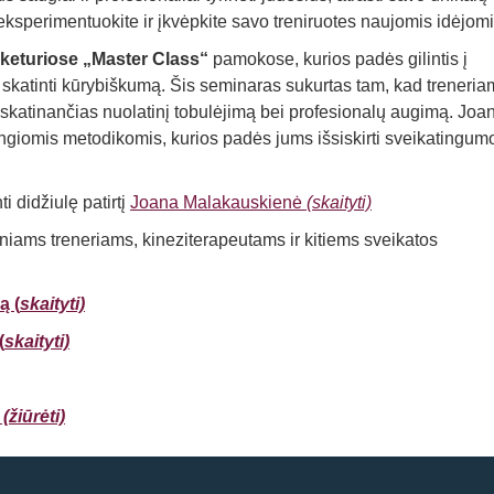
s, eksperimentuokite ir įkvėpkite savo treniruotes naujomis idėjomi
keturiose
„Master Class“
pamokose, kurios padės gilintis į
 skatinti kūrybiškumą. Šis seminaras sukurtas tam, kad treneria
s, skatinančias nuolatinį tobulėjimą bei profesionalų augimą. Joa
angiomis metodikomis, kurios padės jums išsiskirti sveikatingum
i didžiulę patirtį
Joana Malakauskienė
(skaityti)
iams treneriams, kineziterapeutams ir kitiems sveikatos
ą (
skaityti)
(
skaityti)
žiūrėti)