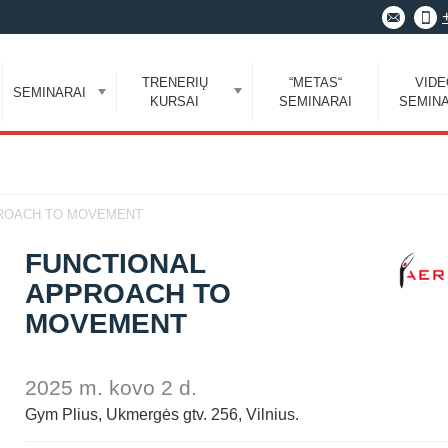
TRENERIŲ
“METAS“
VID
SEMINARAI
KURSAI
SEMINARAI
SEMINA
PROACH TO MOVEMENT
FUNCTIONAL
APPROACH TO
MOVEMENT
2025 m. kovo 2 d.
Gym Plius, Ukmergės gtv. 256, Vilnius.