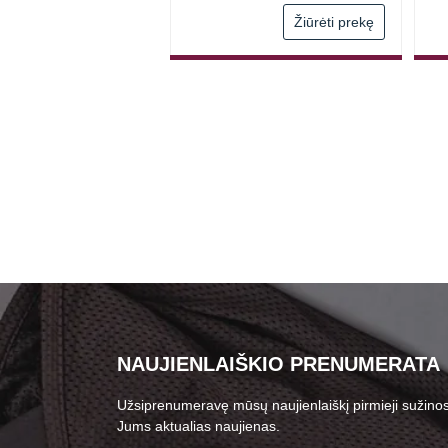
Žiūrėti prekę
Žiūrėti prekę
NAUJIENLAIŠKIO PRENUMERATA
Užsiprenumeravę mūsų naujienlaiškį pirmieji sužinos
Jums aktualias naujienas.