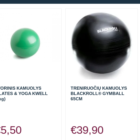
VORINIS KAMUOLYS
TRENIRUOČIŲ KAMUOLYS
LATES & YOGA KWELL
BLACKROLL® GYMBALL
kg)
65CM
€
5,50
€
39,90