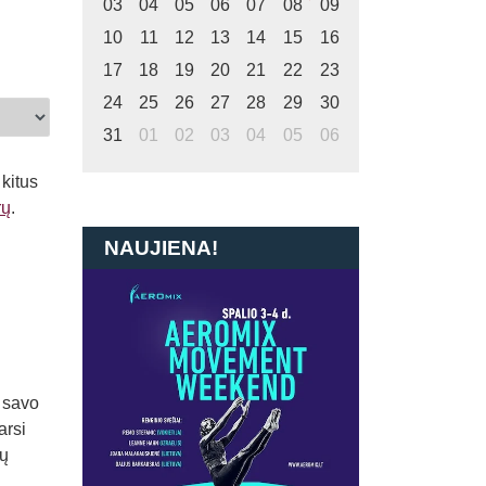
03
04
05
06
07
08
09
10
11
12
13
14
15
16
17
18
19
20
21
22
23
24
25
26
27
28
29
30
31
01
02
03
04
05
06
 kitus
rų
.
NAUJIENA!
į savo
arsi
gų