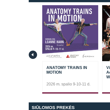
seminaras.
ANATOMY TRAINS IN
V
hop UPGRADE
MOTION
A
FITNESS
W
2026 m. spalio 9-10-11 d.
SIŪLOMOS PREKĖS