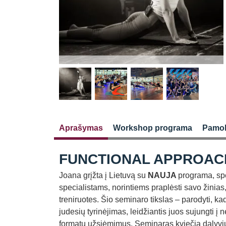
Aprašymas
Workshop programa
Pamo
FUNCTIONAL APPROAC
Joana grįžta į Lietuvą su
NAUJA
programa, spe
specialistams, norintiems praplėsti savo žinias
treniruotes. Šio seminaro tikslas – parodyti, kad
judesių tyrinėjimas, leidžiantis juos sujungti į
formatų užsiėmimus. Seminaras kviečia dalyvius 