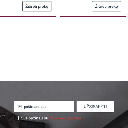
Žiūrėti prekę
Žiūrėti prekę
ite
Susipažinau su
Privatumo politika