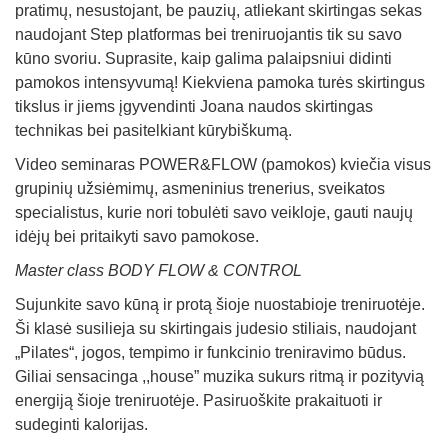
pratimų, nesustojant, be pauzių, atliekant skirtingas sekas
naudojant Step platformas bei treniruojantis tik su savo
kūno svoriu. Suprasite, kaip galima palaipsniui didinti
pamokos intensyvumą! Kiekviena pamoka turės skirtingus
tikslus ir jiems įgyvendinti Joana naudos skirtingas
technikas bei pasitelkiant kūrybiškumą.
Video seminaras POWER&FLOW (pamokos) kviečia visus
grupinių užsiėmimų, asmeninius trenerius, sveikatos
specialistus, kurie nori tobulėti savo veikloje, gauti naujų
idėjų bei pritaikyti savo pamokose.
Master class
BODY FLOW & CONTROL
Sujunkite savo kūną ir protą šioje nuostabioje treniruotėje.
Ši klasė susilieja su skirtingais judesio stiliais, naudojant
„Pilates“, jogos, tempimo ir funkcinio treniravimo būdus.
Giliai sensacinga ,,house” muzika sukurs ritmą ir pozityvią
energiją šioje treniruotėje. Pasiruoškite prakaituoti ir
sudeginti kalorijas.