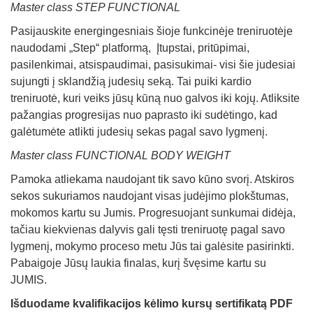
Master class
STEP FUNCTIONAL
Pasijauskite energingesniais šioje funkcinėje treniruotėje
naudodami „Step“ platformą, Įtupstai, pritūpimai,
pasilenkimai, atsispaudimai, pasisukimai- visi šie judesiai
sujungti į sklandžią judesių seką. Tai puiki kardio
treniruotė, kuri veiks jūsų kūną nuo galvos iki kojų. Atliksite
pažangias progresijas nuo paprasto iki sudėtingo, kad
galėtumėte atlikti judesių sekas pagal savo lygmenį.
Master class
FUNCTIONAL BODY WEIGHT
Pamoka atliekama naudojant tik savo kūno svorį. Atskiros
sekos sukuriamos naudojant visas judėjimo plokštumas,
mokomos kartu su Jumis. Progresuojant sunkumai didėja,
tačiau kiekvienas dalyvis gali tęsti treniruotę pagal savo
lygmenį, mokymo proceso metu Jūs tai galėsite pasirinkti.
Pabaigoje Jūsų laukia finalas, kurį švęsime kartu su
JUMIS.
Išduodame kvalifikacijos kėlimo kursų sertifikatą PDF