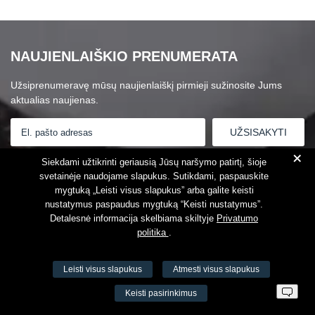
NAUJIENLAIŠKIO PRENUMERATA
Užsiprenumeravę mūsų naujienlaiškį pirmieji sužinosite Jums
aktualias naujienas.
+
Susipažinau su
Privatumo politika
Siekdami užtikrinti geriausią Jūsų naršymo patirtį, šioje
svetainėje naudojame slapukus. Sutikdami, paspauskite
mygtuką „Leisti visus slapukus” arba galite keisti
nustatymus paspaudus mygtuką “Keisti nustatymus”.
Detalesnė informacija skelbiama skiltyje
Privatumo
politika
.
Leisti visus slapukus
Atmesti visus slapukus
VŠĮ Fitneso mokymo centras AEROMIX
Keisti pasirinkimus
Įm. k. 300034190