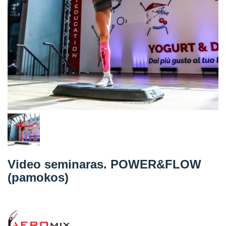
Straipsniai
Sėkmės istorijos
Atsiliepimai
Kontaktai
Video seminaras. POWER&FLOW
(pamokos)