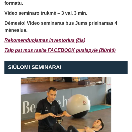
formatu.
Video seminaro trukmė – 3 val. 3 min.
Dėmesio! Video seminaras bus Jums prieinamas 4
mėnesius.
Rekomenduojamas inventorius (čia)
Taip pat mus rasite FACEBOOK puslapyje (žiūrėti)
SIŪLOMI SEMINARAI