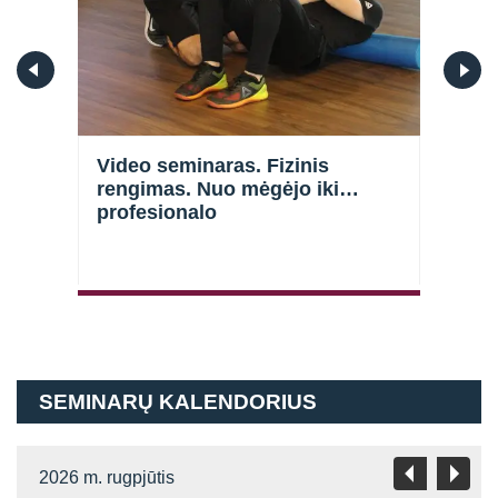
Prisijungti
p
Video seminaras. Fizinis
Vide
rengimas. Nuo mėgėjo iki
spor
Atsiminti mane
profesionalo
spor
SEMINARŲ KALENDORIUS
2026 m. rugpjūtis