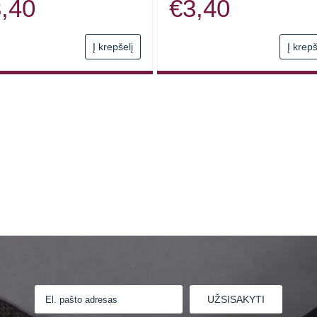
,40
€
3,40
Į krepšelį
Į krepš