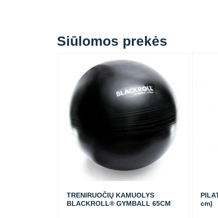
Siūlomos prekės
TRENIRUOČIŲ KAMUOLYS
PILA
BLACKROLL® GYMBALL 65CM
cm)