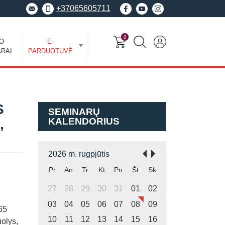
+37065605711
0
EO
E-
RAI
PARDUOTUVĖ
S
SEMINARŲ
KALENDORIUS
,
2026 m. rugpjūtis
Pr
An
Tr
Kt
Pn
Št
Sk
27
28
29
30
31
01
02
03
04
05
06
07
08
09
65
10
11
12
13
14
15
16
olys,