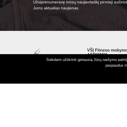
Užsiprenumeravę mūsų naujienlaiškį pirmieji sužinos
Jums aktualias naujienas.
VŠĮ Fitneso mokymo
AEROMIX
Siekdami užtikrinti geriausią Jūsų naršymo patir
Įm. k. 300034190
paspaudus my
LT98 7300 0100 8525
Swedbankas, banko k
Autorinės teisės © 2026 Aeromix.
Privatumo politika