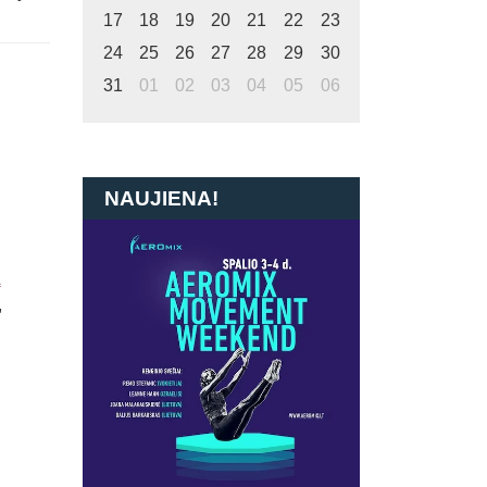
5
17
18
19
20
21
22
23
24
25
26
27
28
29
30
h
31
01
02
03
04
05
06
5
NAUJIENA!
L
,