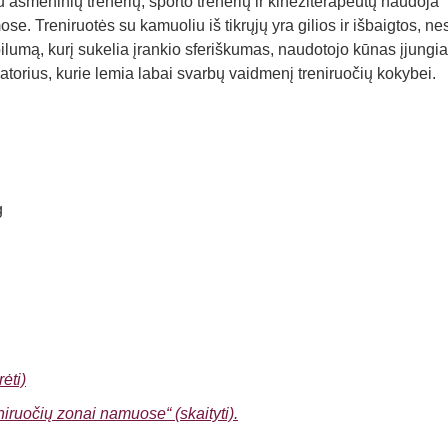
au asmeninių trenerių, sporto trenerių ir kineziterapeutų naudoja
e. Treniruotės su kamuoliu iš tikrųjų yra gilios ir išbaigtos, ne
umą, kurį sukelia įrankio sferiškumas, naudotojo kūnas įjungia 
zatorius, kurie lemia labai svarbų vaidmenį treniruočių kokybei.
g
g
ėti)
eniruočių zonai namuose“ (skaityti).