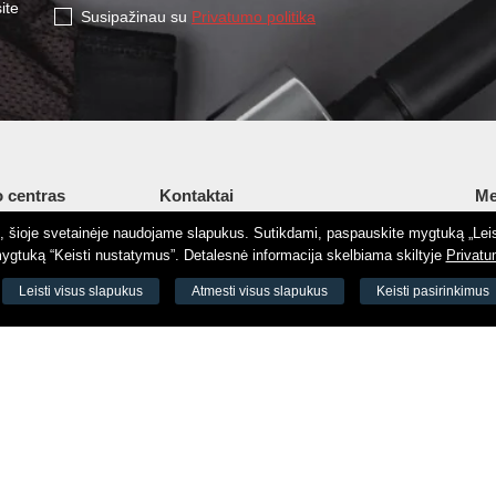
ite
Susipažinau su
Privatumo politika
 centras
Kontaktai
Me
tį, šioje svetainėje naudojame slapukus. Sutikdami, paspauskite mygtuką „Leis
Šv. Stepono g. 27C, Vilnius, Lietuva
Ap
gtuką “Keisti nustatymus”. Detalesnė informacija skelbiama skiltyje
Privatu
+37065605711
Ko
 8188
Leisti visus slapukus
Atmesti visus slapukus
Keisti pasirinkimus
+37060779864
El.
odas 73000
info@aeromix.lt
Pri