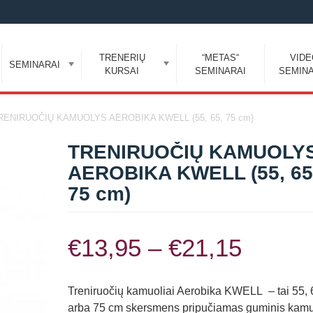
TRENERIŲ
“METAS“
VID
SEMINARAI
KURSAI
SEMINARAI
SEMINA
RENIRUOČIŲ KAMUOLYS AEROBIKA KWELL (55, 65, 75 cm)
TRENIRUOČIŲ KAMUOLY
AEROBIKA KWELL (55, 65
75 cm)
Price
€
13,95
–
€
21,15
range:
Treniruočių kamuoliai Aerobika KWELL – tai 55, 
arba 75 cm skersmens pripučiamas guminis kamu