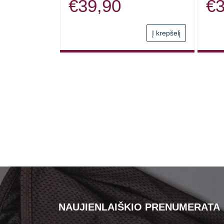
€
39,90
€
3
Į krepšelį
NAUJIENLAIŠKIO PRENUMERATA