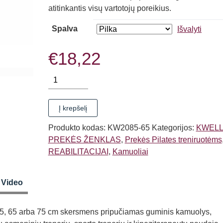
€13,9
atitinkantis visų vartotojų poreikius.
throug
Spalva
Išvalyti
€21,1
€
18,22
produkto
kiekis:
TRENIRUOČIŲ
Į krepšelį
KAMUOLYS
AEROBIKA
Produkto kodas:
KW2085-65
Kategorijos:
KWEL
KWELL
PREKĖS ŽENKLAS
,
Prekės Pilates treniruotėms
(55,
REABILITACIJAI
,
Kamuoliai
65,
75
Video
cm)
55, 65 arba 75 cm skersmens pripučiamas guminis kamuolys,