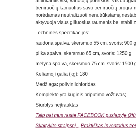
atitinkantis visų vartotojų poreikius. Vis daugi
treniruočių kamuolius savo treniruočių programos
norėdamas neutralizuoti nenutrūkstamą nestabil
aktyvuoja visus giliuosius raumenis bei stabili
Techninės specifikacijos:
raudona spalva, skersmuo 55 cm, svoris: 900 
pilka spalva, skersmuo 65 cm, svoris: 1250 g
mėlyna spalva, skersmuo 75 cm, svoris: 1500 
Keliamoji galia (kg): 180
Medžiaga: polivinilchloridas
Komplekte yra kūginis pripūtimo vožtuvas;
Siurblys neįtrauktas
Taip pat mus rasite FACEBOOK puslapyje (žiūr
Skaitykite straipsnį ,,Praktiškas inventorius tr