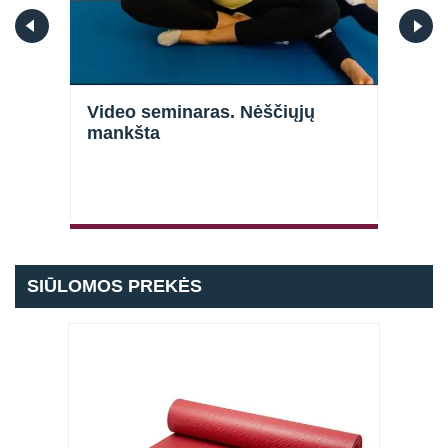
Video seminaras. Nėščiųjų
Vide
mankšta
pagr
SIŪLOMOS PREKĖS
Prisijungti