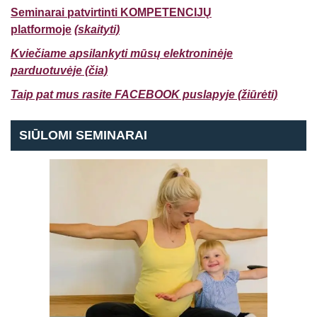
Seminarai patvirtinti KOMPETENCIJŲ
platformoje
(skaityti)
Kviečiame apsilankyti mūsų elektroninėje
parduotuvėje (čia)
Taip pat mus rasite FACEBOOK puslapyje (žiūrėti)
SIŪLOMI SEMINARAI