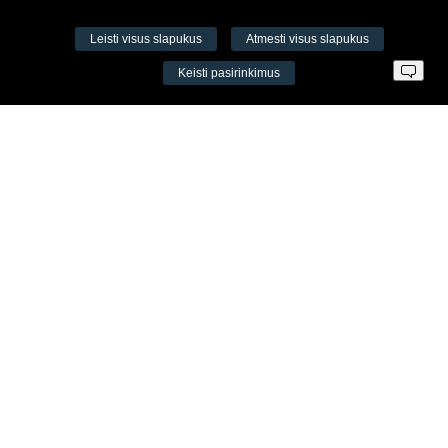
Leisti visus slapukus
Atmesti visus slapukus
VŠĮ Fitneso mokymo centras AEROMIX
Keisti pasirinkimus
Įm. k. 300034190
LT98 7300 0100 8525 8188
Swedbankas, banko kodas 73000
Kontaktai
Šv. Stepono g. 27C, Vilnius, Lietuva
+37065605711
+37060779864
info@aeromix.lt
Meniu