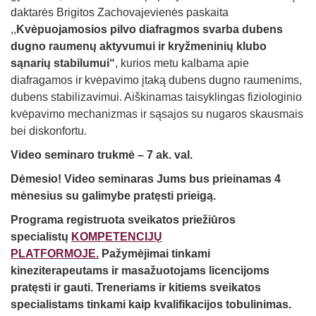
daktarės Brigitos Zachovajevienės paskaita
,,
Kvėpuojamosios pilvo diafragmos svarba dubens
dugno raumenų aktyvumui ir kryžmeninių klubo
sąnarių stabilumui“
, kurios metu kalbama apie
diafragamos ir kvėpavimo įtaką dubens dugno raumenims,
dubens stabilizavimui. Aiškinamas taisyklingas fiziologinio
kvėpavimo mechanizmas ir sąsajos su nugaros skausmais
bei diskonfortu.
Video seminaro trukmė – 7 ak. val.
Dėmesio! Video seminaras Jums bus prieinamas 4
mėnesius
su galimybe pratęsti
prieigą.
Programa
registruota sveikatos priežiūros
specialistų
KOMPETENCIJŲ
PLATFORMOJE.
Pažymėjimai tinkami
kineziterapeutams ir masažuotojams licencijoms
pratęsti ir gauti.
Treneriams ir kitiems sveikatos
specialistams tinkami kaip kvalifikacijos tobulinimas.