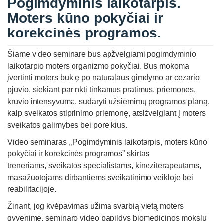
Pogimdyminis laikotarpis.
Moters kūno pokyčiai ir
korekcinės programos.
Šiame video seminare bus apžvelgiami pogimdyminio
laikotarpio moters organizmo pokyčiai. Bus mokoma
įvertinti moters būklę po natūralaus gimdymo ar cezario
pjūvio, siekiant parinkti tinkamus pratimus, priemones,
krūvio intensyvumą. sudaryti užsiėmimų programos planą,
kaip sveikatos stiprinimo priemonę, atsižvelgiant į moters
sveikatos galimybes bei poreikius.
Video seminaras ,,Pogimdyminis laikotarpis, moters kūno
pokyčiai ir korekcinės programos” skirtas
treneriams, sveikatos specialistams, kineziterapeutams,
masažuotojams dirbantiems sveikatinimo veikloje bei
reabilitacijoje.
Žinant, jog kvėpavimas užima svarbią vietą moters
gyvenime, seminaro video papildys biomedicinos mokslų