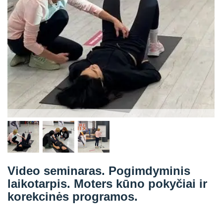
Straipsniai
Sėkmės istorijos
Atsiliepimai
Kontaktai
Video seminaras. Pogimdyminis
laikotarpis. Moters kūno pokyčiai ir
korekcinės programos.