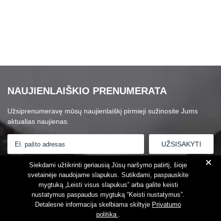
NAUJIENLAIŠKIO PRENUMERATA
Užsiprenumeravę mūsų naujienlaiškį pirmieji sužinosite Jums
aktualias naujienas.
+
Susipažinau su
Privatumo politika
Siekdami užtikrinti geriausią Jūsų naršymo patirtį, šioje
svetainėje naudojame slapukus. Sutikdami, paspauskite
mygtuką „Leisti visus slapukus” arba galite keisti
nustatymus paspaudus mygtuką “Keisti nustatymus”.
Detalesnė informacija skelbiama skiltyje
Privatumo
politika
.