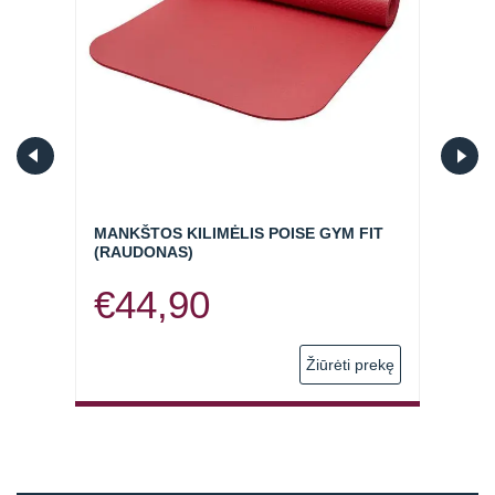
Atsiminti mane
MANKŠTOS KILIMĖLIS POISE GYM FIT
MASA
(RAUDONAS)
BLAC
€
44,90
€
1
 prekę
Žiūrėti prekę