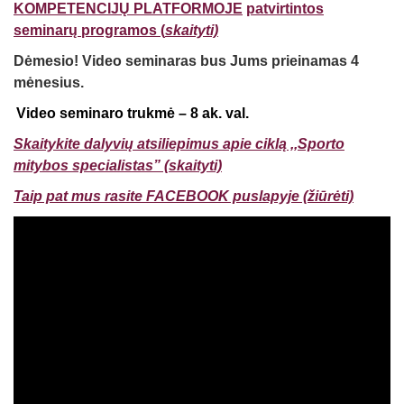
KOMPETENCIJŲ PLATFORMOJE
patvirtintos
seminarų programos (
skaityti)
Dėmesio! Video seminaras bus Jums prieinamas 4
mėnesius.
Video seminaro trukmė – 8 ak. val.
Skaitykite dalyvių atsiliepimus apie ciklą ,,Sporto
mitybos specialistas” (skaityti)
Taip pat mus rasite FACEBOOK puslapyje (žiūrėti)