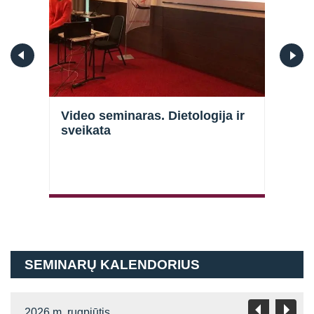
Prisijungti
nė
Video seminaras. Dietologija ir
Vid
Atsiminti mane
s
sveikata
bala
SEMINARŲ KALENDORIUS
2026 m. rugpjūtis