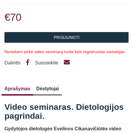
€70
PRISIJUNGTI
Norėdami pirkti video seminarą turite būti registruotas vartotojas
Dalintis
Susisiekite
Aprašymas
Dėstytojai
Video seminaras. Dietologijos
pagrindai.
Gydytojos dietologės Evelinos Cikanavičiūtės video