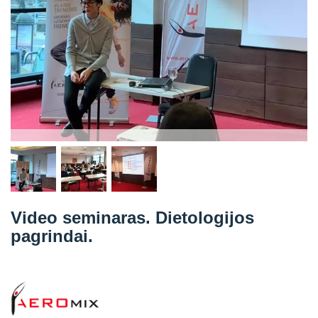
Straipsniai
Sėkmės istorijos
Atsiliepimai
Kontaktai
Video seminaras. Dietologijos
pagrindai.