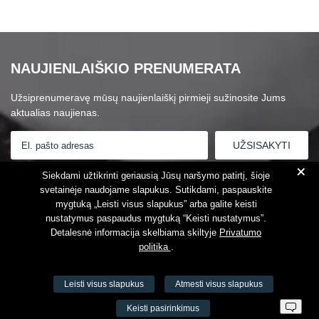
NAUJIENLAIŠKIO PRENUMERATA
Užsiprenumeravę mūsų naujienlaiškį pirmieji sužinosite Jums
aktualias naujienas.
+
Susipažinau su
Privatumo politika
Siekdami užtikrinti geriausią Jūsų naršymo patirtį, šioje
svetainėje naudojame slapukus. Sutikdami, paspauskite
mygtuką „Leisti visus slapukus” arba galite keisti
nustatymus paspaudus mygtuką “Keisti nustatymus”.
Detalesnė informacija skelbiama skiltyje
Privatumo
politika
.
Leisti visus slapukus
Atmesti visus slapukus
VŠĮ Fitneso mokymo centras AEROMIX
Keisti pasirinkimus
Įm. k. 300034190