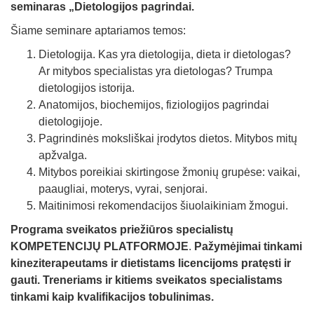
seminaras „Dietologijos pagrindai.
Šiame seminare aptariamos temos:
Dietologija. Kas yra dietologija, dieta ir dietologas?
Ar mitybos specialistas yra dietologas? Trumpa
dietologijos istorija.
Anatomijos, biochemijos, fiziologijos pagrindai
dietologijoje.
Pagrindinės moksliškai įrodytos dietos. Mitybos mitų
apžvalga.
Mitybos poreikiai skirtingose žmonių grupėse: vaikai,
paaugliai, moterys, vyrai, senjorai.
Maitinimosi rekomendacijos šiuolaikiniam žmogui.
Programa
sveikatos priežiūros specialistų
KOMPETENCIJŲ PLATFORMOJE
.
Pažymėjimai tinkami
kineziterapeutams ir dietistams licencijoms pratęsti ir
gauti.
Treneriams ir kitiems sveikatos specialistams
tinkami kaip kvalifikacijos tobulinimas.