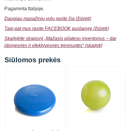
Pagaminta Italijoje.
Daugiau masažinių volų rasite čia (žiūrėti)
Taip pat mus rasite FACEBOOK puslapyje (žiūrėti)
Skaitykite straipsnį „Mažasis pilateso inventorius – dar
įdomesnės ir efektyvesnės treniruotės“ (skaityti)
Siūlomos prekės