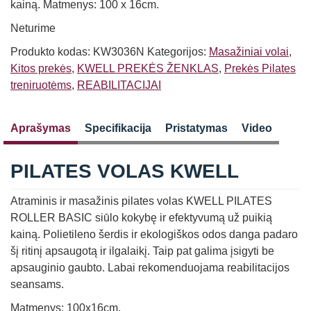
kainą. Matmenys: 100 x 16cm.
Neturime
Produkto kodas:
KW3036N
Kategorijos:
Masažiniai volai
,
Kitos prekės
,
KWELL PREKĖS ŽENKLAS
,
Prekės Pilates
treniruotėms
,
REABILITACIJAI
Aprašymas
Specifikacija
Pristatymas
Video
PILATES VOLAS KWELL
Atraminis ir masažinis pilates volas KWELL PILATES
ROLLER BASIC siūlo kokybę ir efektyvumą už puikią
kainą. Polietileno šerdis ir ekologiškos odos danga padaro
šį ritinį apsaugotą ir ilgalaikį. Taip pat galima įsigyti be
apsauginio gaubto. Labai rekomenduojama reabilitacijos
seansams.
Matmenys: 100x16cm.