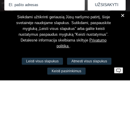
+
Susipažinau su
Privatumo politika
Siekdami užtikrinti geriausią Jūsų naršymo patirtį, šioje
svetainėje naudojame slapukus. Sutikdami, paspauskite
mygtuką „Leisti visus slapukus” arba galite keisti
nustatymus paspaudus mygtuką “Keisti nustatymus”.
Detalesnė informacija skelbiama skiltyje
Privatumo
politika
.
Leisti visus slapukus
Atmesti visus slapukus
VŠĮ Fitneso mokymo centras AEROMIX
Keisti pasirinkimus
Įm. k. 300034190
LT98 7300 0100 8525 8188
Swedbankas, banko kodas 73000
Kontaktai
Šv. Stepono g. 27C, Vilnius, Lietuva
+37065605711