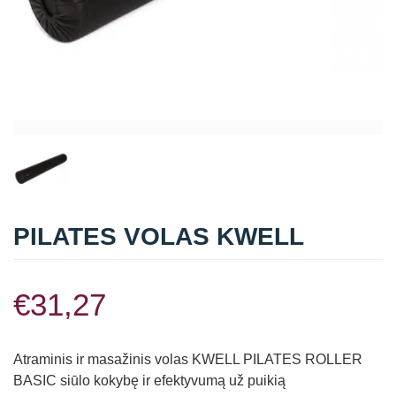
Straipsniai
Sėkmės istorijos
Atsiliepimai
Kontaktai
PILATES VOLAS KWELL
€
31,27
Atraminis ir masažinis volas KWELL PILATES ROLLER
BASIC siūlo kokybę ir efektyvumą už puikią