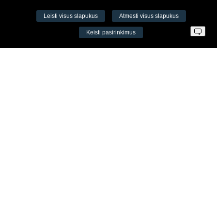
Leisti visus slapukus
Atmesti visus slapukus
VŠĮ Fitneso mokymo centras AEROMIX
Keisti pasirinkimus
Įm. k. 300034190
LT98 7300 0100 8525 8188
Swedbankas, banko kodas 73000
Kontaktai
Šv. Stepono g. 27C, Vilnius, Lietuva
+37065605711
+37060779864
info@aeromix.lt
Meniu
Apie Aeromix