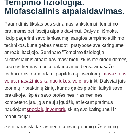
Tempimo fiziologija.
Miofascialinis atpalaidavimas.
Pagrindinis tikslas bus skiriamas lankstumui, tempimo
pratimams bei fascijų atpalaidavimui. Dalyviai išmoks,
kaip pagerinti savo lankstumą, saugios tempimo atlikimo
technikos, kurią gebės naudoti pratybose sveikatingume
ar reabilitacijoje. Seminaro ”Tempimo fiziologija.
Miofascialinis atpalaidavimas” metu skirsime didelį dėmesį
fascijos treniravimui, atpalaidavimui bei savimasažo
technikoms, naudodami papildomą inventorių:
masažinius
volus,
masažinius kamuoliukus
,
volelius
ir kt. Dalyviai įgis
teorinių ir praktinių žinių, kurias galės plačiai taikyti savo
praktikoje, išplės savo profesines ir asmenines
kompetencijas. Įgis naujų įgūdžių atliekant pratimus
naudojant
specialų inventorių
skirtą sveikatingumui ir
reabilitacijai.
Seminaras skirtas asmeniniams ir grupinių užsiėmimų