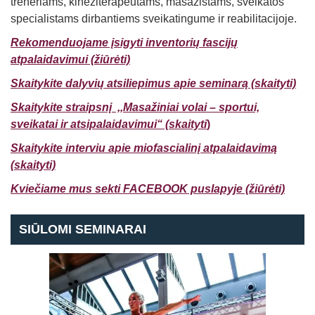
treneriams, kineziterapeutams, masažistams, sveikatos
specialistams dirbantiems sveikatingume ir reabilitacijoje.
Rekomenduojame įsigyti inventorių fascijų
atpalaidavimui (žiūrėti)
Skaitykite dalyvių atsiliepimus apie seminarą (skaityti)
Skaitykite straipsnį ,,Masažiniai v
olai – sportui,
sveikatai ir atsipalaidavimui
“ (skaityti
)
Skaitykite interviu apie miofascialinį atpalaidavimą
(skaityti)
Kviečiame mus sekti FACEBOOK puslapyje (žiūrėti)
SIŪLOMI SEMINARAI