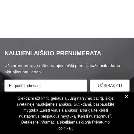
NAUJIENLAIŠKIO PRENUMERATA
Užsiprenumeravę mūsų naujienlaiškį pirmieji sužinosite Jums
aktualias naujienas.
+
Susipažinau su
Privatumo politika
Siekdami užtikrinti geriausią Jūsų naršymo patirtį, šioje
svetainėje naudojame slapukus. Sutikdami, paspauskite
mygtuką „Leisti visus slapukus” arba galite keisti
nustatymus paspaudus mygtuką “Keisti nustatymus”.
Detalesnė informacija skelbiama skiltyje
Privatumo
politika
.