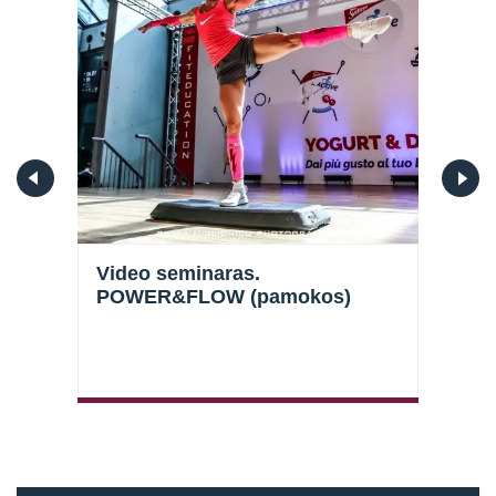
p
Video seminaras.
Vid
POWER&FLOW (pamokos)
ilg