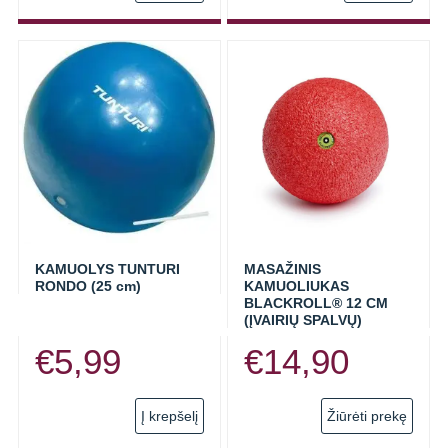
GIROS SPORTUI (SVARSČIAI)
PREKĖS PILATES TRENIRUOTĖMS
RINKINIAI TRENIRUOTĖMS
KITOS PREKĖS
REABILITACIJAI
SPORTO PREKĖS SU NUOLAIDOMIS
KAMUOLYS TUNTURI
MASAŽINIS
RONDO (25 cm)
KAMUOLIUKAS
BLACKROLL® 12 CM
(ĮVAIRIŲ SPALVŲ)
€
5,99
€
14,90
This
Į krepšelį
Žiūrėti prekę
prod