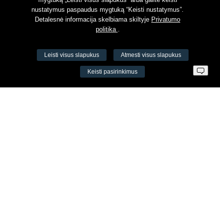
nustatymus paspaudus mygtuką “Keisti nustatymus”.
Detalesnė informacija skelbiama skiltyje
Privatumo
politika
.
Leisti visus slapukus
Atmesti visus slapukus
VŠĮ Fitneso mokymo centras AEROMIX
Keisti pasirinkimus
Įm. k. 300034190
LT98 7300 0100 8525 8188
Swedbankas, banko kodas 73000
Kontaktai
Šv. Stepono g. 27C, Vilnius, Lietuva
+37065605711
+37060779864
info@aeromix.lt