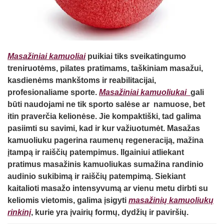
Straipsniai
Sėkmės istorijos
Atsiliepimai
Masažiniai kamuoliai
puikiai tiks sveikatingumo
Kontaktai
treniruotėms, pilates pratimams, taškiniam masažui,
kasdienėms mankštoms ir reabilitacijai,
profesionaliame sporte.
Masažiniai kamuoliukai
gali
būti naudojami ne tik sporto salėse ar namuose, bet
itin praverčia kelionėse. Jie kompaktiški, tad galima
pasiimti su savimi, kad ir kur važiuotumėt.
Masažas
kamuoliuku pagerina raumenų regeneraciją, mažina
įtampą ir raiščių patempimus. Ilgainiui atliekant
pratimus masažinis kamuoliukas sumažina randinio
audinio sukibimą ir raiščių patempimą. Siekiant
kaitalioti masažo intensyvumą ar vienu metu dirbti su
keliomis vietomis, galima įsigyti
masažinių kamuoliukų
rinkinį
, kurie yra įvairių formų, dydžių ir paviršių.