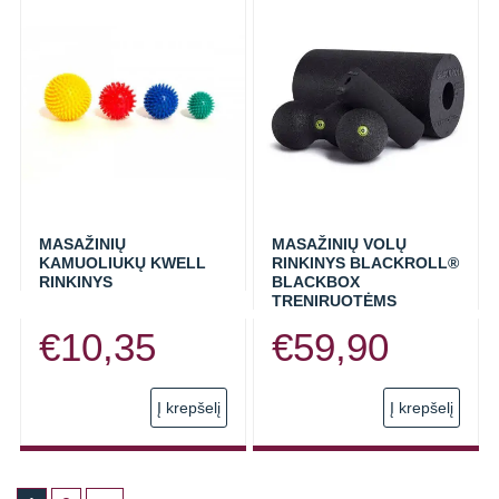
variants.
through
The
options
€2,60
may
be
chosen
on
the
product
MASAŽINIŲ
MASAŽINIŲ VOLŲ
KAMUOLIUKŲ KWELL
RINKINYS BLACKROLL®
page
RINKINYS
BLACKBOX
TRENIRUOTĖMS
€
10,35
€
59,90
Į krepšelį
Į krepšelį