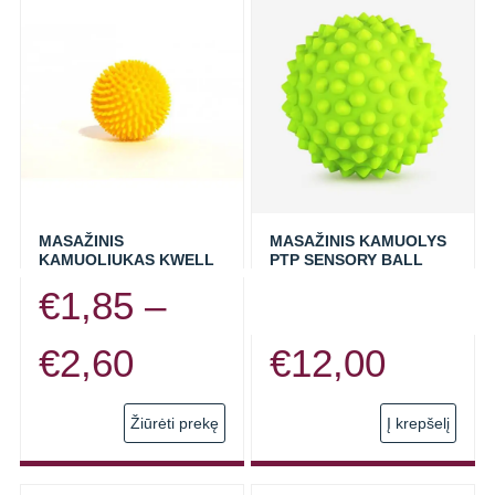
MASAŽINIS
MASAŽINIS KAMUOLYS
KAMUOLIUKAS KWELL
PTP SENSORY BALL
€
1,85
–
Price
€
2,60
€
12,00
range:
This
Žiūrėti prekę
Į krepšelį
product
€1,85
has
multiple