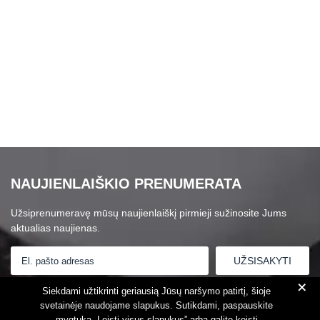
NAUJIENLAIŠKIO PRENUMERATA
Užsiprenumeravę mūsų naujienlaiškį pirmieji sužinosite Jums
aktualias naujienas.
+
Susipažinau su
Privatumo politika
Siekdami užtikrinti geriausią Jūsų naršymo patirtį, šioje
svetainėje naudojame slapukus. Sutikdami, paspauskite
mygtuką „Leisti visus slapukus” arba galite keisti