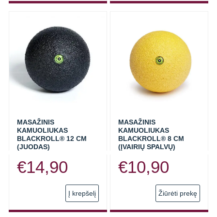
has
multi
varia
The
opti
may
be
chos
on
the
prod
MASAŽINIS
MASAŽINIS
KAMUOLIUKAS
KAMUOLIUKAS
page
BLACKROLL® 12 CM
BLACKROLL® 8 CM
(JUODAS)
(ĮVAIRIŲ SPALVŲ)
€
14,90
€
10,90
This
Į krepšelį
Žiūrėti prekę
prod
has