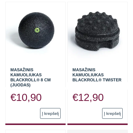
multi
varia
The
opti
may
be
chos
on
the
prod
MASAŽINIS
MASAŽINIS
KAMUOLIUKAS
KAMUOLIUKAS
page
BLACKROLL® 8 CM
BLACKROLL® TWISTER
(JUODAS)
€
10,90
€
12,90
Į krepšelį
Į krepšelį