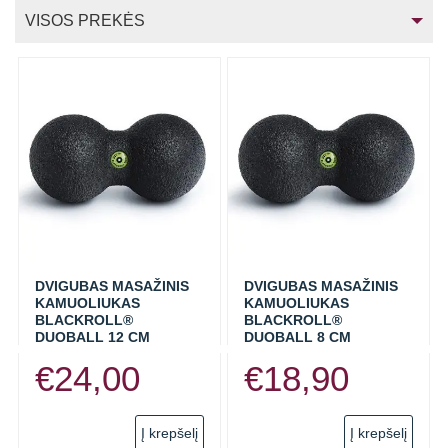
VISOS PREKĖS
BLACKROLL
PTP PREKĖS ŽENKLAS
KWELL PREKĖS ŽENKLAS
TUNTURI
MASAŽINIAI VOLAI
DVIGUBAS MASAŽINIS
DVIGUBAS MASAŽINIS
MASAŽINIAI KAMUOLIAI
KAMUOLIUKAS
KAMUOLIUKAS
BLACKROLL®
BLACKROLL®
KAMUOLIAI
DUOBALL 12 CM
DUOBALL 8 CM
€
24,00
€
18,90
ELASTINĖS JUOSTOS
TRENIRUOČIŲ KILIMĖLIAI
Į krepšelį
Į krepšelį