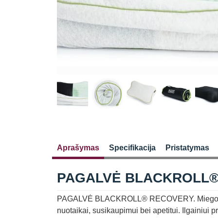
Aprašymas
Specifikacija
Pristatymas
PAGALVĖ BLACKROLL
PAGALVĖ BLACKROLL® RECOVERY. Miego kokybė 
nuotaikai, susikaupimui bei apetitui. Ilgainiui p