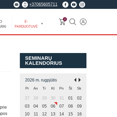
+37065605711
0
EO
E-
RAI
PARDUOTUVĖ
SEMINARŲ
KALENDORIUS
2026 m. rugpjūtis
Pr
An
Tr
Kt
Pn
Št
Sk
27
28
29
30
31
01
02
03
04
05
06
07
08
09
prie
mpos
10
11
12
13
14
15
16