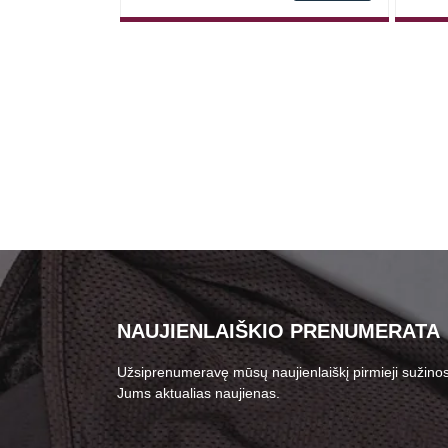
NAUJIENLAIŠKIO PRENUMERATA
Užsiprenumeravę mūsų naujienlaiškį pirmieji sužinos
Jums aktualias naujienas.