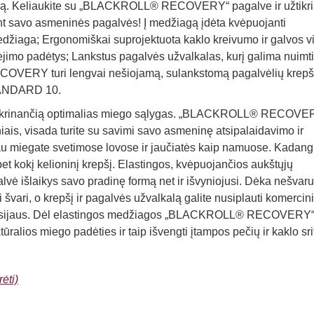
iką. Keliaukite su „BLACKROLL® RECOVERY“ pagalve ir užtikri
ant savo asmeninės pagalvės! Į medžiagą įdėta kvėpuojanti
edžiaga; Ergonomiškai suprojektuota kaklo kreivumo ir galvos v
jimo padėtys; Lankstus pagalvės užvalkalas, kurį galima nuimti 
OVERY turi lengvai nešiojamą, sulankstomą pagalvėlių krepš
TANDARD 10.
tikrinančią optimalias miego sąlygas. „BLACKROLL® RECOVE
niais, visada turite su savimi savo asmeninę atsipalaidavimo ir
iau miegate svetimose lovose ir jaučiatės kaip namuose. Kadang
 bet kokį kelioninį krepšį. Elastingos, kvėpuojančios aukštųjų
alvė išlaikys savo pradinę formą net ir išvyniojusi. Dėka nešva
 švari, o krepšį ir pagalvės užvalkalą galite nusiplauti komercin
ų Celsijaus. Dėl elastingos medžiagos „BLACKROLL® RECOVERY
tūralios miego padėties ir taip išvengti įtampos pečių ir kaklo sri
ėti)