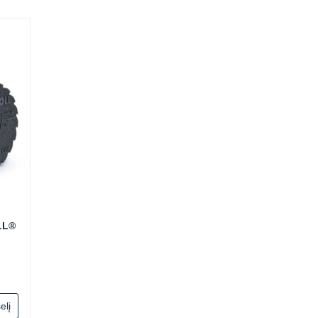
LL®
elį