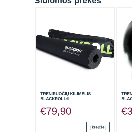
Siūlomos prekės
TRENIRUOČIŲ KILIMĖLIS
TREN
BLACKROLL®
BLA
€
79,90
€
Į krepšelį