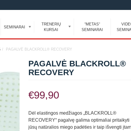
TRENERIŲ
“METAS“
VID
SEMINARAI
KURSAI
SEMINARAI
SEMINA
S
PAGALVĖ BLACKROLL® RECOVERY
PAGALVĖ BLACKROLL®
RECOVERY
€
99,90
Dėl elastingos medžiagos „BLACKROLL®
RECOVERY“ pagalvę galima optimaliai pritaikyti 
jūsų natūralios miego padėties ir taip išvengti įta