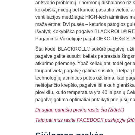
antsvorio problemų ir hormonų disbalanso riz
kokybišką miegą bet kurioje pasaulio vietoje 
ventiliacijos medžiaga; HIGH-tech atminties m
maža ertme; Dvi pusės – keturios patogios gulė
išvalyti; Kokybiška pagalvė BLACKROLL® REC
Pagaminta Vokietijoje pagal OEKO-TEX® S
Štai kodėl BLACKROLL® sukūrė pagalvę, už
pagalvę galite susukti keliais paprastais žings
atkūrimo priemonę. Ypač keliaujant, todėl ger
taupant vietą pagalvę galima susukti, ji telpa į
technologijų atminties putos užtikrina, kad pag
nešiojančio krepšio, pagalvė išlieka higieniškai
plovikliu, kurio temperatūra yra 40 laipsni
pagalvę galima optimaliai pritaikyti prie jūsų na
Daugiau panašių prekių rasite čia (žiūrėti)
Taip pat mus rasite FACEBOOK puslapyje (žiūr