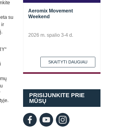
nkite
Aeromix Movement
Weekend
ieta su
ir
į.
2026 m. spalio 3-4 d.
RY“
SKAITYTI DAUGIAU
i
rumų
iu
“
PRISIJUNKITE PRIE
tyje.
MŪSŲ