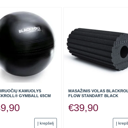
IRUOČIŲ KAMUOLYS
MASAŽINIS VOLAS BLACKRO
CKROLL® GYMBALL 65CM
FLOW STANDART BLACK
39,90
€
39,90
Į krepšelį
Į krepš