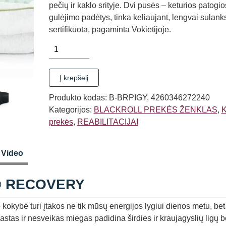
pečių ir kaklo srityje. Dvi pusės – keturios patogio
gulėjimo padėtys, tinka keliaujant, lengvai sulan
sertifikuota, pagaminta Vokietijoje.
produkto
kiekis:
PAGALVĖ
Į krepšelį
BLACKROLL®
RECOVERY
Produkto kodas:
B-BRPIGY, 4260346272240
Kategorijos:
BLACKROLL PREKĖS ŽENKLAS
,
K
prekės
,
REABILITACIJAI
Video
® RECOVERY
turi įtakos ne tik mūsų energijos lygiui dienos metu, bet 
rastas ir nesveikas miegas padidina širdies ir kraujagyslių ligų b