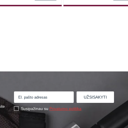
ite
Susipažinau su
Privatumo politika