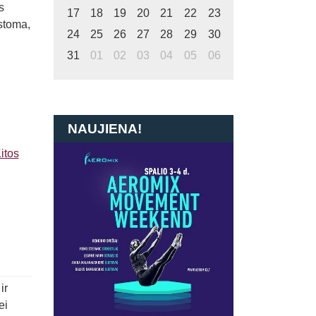
s
17
18
19
20
21
22
23
kstoma,
24
25
26
27
28
29
30
31
01
02
03
04
05
06
NAUJIENA!
itos
ir
ei