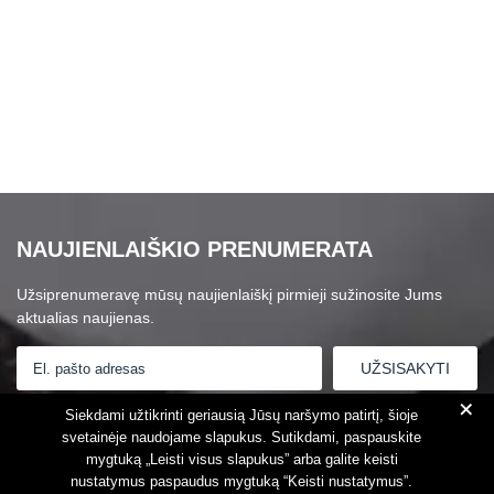
NAUJIENLAIŠKIO PRENUMERATA
Užsiprenumeravę mūsų naujienlaiškį pirmieji sužinosite Jums
aktualias naujienas.
+
Susipažinau su
Privatumo politika
Siekdami užtikrinti geriausią Jūsų naršymo patirtį, šioje
svetainėje naudojame slapukus. Sutikdami, paspauskite
mygtuką „Leisti visus slapukus” arba galite keisti
nustatymus paspaudus mygtuką “Keisti nustatymus”.