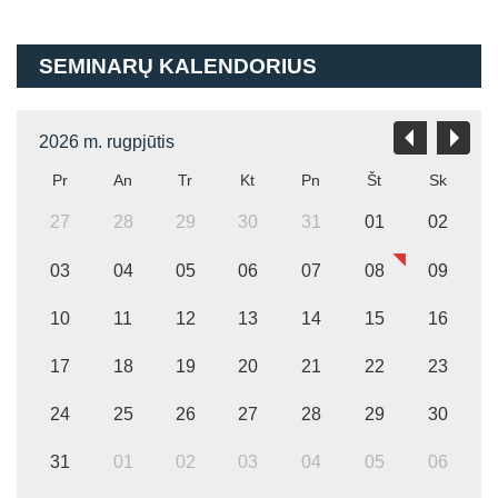
hrough
SEMINARŲ KALENDORIUS
2,60
2026 m. rugpjūtis
Pr
An
Tr
Kt
Pn
Št
Sk
27
28
29
30
31
01
02
03
04
05
06
07
08
09
10
11
12
13
14
15
16
17
18
19
20
21
22
23
24
25
26
27
28
29
30
31
01
02
03
04
05
06