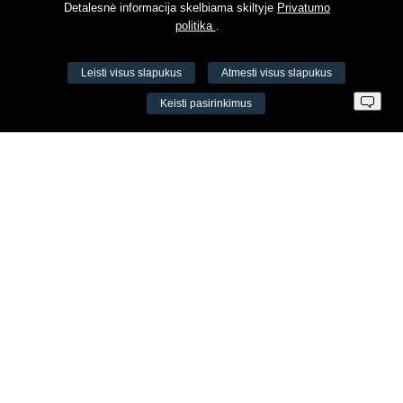
Detalesnė informacija skelbiama skiltyje
Privatumo
politika
.
Leisti visus slapukus
Atmesti visus slapukus
VŠĮ Fitneso mokymo centras AEROMIX
Keisti pasirinkimus
Įm. k. 300034190
LT98 7300 0100 8525 8188
Swedbankas, banko kodas 73000
Kontaktai
Šv. Stepono g. 27C, Vilnius, Lietuva
+37065605711
+37060779864
info@aeromix.lt