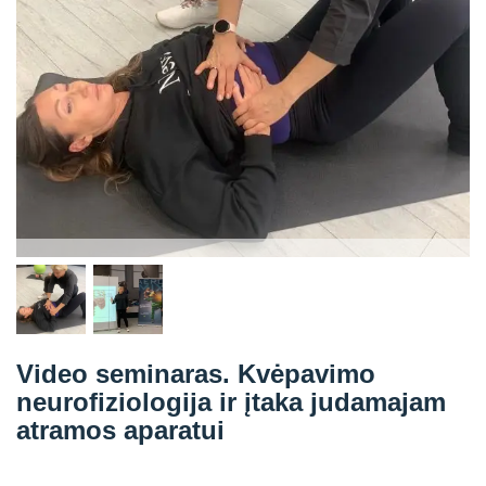
Straipsniai
Sėkmės istorijos
Atsiliepimai
Kontaktai
Video seminaras. Kvėpavimo
neurofiziologija ir įtaka judamajam
atramos aparatui