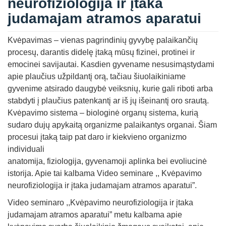
neurofiziologija ir įtaka
judamajam atramos aparatui
Kvėpavimas – vienas pagrindinių gyvybę palaikančių
procesų, darantis didelę įtaką mūsų fizinei, protinei ir
emocinei savijautai. Kasdien gyvename nesusimąstydami
apie plaučius užpildantį orą, tačiau šiuolaikiniame
gyvenime atsirado daugybė veiksnių, kurie gali riboti arba
stabdyti į plaučius patenkantį ar iš jų išeinantį oro srautą.
Kvėpavimo sistema – biologinė organų sistema, kurią
sudaro dujų apykaitą organizme palaikantys organai. Šiam
procesui įtaką taip pat daro ir kiekvieno organizmo
individuali
anatomija, fiziologija, gyvenamoji aplinka bei evoliucinė
istorija. Apie tai kalbama Video seminare ,, Kvėpavimo
neurofiziologija ir įtaka judamajam atramos aparatui”.
Video seminaro ,,Kvėpavimo neurofiziologija ir įtaka
judamajam atramos aparatui” metu kalbama apie