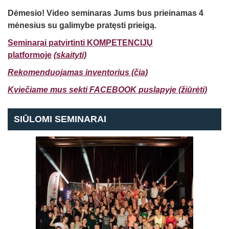
Dėmesio! Video seminaras Jums bus prieinamas 4
mėnesius
su galimybe pratęsti
prieigą.
Seminarai patvirtinti KOMPETENCIJŲ
platformoje
(skaityti)
Rekomenduojamas inventorius (čia)
Kviečiame mus sekti FACEBOOK puslapyje (žiūrėti)
SIŪLOMI SEMINARAI