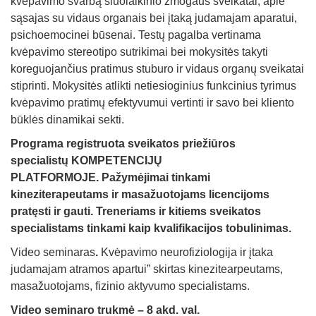
kvėpavimo svarbą šiuolaikinio žmogaus sveikatai, apie
sąsajas su vidaus organais bei įtaką judamajam aparatui,
psichoemocinei būsenai. Testų pagalba vertinama
kvėpavimo stereotipo sutrikimai bei mokysitės takyti
koreguojančius pratimus stuburo ir vidaus organų sveikatai
stiprinti. Mokysitės atlikti netiesioginius funkcinius tyrimus
kvėpavimo pratimų efektyvumui vertinti ir savo bei kliento
būklės dinamikai sekti.
Programa registruota
sveikatos priežiūros
specialistų KOMPETENCIJŲ
PLATFORMOJE.
Pažymėjimai tinkami
kineziterapeutams ir masažuotojams licencijoms
pratęsti ir gauti. Treneriams ir kitiems sveikatos
specialistams tinkami kaip kvalifikacijos tobulinimas.
Video seminaras
.
Kvėpavimo neurofiziologija ir įtaka
judamajam atramos apartui” skirtas kinezitearpeutams,
masažuotojams, fizinio aktyvumo specialistams.
Video seminaro trukmė – 8 akd. val.