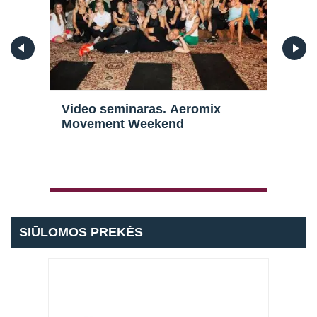
l
Video seminaras. Aeromix
Vide
Movement Weekend
galū
stra
Prisijungti
SIŪLOMOS PREKĖS