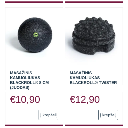
has
multi
varia
The
opti
may
be
chos
on
the
prod
MASAŽINIS
MASAŽINIS
KAMUOLIUKAS
KAMUOLIUKAS
page
BLACKROLL® 8 CM
BLACKROLL® TWISTER
(JUODAS)
€
10,90
€
12,90
Į krepšelį
Į krepšelį