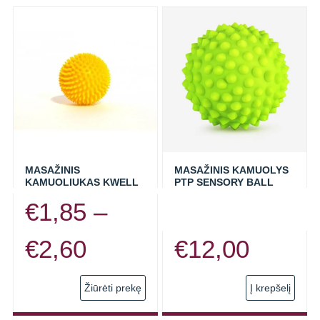
MASAŽINIS
MASAŽINIS KAMUOLYS
KAMUOLIUKAS KWELL
PTP SENSORY BALL
€
1,85
–
Price
€
2,60
€
12,00
range:
This
Žiūrėti prekę
Į krepšelį
product
has