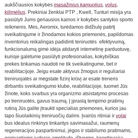
Straipsniai
aukščiausios kokybės
masažinius kamuolius
,
volus
,
kilimėlius
.
Prekiniai ženklai PTP , Kwell, Tunturi misija yra
Sėkmės istorijos
pasiūlyti Jums geriausios kainos ir kokybės santykio sporto
reikmenis. Mes, Aeromix, turėdamos didžiulę patirtį
Atsiliepimai
sveikatingume ir žinodamos kokios priemonės, papildomas
Kontaktai
inventorius reikalingas padidinti teniruotės efektyvumą,
funkcionalumą gimė idėja atidaryti internetinę parduotuvę,
kurioje galėtume pasiūlyti profesionalias, kokybiškas
prekes tinkamas naudoti ne tik sveikatingume, bet ir
reabilitacijoje. Jeigu esate aktyvus žmogus ir reguliariai
treniruojatės ar mėgstate fizinį krūvį ar esate treneris
dirbantis sveikatingumo klube, reabilitacijoje, tuomet Jūs
žinote, koks svarbus yra organizmo atsistatymo procesas
po treniruotės, gavus traumą. Į įprastą tempimo pratimų
rutiną Jūs galite įtraukti specialias priemones, kurios jau
tapo šiuolaikinių treniruočių dalimi. Įvairūs ritiniai ir
volai
bus idealus rinkinys tinkantys savimasažui, raumenų
regeneracijos paspartinimui, jėgos ir stabilumo pratimams,
gerinantiems judesio amplitudę, ištvermę, koordinaciją,