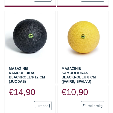
prod
has
multi
varia
The
opti
may
be
chos
on
the
prod
MASAŽINIS
MASAŽINIS
KAMUOLIUKAS
KAMUOLIUKAS
page
BLACKROLL® 12 CM
BLACKROLL® 8 CM
(JUODAS)
(ĮVAIRIŲ SPALVŲ)
€
14,90
€
10,90
This
Į krepšelį
Žiūrėti prekę
prod