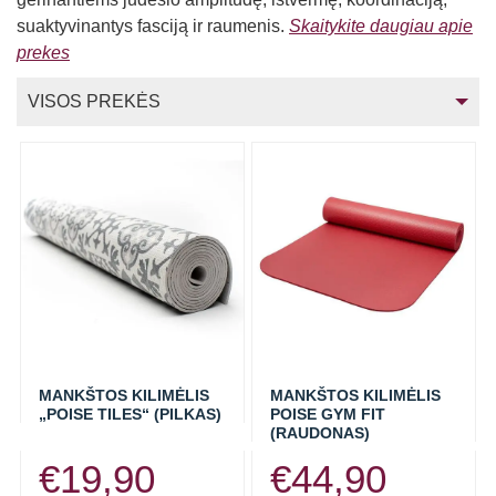
suaktyvinantys fasciją ir raumenis.
Skaitykite daugiau apie
prekes
VISOS PREKĖS
BLACKROLL
PTP PREKĖS ŽENKLAS
KWELL PREKĖS ŽENKLAS
TUNTURI
MASAŽINIAI VOLAI
MANKŠTOS KILIMĖLIS
MANKŠTOS KILIMĖLIS
MASAŽINIAI KAMUOLIAI
„POISE TILES“ (PILKAS)
POISE GYM FIT
(RAUDONAS)
KAMUOLIAI
€
19,90
€
44,90