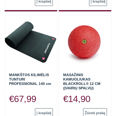
Į krepšelį
Į krepšelį
MANKŠTOS KILIMĖLIS
MASAŽINIS
TUNTURI
KAMUOLIUKAS
PROFESSIONAL 140 cm
BLACKROLL® 12 CM
(ĮVAIRIŲ SPALVŲ)
€
67,99
€
14,90
This
Į krepšelį
Žiūrėti prekę