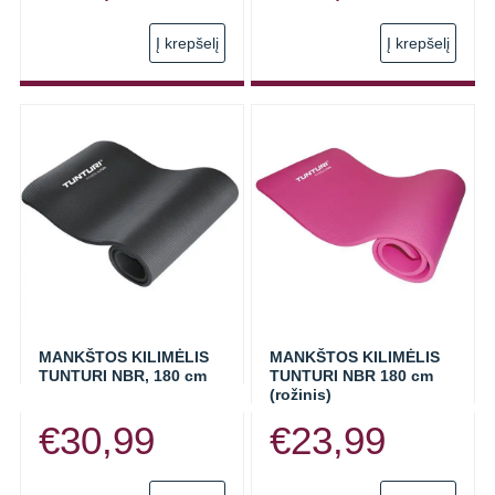
ELASTINĖS JUOSTOS
Į krepšelį
Į krepšelį
TRENIRUOČIŲ KILIMĖLIAI
GIROS SPORTUI (SVARSČIAI)
PREKĖS PILATES TRENIRUOTĖMS
RINKINIAI TRENIRUOTĖMS
KITOS PREKĖS
REABILITACIJAI
SPORTO PREKĖS SU NUOLAIDOMIS
MANKŠTOS KILIMĖLIS
MANKŠTOS KILIMĖLIS
TUNTURI NBR, 180 cm
TUNTURI NBR 180 cm
(rožinis)
€
30,99
€
23,99