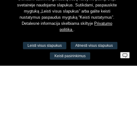
svetainėje naudojame slapukus. Sutikdami, paspauskite
mygtuką „Leisti visus slapukus” arba galite keisti
nustatymus paspaudus mygtuką “Keisti nustatymus”.
Detalesnė informacija skelbiama skiltyje
Privatumo
politika
.
Leisti visus slapukus
Atmesti visus slapukus
VŠĮ Fitneso mokymo centras AEROMIX
Keisti pasirinkimus
Įm. k. 300034190
LT98 7300 0100 8525 8188
Swedbankas, banko kodas 73000
Kontaktai
Šv. Stepono g. 27C, Vilnius, Lietuva
+37065605711
+37060779864
info@aeromix.lt