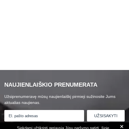
NAUJIENLAIŠKIO PRENUMERATA
Užsiprenumeravę mūsų naujienlaiškį pirmieji sužinosite Jums
aktualias naujienas.
+
Susipažinau su
Privatumo politika
Siekdami užtikrinti geriausią Jūsų naršymo patirtį, šioje