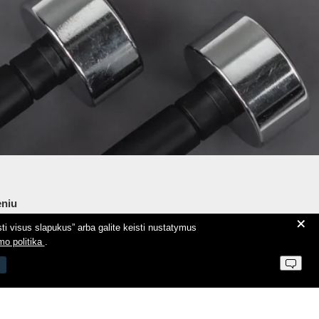
niu
+
ti visus slapukus” arba galite keisti nustatymus
ie Aeromix
mo politika
.
ntaktai
 parduotuvės taisyklės
vatumo politika