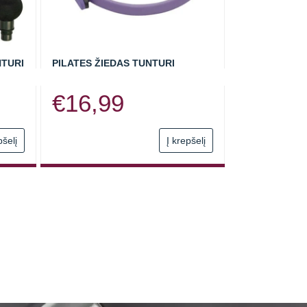
NTURI
PILATES ŽIEDAS TUNTURI
€
16,99
pšelį
Į krepšelį