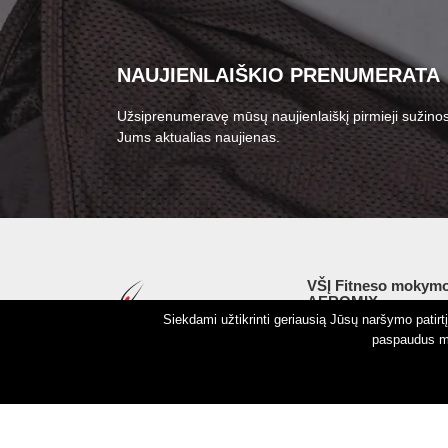
NAUJIENLAIŠKIO PRENUMERATA
Užsiprenumeravę mūsų naujienlaiškį pirmieji sužinos
Jums aktualias naujienas.
VŠĮ Fitneso mokymo
AEROMIX
Siekdami užtikrinti geriausią Jūsų naršymo patir
Įm. k. 300034190
paspaudus my
LT98 7300 0100 8525
Swedbankas, banko k