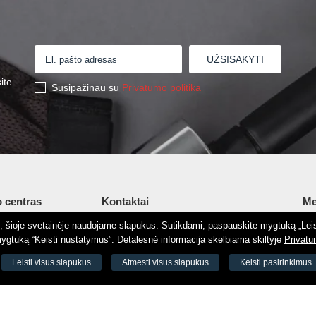
ite
Susipažinau su
Privatumo politika
 centras
Kontaktai
Me
tį, šioje svetainėje naudojame slapukus. Sutikdami, paspauskite mygtuką „Leis
Šv. Stepono g. 27C, Vilnius, Lietuva
Ap
gtuką “Keisti nustatymus”. Detalesnė informacija skelbiama skiltyje
Privatu
+37065605711
Ko
 8188
Leisti visus slapukus
Atmesti visus slapukus
Keisti pasirinkimus
+37060779864
El.
odas 73000
info@aeromix.lt
Pri