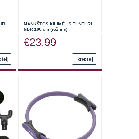
URI
MANKŠTOS KILIMĖLIS TUNTURI
NBR 180 cm (rožinis)
€
23,99
pšelį
Į krepšelį