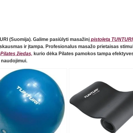
I (Suomija). Galime pasiūlyti masažinį
pistoletą TUNTURI
skausmas ir įtampa. Profesionalus masažo prietaisas stimuli
s
Pilates žiedas,
kurio dėka Pilates pamokos tampa efektyves
 naudojimui.