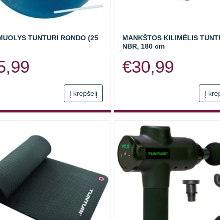
MUOLYS TUNTURI RONDO (25
MANKŠTOS KILIMĖLIS TUNT
NBR, 180 cm
5,99
€
30,99
Į krepšelį
Į kre