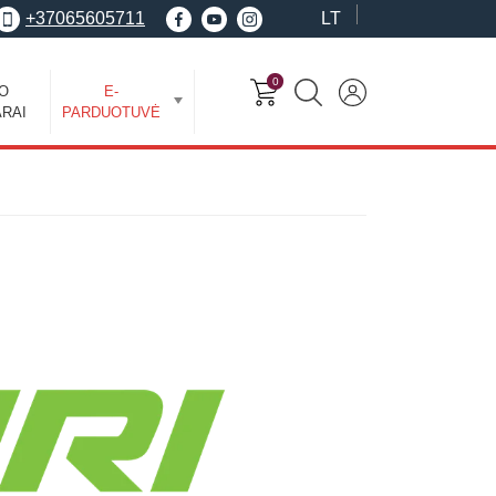
+37065605711
LT
0
EO
E-
RAI
PARDUOTUVĖ