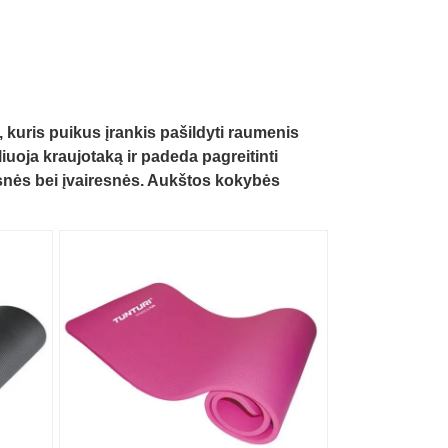
, kuris puikus įrankis pašildyti raumenis
uoja kraujotaką ir padeda pagreitinti
nės bei įvairesnės. Aukštos kokybės