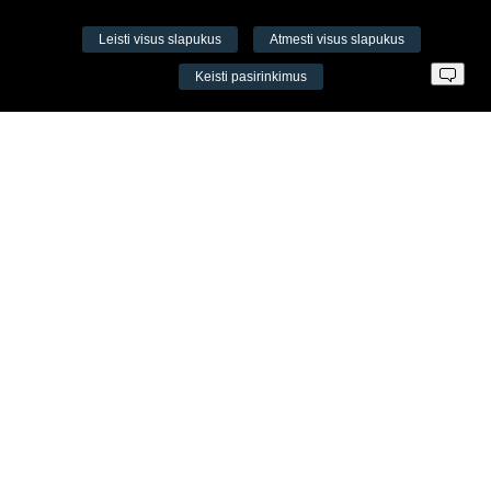
Leisti visus slapukus
Atmesti visus slapukus
VŠĮ Fitneso mokymo centras AEROMIX
Keisti pasirinkimus
Įm. k. 300034190
LT98 7300 0100 8525 8188
Swedbankas, banko kodas 73000
Kontaktai
Šv. Stepono g. 27C, Vilnius, Lietuva
+37065605711
+37060779864
info@aeromix.lt
Meniu