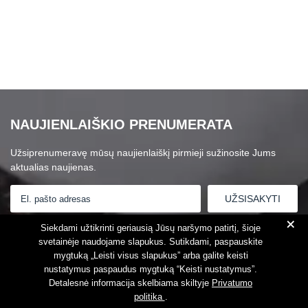
NAUJIENLAIŠKIO PRENUMERATA
Užsiprenumeravę mūsų naujienlaiškį pirmieji sužinosite Jums
aktualias naujienas.
+
Susipažinau su
Privatumo politika
Siekdami užtikrinti geriausią Jūsų naršymo patirtį, šioje
svetainėje naudojame slapukus. Sutikdami, paspauskite
mygtuką „Leisti visus slapukus” arba galite keisti
nustatymus paspaudus mygtuką “Keisti nustatymus”.
Detalesnė informacija skelbiama skiltyje
Privatumo
politika
.