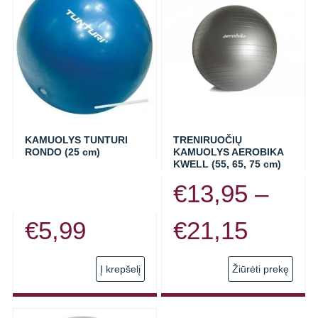
PTP PREKĖS ŽENKLAS
KWELL PREKĖS ŽENKLAS
TUNTURI
MASAŽINIAI VOLAI
KAMUOLYS TUNTURI
TRENIRUOČIŲ
MASAŽINIAI KAMUOLIAI
RONDO (25 cm)
KAMUOLYS AEROBIKA
KWELL (55, 65, 75 cm)
KAMUOLIAI
€
13,95
–
ELASTINĖS JUOSTOS
Price
€
5,99
€
21,15
TRENIRUOČIŲ KILIMĖLIAI
range:
This
Į krepšelį
Žiūrėti prekę
GIROS SPORTUI (SVARSČIAI)
prod
€13,9
has
PREKĖS PILATES TRENIRUOTĖMS
multi