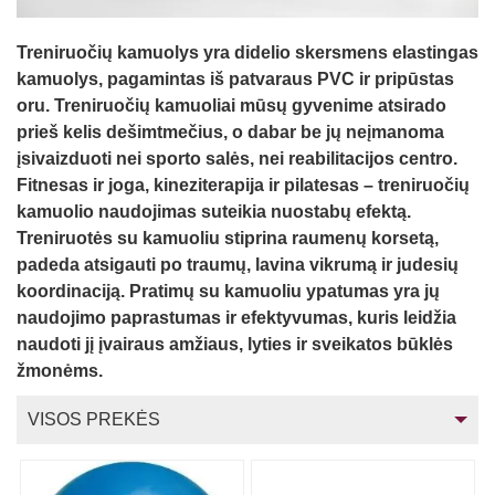
Straipsniai
Treniruočių kamuolys yra didelio skersmens elastingas
Sėkmės istorijos
kamuolys, pagamintas iš patvaraus PVC ir pripūstas
Atsiliepimai
oru. Treniruočių kamuoliai mūsų gyvenime atsirado
prieš kelis dešimtmečius, o dabar be jų neįmanoma
Kontaktai
įsivaizduoti nei sporto salės, nei reabilitacijos centro.
Fitnesas ir joga, kineziterapija ir pilatesas – treniruočių
kamuolio naudojimas suteikia nuostabų efektą.
Treniruotės su kamuoliu stiprina raumenų korsetą,
padeda atsigauti po traumų, lavina vikrumą ir judesių
koordinaciją. Pratimų su kamuoliu ypatumas yra jų
naudojimo paprastumas ir efektyvumas, kuris leidžia
naudoti jį įvairaus amžiaus, lyties ir sveikatos būklės
žmonėms.
VISOS PREKĖS
BLACKROLL