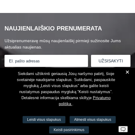
NAUJIENLAIŠKIO PRENUMERATA
Užsiprenumeravę mūsų naujienlaiškį pirmieji sužinosite Jums
aktualias naujienas.
+
Susipažinau su
Privatumo politika
Siekdami užtikrinti geriausią Jūsų naršymo patirtį, šioje
svetainėje naudojame slapukus. Sutikdami, paspauskite
mygtuką „Leisti visus slapukus” arba galite keisti
nustatymus paspaudus mygtuką “Keisti nustatymus”.
Detalesnė informacija skelbiama skiltyje
Privatumo
politika
.
Leisti visus slapukus
Atmesti visus slapukus
VŠĮ Fitneso mokymo centras AEROMIX
Keisti pasirinkimus
Įm. k. 300034190