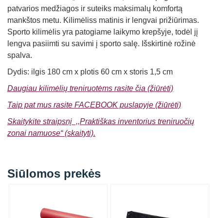
patvarios medžiagos ir suteiks maksimalų komfortą
mankštos metu. Kilimėliss matinis ir lengvai prižiūrimas.
Sporto kilimėlis yra patogiame laikymo krepšyje, todėl jį
lengva pasiimti su savimi į sporto salę. Išskirtinė rožinė
spalva.
Dydis: ilgis 180 cm x plotis 60 cm x storis 1,5 cm
Daugiau kilimėlių treniruotėms rasite čia (žiūrėti)
Taip pat mus rasite FACEBOOK puslapyje (žiūrėti)
Skaitykite straipsnį ,,Praktiškas inventorius treniruočių
zonai namuose“ (skaityti).
Siūlomos prekės