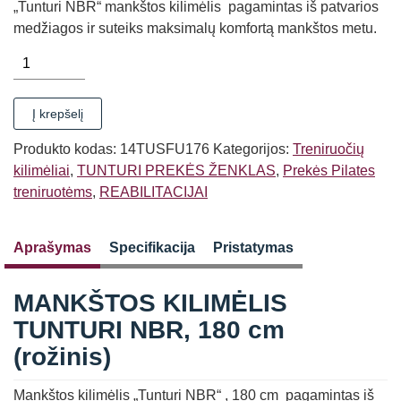
„Tunturi NBR“ mankštos kilimėlis pagamintas iš patvarios
medžiagos ir suteiks maksimalų komfortą mankštos metu.
produkto
kiekis:
MANKŠTOS
Į krepšelį
KILIMĖLIS
TUNTURI
Produkto kodas:
14TUSFU176
Kategorijos:
Treniruočių
NBR
kilimėliai
,
TUNTURI PREKĖS ŽENKLAS
,
Prekės Pilates
180
treniruotėms
,
REABILITACIJAI
cm
(rožinis)
Aprašymas
Specifikacija
Pristatymas
MANKŠTOS KILIMĖLIS
TUNTURI NBR, 180 cm
(rožinis)
Mankštos kilimėlis „Tunturi NBR“ , 180 cm pagamintas iš