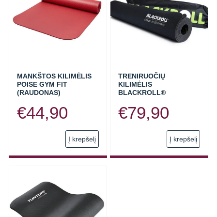
MANKŠTOS KILIMĖLIS
TRENIRUOČIŲ
POISE GYM FIT
KILIMĖLIS
(RAUDONAS)
BLACKROLL®
€
44,90
€
79,90
Į krepšelį
Į krepšelį