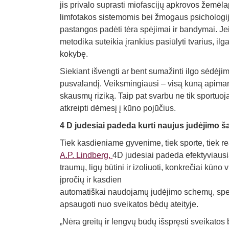
jis privalo suprasti miofascijų apkrovos žemėla
limfotakos sistemomis bei žmogaus psichologija
pastangos padėti tėra spėjimai ir bandymai. Jei 
metodika suteikia įrankius pasiūlyti tvarius, i
kokybę.
Siekiant išvengti ar bent sumažinti ilgo sėdėj
pusvalandį. Veiksmingiausi – visą kūną apimanty
skausmų riziką. Taip pat svarbu ne tik sportuojan
atkreipti dėmesį į kūno pojūčius.
4 D judesiai padeda kurti naujus judėjimo 
Tiek kasdieniame gyvenime, tiek sporte, tiek re
A.P. Lindberg,
4D judesiai padeda efektyviausia
traumų, ligų būtini ir izoliuoti, konkrečiai kūno
įpročių ir kasdien
automatiškai naudojamų judėjimo schemų, specia
apsaugoti nuo sveikatos bėdų ateityje.
„Nėra greitų ir lengvų būdų išspręsti sveikatos b