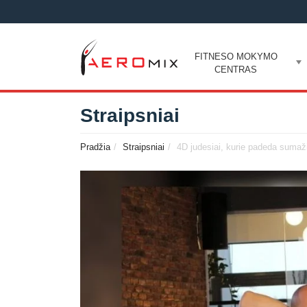
FITNESO MOKYMO
CENTRAS
Straipsniai
Pradžia
Straipsniai
4D judesiai, kurie padeda sumaž