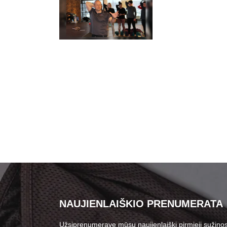
NAUJIENLAIŠKIO PRENUMERATA
Užsiprenumeravę mūsų naujienlaiškį pirmieji sužinos