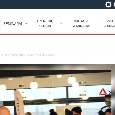
TRENERIŲ
“METAS“
VID
SEMINARAI
KURSAI
SEMINARAI
SEMINA
inti ilgo sėdėjimo pasekmes sveikatai