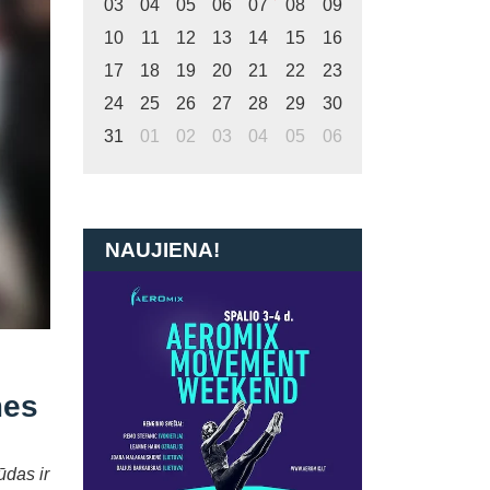
03
04
05
06
07
08
09
10
11
12
13
14
15
16
17
18
19
20
21
22
23
24
25
26
27
28
29
30
31
01
02
03
04
05
06
NAUJIENA!
mes
ūdas ir