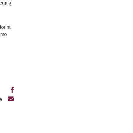
ergiją
Norint
jimo
te