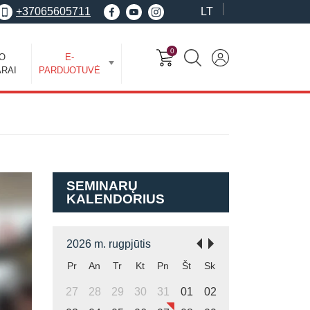
+37065605711
LT
0
EO
E-
RAI
PARDUOTUVĖ
SEMINARŲ
KALENDORIUS
2026 m. rugpjūtis
Pr
An
Tr
Kt
Pn
Št
Sk
27
28
29
30
31
01
02