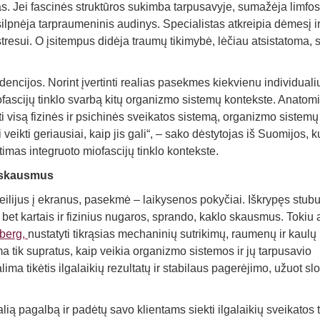
s. Jei fascinės struktūros sukimba tarpusavyje, sumažėja limfos
silpnėja tarpraumeninis audinys. Specialistas atkreipia dėmesį ir 
resui. O įsitempus didėja traumų tikimybė, lėčiau atsistatoma, s
encijos. Norint įvertinti realias pasekmes kiekvienu individuali
fascijų tinklo svarbą kitų organizmo sistemų kontekste. Anatom
i visą fizinės ir psichinės sveikatos sistemą, organizmo sistemų
eikti geriausiai, kaip jis gali“, – sako dėstytojas iš Suomijos, k
atimas integruoto miofascijų tinklo kontekste.
a skausmus
eilijus į ekranus, pasekmė – laikysenos pokyčiai. Iškrypęs stubu
 bet kartais ir fizinius nugaros, sprando, kaklo skausmus. Tokiu 
dberg,
nustatyti tikrąsias mechaninių sutrikimų, raumenų ir kaulų
 tik supratus, kaip veikia organizmo sistemos ir jų tarpusavio
lima tikėtis ilgalaikių rezultatų ir stabilaus pagerėjimo, užuot sl
alią pagalbą ir padėtų savo klientams siekti ilgalaikių sveikatos t