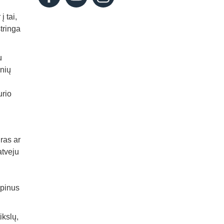
į tai,
tringa
u
inių
urio
ras ar
atveju
opinus
ikslų,