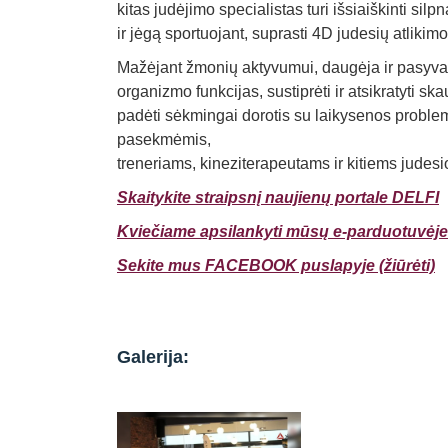
kitas judėjimo specialistas turi išsiaiškinti silp
ir jėgą sportuojant, suprasti 4D judesių atlikimo
Mažėjant žmonių aktyvumui, daugėja ir pasyvau
organizmo funkcijas, sustiprėti ir atsikratyti s
padėti sėkmingai dorotis su laikysenos probl
pasekmėmis,
treneriams, kineziterapeutams ir kitiems judesi
Skaitykite straipsnį naujienų portale DELFI
Kviečiame apsilankyti mūsų e-parduotuvėje 
Sekite mus FACEBOOK puslapyje (žiūrėti)
Galerija: