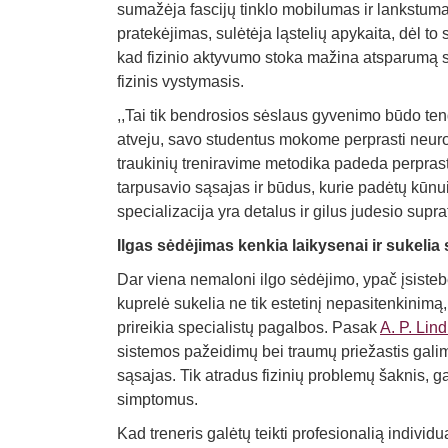
sumažėja fascijų tinklo mobilumas ir lankstuma
pratekėjimas, sulėtėja ląstelių apykaita, dėl to 
kad fizinio aktyvumo stoka mažina atsparumą st
fizinis vystymasis.
,,Tai tik bendrosios sėslaus gyvenimo būdo tend
atveju, savo studentus mokome perprasti neuro
traukinių treniravime metodika padeda perprast
tarpusavio sąsajas ir būdus, kurie padėtų kūnui v
specializacija yra detalus ir gilus judesio supr
Ilgas sėdėjimas kenkia laikysenai ir sukeli
Dar viena nemaloni ilgo sėdėjimo, ypač įsisteb
kuprelė sukelia ne tik estetinį nepasitenkinimą,
prireikia specialistų pagalbos. Pasak
A. P. Lin
sistemos pažeidimų bei traumų priežastis galima
sąsajas. Tik atradus fizinių problemų šaknis, ga
simptomus.
Kad treneris galėtų teikti profesionalią individu