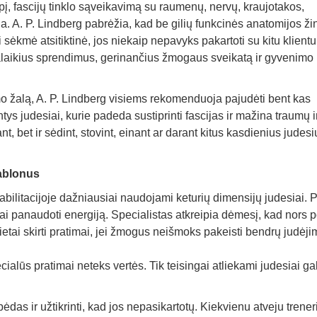
pį, fascijų tinklo sąveikavimą su raumenų, nervų, kraujotakos,
. A. P. Lindberg pabrėžia, kad be gilių funkcinės anatomijos žin
sėkmė atsitiktinė, jos niekaip nepavyks pakartoti su kitu klientu
lgalaikius sprendimus, gerinančius žmogaus sveikatą ir gyvenimo
imo žalą, A. P. Lindberg visiems rekomenduoja pajudėti bent kas
s judesiai, kurie padeda sustiprinti fascijas ir mažina traumų i
t, bet ir sėdint, stovint, einant ar darant kitus kasdienius judesi
šablonus
abilitacijoje dažniausiai naudojami keturių dimensijų judesiai. 
i panaudoti energiją. Specialistas atkreipia dėmesį, kad nors 
 vietai skirti pratimai, jei žmogus neišmoks pakeisti bendrų judėj
lūs pratimai neteks vertės. Tik teisingai atliekami judesiai gal
ėdas ir užtikrinti, kad jos nepasikartotų. Kiekvienu atveju trener