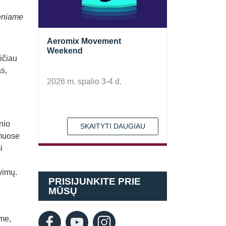
ieniame
Aeromix Movement
Weekend
ičiau
s,
2026 m. spalio 3-4 d.
nio
SKAITYTI DAUGIAU
amuose
i
vimų.
PRISIJUNKITE PRIE
MŪSŲ
ame,