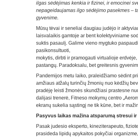
ilgas sėdėjimas kenkia ir fizinei, ir emocinei s
nepageidaujamas ilgo sėdėjimo pasekmes – taisy
gyvenime.
Mūsų tėvai ir seneliai daugiau judėjo ir aktyv
laisvalaikis gamtoje ar bent kolektyviniame so
suktis pasaulį. Galime vieno mygtuko paspaudi
pasikonsultuoti,
mokytis, dirbti ir pramogauti virtualioje erdvė
pastangų. Paradoksalu, bet greitesnis gyvenim
Pandemijos metu laiko, praleidžiamo sėdint pri
amžiaus atžalų turinčių žmonių nuo kėdžių bev
pradėję leisti žmonės skundžiasi prastesne nuot
dalijasi trenerė, Fitneso mokymų centro „Aerom
ekranų sukelia sąstingį ne tik kūne, bet ir maži
Pasyvus laikas mažina atsparumą stresui ir l
Pasak judesio eksperto, kineziterapeuto, fizio
prasideda lipidų apykaitos pokyčiai organizme, 