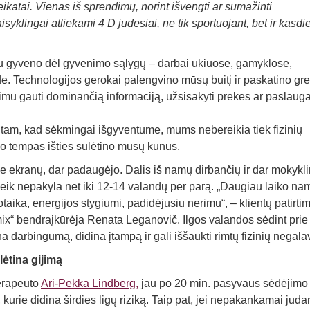
veikatai. Vienas iš sprendimų, norint išvengti ar sumažinti
klingai atliekami 4 D judesiai, ne tik sportuojant, bet ir kasd
iau gyveno dėl gyvenimo sąlygų – darbai ūkiuose, gamyklose,
de. Technologijos gerokai palengvino mūsų buitį ir paskatino gre
mu gauti dominančią informaciją, užsisakyti prekes ar paslauga
je, tam, kad sėkmingai išgyventume, mums nebereikia tiek fizinių
o tempas išties sulėtino mūsų kūnus.
e ekranų, dar padaugėjo. Dalis iš namų dirbančių ir dar mokykli
eik nepakyla net iki 12-14 valandų per parą. „Daugiau laiko n
aika, energijos stygiumi, padidėjusiu nerimu“, – klientų patirtim
ix“ bendraįkūrėja Renata Leganovič. Ilgos valandos sėdint prie
na darbingumą, didina įtampą ir gali iššaukti rimtų fizinių negala
ėtina gijimą
terapeuto
Ari-Pekka Lindberg,
jau po 20 min. pasyvaus sėdėjimo
kurie didina širdies ligų riziką. Taip pat, jei nepakankamai jud