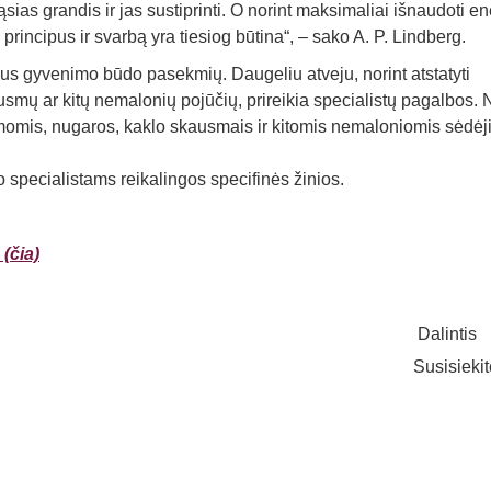
nąsias grandis ir jas sustiprinti. O norint maksimaliai išnaudoti en
 principus ir svarbą yra tiesiog būtina“, – sako A. P. Lindberg.
s gyvenimo būdo pasekmių. Daugeliu atveju, norint atstatyti
kausmų ar kitų nemalonių pojūčių, prireikia specialistų pagalbos. 
emomis, nugaros, kaklo skausmais ir kitomis nemaloniomis sėdė
o specialistams reikalingos specifinės žinios.
(čia)
Dalintis
Susisieki