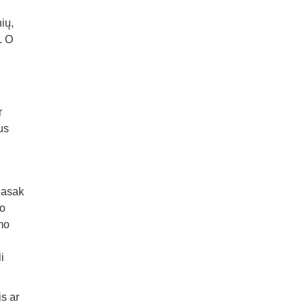
ių,
. O
r
us
Pasak
po
imo
i
is ar