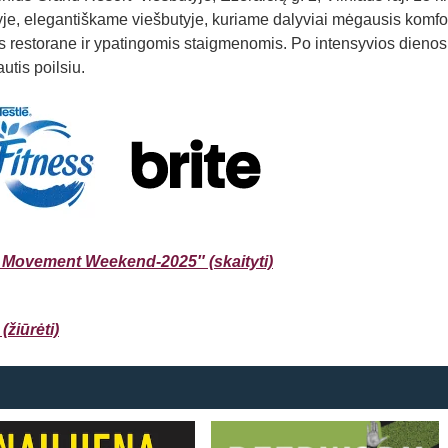
je, elegantiškame viešbutyje, kuriame dalyviai mėgausis komfo
is restorane ir ypatingomis staigmenomis. Po intensyvios dienos 
utis poilsiu.
ix Movement Weekend-2025″ (skaityti)
žiūrėti)