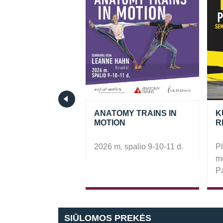
ORK Basic
ANATOMY TRAINS IN
K
MOTION
R
 lapkričio 7-8 d.
2026 m. spalio 9-10-11 d.
P
me
Pa
SIŪLOMOS PREKĖS