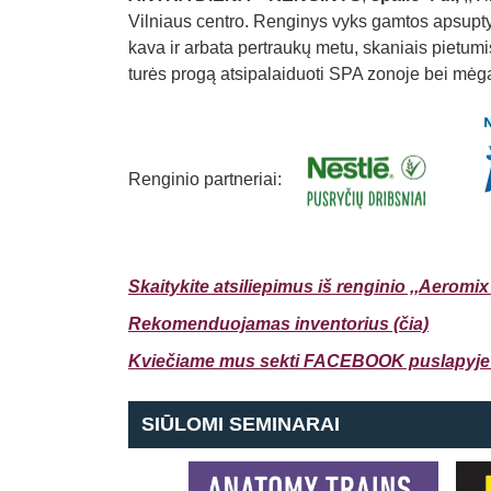
Vilniaus centro. Renginys vyks gamtos apsupty
kava ir arbata pertraukų metu, skaniais pietum
turės progą atsipalaiduoti SPA zonoje bei mėga
Renginio partneriai:
Skaitykite atsiliepimus iš renginio ,,Aerom
Rekomenduojamas inventorius (čia)
Kviečiame mus sekti FACEBOOK puslapyje (
SIŪLOMI SEMINARAI