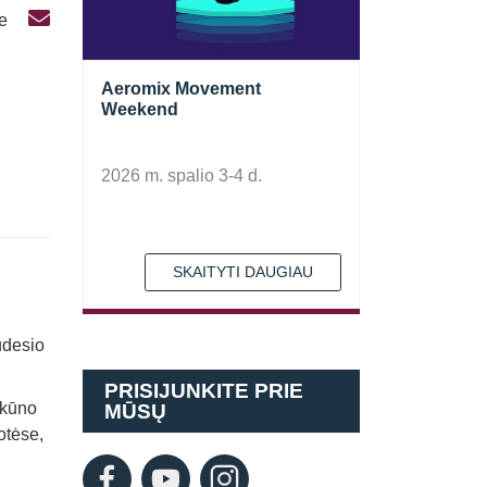
te
Aeromix Movement
Weekend
2026 m. spalio 3-4 d.
SKAITYTI DAUGIAU
i
udesio
PRISIJUNKITE PRIE
 kūno
MŪSŲ
uotėse,