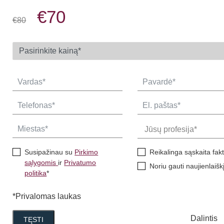
€70
€80
Susipažinau su
Pirkimo
Reikalinga sąskaita fak
sąlygomis
ir
Privatumo
Noriu gauti naujienlaišk
politika
*
*Privalomas laukas
Dalintis
TĘSTI