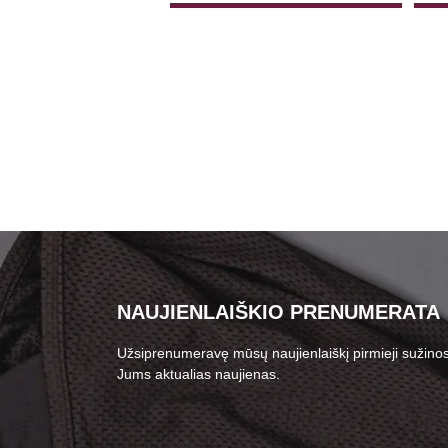
NAUJIENLAIŠKIO PRENUMERATA
Užsiprenumeravę mūsų naujienlaiškį pirmieji sužinos
Jums aktualias naujienas.