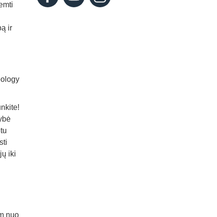
emti
ą ir
eology
nkite!
mybė
tu
sti
ų iki
km nuo