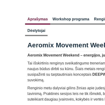
Aprašymas
Workshop programa
Rengi
Dėstytojai
Aeromix Movement Wee
Aeromix Movement Weekend – energijos, jude
Tai išskirtinis renginys sveikatingumo treneriams
naujus būdus dirbti su kūnu. Šiais metais rengin
susipažinti su tarptautiniais konceptais
DEEP
suvokimą.
Renginio metu dalyviai gilins žinias apie judes
lavinimą. Praktinės sesijos leis ne tik išmokti, b
suteikiant daugiau įvairovės, kokybės ir vertės