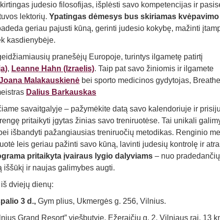
kirtingas judesio filosofijas, išplėsti savo kompetencijas ir pasis
tuvos lektorių.
Ypatingas dėmesys bus skiriamas kvėpavimo
padeda geriau pajusti kūną, gerinti judesio kokybę, mažinti įtamp
iek kasdienybėje.
geidžiamiausių pranešėjų Europoje, turintys ilgametę patirtį
a)
,
Leanne Hahn (Izraelis)
. Taip pat savo žiniomis ir ilgamete
Joana Malakauskienė
bei sporto medicinos gydytojas, Breath
meistras
Dalius Barkauskas
iame savaitgalyje – pažymėkite datą savo kalendoriuje ir prisiju
rengę pritaikyti įgytas žinias savo treniruotėse. Tai unikali gali
 bei išbandyti pažangiausias treniruočių metodikas. Renginio me
uotė leis geriau pažinti savo kūną, lavinti judesių kontrolę ir atra
grama pritaikyta įvairaus lygio dalyviams
– nuo pradedančiųj
 iššūkį ir naujas galimybes augti.
iš dviejų dienų:
alio 3 d.,
Gym plius, Ukmergės g. 256, Vilnius.
lnius Grand Resort” viešbutyje, Ežeraičių g. 2, Vilniaus raj. 13 