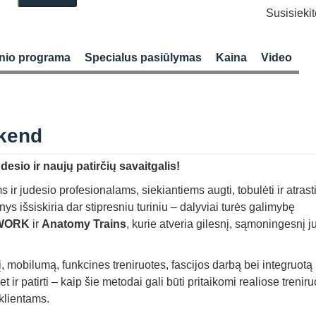
Susisieki
nio programa
Specialus pasiūlymas
Kaina
Video
kend
sio ir naujų patirčių savaitgalis!
 ir judesio profesionalams, siekiantiems augti, tobulėti ir atrast
ys išsiskiria dar stipresniu turiniu – dalyviai turės galimybę
WORK
ir
Anatomy Trains
, kurie atveria gilesnį, sąmoningesnį j
į, mobilumą, funkcines treniruotes, fascijos darbą bei integruotą
et ir patirti – kaip šie metodai gali būti pritaikomi realiose trenir
 klientams.