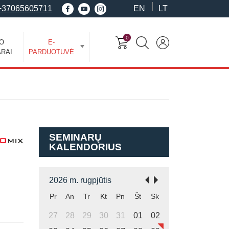
+37065605711
EN
LT
0
EO
E-
RAI
PARDUOTUVĖ
SEMINARŲ
KALENDORIUS
2026 m. rugpjūtis
Pr
An
Tr
Kt
Pn
Št
Sk
27
28
29
30
31
01
02