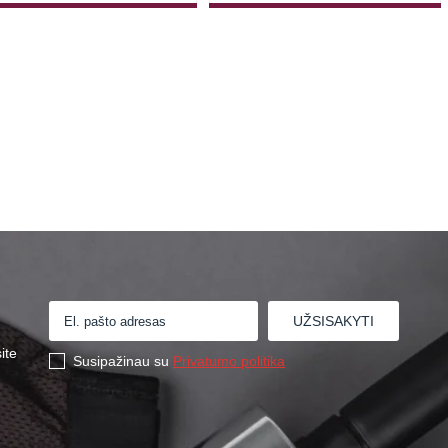
ite
Susipažinau su
Privatumo politika