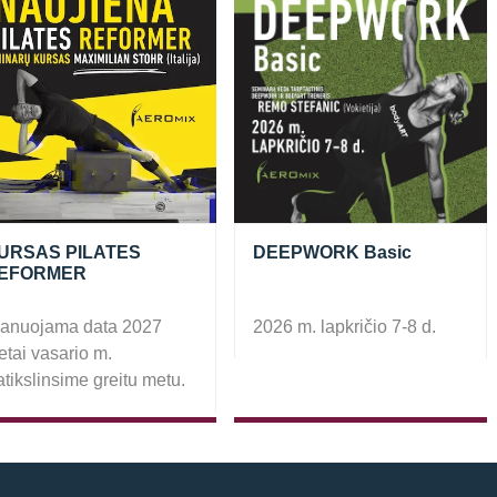
URSAS PILATES
DEEPWORK Basic
EFORMER
lanuojama data 2027
2026 m. lapkričio 7-8 d.
tai vasario m.
tikslinsime greitu metu.