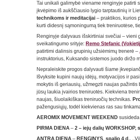
Tai unikali galimybė viename renginyje patirti s
įkvėpimo iš aukščiausio lygio tarptautinių ir Lie
technikoms ir meditacijai
– praktikos, kurios 
kurti didesnį sąmoningumą tiek treniruotėse, t
Renginyje dalyvaus išskirtiniai svečiai – vieni 
sveikatingumo srityje:
Remo Stefanic (Vokietij
patirtimi dalinsis grupinių užsiėmimų trenerė –
instruktorius, Kuksando sistemos juodo diržo 
Nepraleiskite progos dalyvauti šiame įkvepianč
Išvyksite kupini naujų idėjų, motyvacijos ir pasi
mokytis iš geriausių, užmegzti naujas pažintis
jūsų laukia įvairios treniruotės. Kiekviena trenir
naujas, šiuolaikiškas treniruočių technikas.
Pro
pažengusiųjų, todėl kiekvienas ras sau tinkamą
AEROMIX MOVEMENT WEEKEND
susideda 
PIRMA DIENA
–
2 – iejų dalių WORKSHOP, sp
ANTRA DIENA
–
RENGINYS
,
spalio 4 d.,
,,Vi