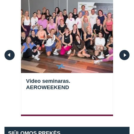
t
Video seminaras.
Vid
AEROWEEKEND
MOV
SIŪLOMOS PREKĖS