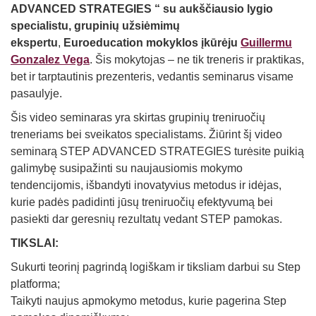
ADVANCED STRATEGIES “ su aukščiausio lygio
specialistu, grupinių užsiėmimų
ekspertu
,
Euroeducation mokyklos įkūrėju
Guillermu
Gonzalez Vega
. Šis mokytojas – ne tik treneris ir praktikas,
bet ir tarptautinis prezenteris, vedantis seminarus visame
pasaulyje.
Šis video seminaras yra skirtas grupinių treniruočių
treneriams bei sveikatos specialistams. Žiūrint šį video
seminarą STEP ADVANCED STRATEGIES turėsite puikią
galimybę susipažinti su naujausiomis mokymo
tendencijomis, išbandyti inovatyvius metodus ir idėjas,
kurie padės padidinti jūsų treniruočių efektyvumą bei
pasiekti dar geresnių rezultatų vedant STEP pamokas.
TIKSLAI:
Sukurti teorinį pagrindą logiškam ir tiksliam darbui su Step
platforma;
Taikyti naujus apmokymo metodus, kurie pagerina Step