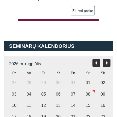
 prekę
Žiūrėti prekę
SEMINARŲ KALENDORIUS
2026 m. rugpjūtis
Pr
An
Tr
Kt
Pn
Št
Sk
27
28
29
30
31
01
02
03
04
05
06
07
08
09
10
11
12
13
14
15
16
17
18
19
20
21
22
23