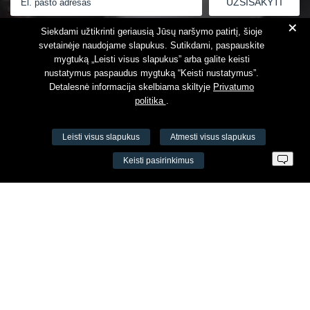
+
Susipažinau su
Privatumo politika
Siekdami užtikrinti geriausią Jūsų naršymo patirtį, šioje
svetainėje naudojame slapukus. Sutikdami, paspauskite
mygtuką „Leisti visus slapukus” arba galite keisti
nustatymus paspaudus mygtuką “Keisti nustatymus”.
Detalesnė informacija skelbiama skiltyje
Privatumo
politika
.
Leisti visus slapukus
Atmesti visus slapukus
VŠĮ Fitneso mokymo centras AEROMIX
Keisti pasirinkimus
Įm. k. 300034190
LT98 7300 0100 8525 8188
Swedbankas, banko kodas 73000
Kontaktai
Šv. Stepono g. 27C, Vilnius, Lietuva
+37065605711