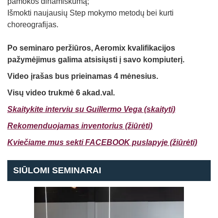
pamokos dinamiškumą;
Išmokti naujausių Step mokymo metodų bei kurti
choreografijas.
Po seminaro peržiūros, Aeromix kvalifikacijos
pažymėjimus galima atsisiųsti į savo kompiuterį.
Video įrašas bus prieinamas 4 mėnesius.
Visų video trukmė 6 akad.val.
Skaitykite interviu su Guillermo Vega (skaityti)
Rekomenduojamas inventorius (žiūrėti)
Kviečiame mus sekti FACEBOOK puslapyje (žiūrėti)
SIŪLOMI SEMINARAI