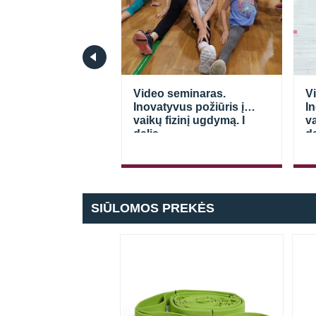
seminaras.
Video seminaras.
V
ės galūnės:
Inovatyvus požiūris į
In
 prevencijos
vaikų fizinį ugdymą. I
va
ja.
dalis
da
SIŪLOMOS PREKĖS