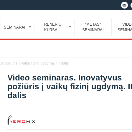
TRENERIŲ
“METAS“
VID
SEMINARAI
KURSAI
SEMINARAI
SEMINA
 požiūris į vaikų fizinį ugdymą. III dalis
Video seminaras. Inovatyvus
požiūris į vaikų fizinį ugdymą. II
dalis