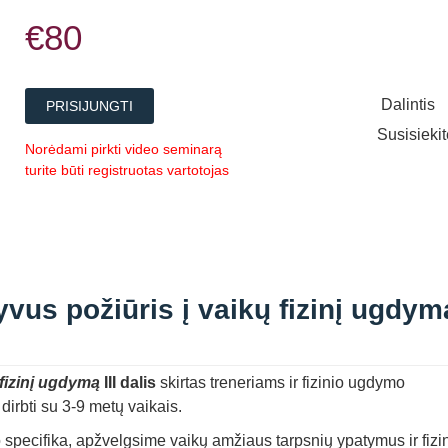
€80
Dalintis
PRISIJUNGTI
Susisieki
Norėdami pirkti video seminarą
turite būti registruotas vartotojas
vus požiūris į vaikų fizinį ugdym
 fizinį ugdymą
III dalis
skirtas treneriams ir fizinio ugdymo
irbti su 3-9 metų vaikais.
specifika, apžvelgsime vaikų amžiaus tarpsnių ypatymus ir fizi