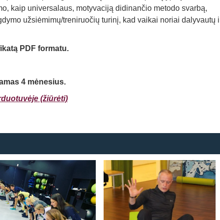
o, kaip universalaus, motyvaciją didinančio metodo svarbą,
gdymo užsiėmimų/treniruočių turinį, kad vaikai noriai dalyvautų i
fikatą PDF formatu.
namas 4 mėnesius.
duotuvėje (žiūrėti)