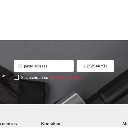
€12,65
ite
Susipažinau su
Privatumo politika
 centras
Kontaktai
Me