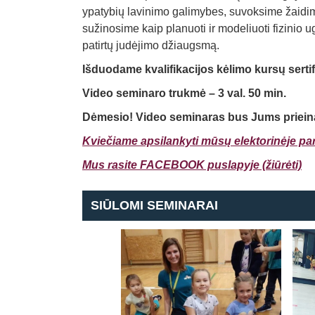
ypatybių lavinimo galimybes, suvoksime žaidim
sužinosime kaip planuoti ir modeliuoti fizinio u
patirtų judėjimo džiaugsmą.
Išduodame kvalifikacijos kėlimo kursų serti
Video seminaro trukmė – 3 val. 50 min.
Dėmesio! Video seminaras bus Jums priei
Kviečiame apsilankyti mūsų elektorinėje par
Mus rasite FACEBOOK puslapyje (žiūrėti)
SIŪLOMI SEMINARAI