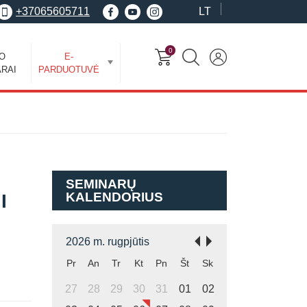
+37065605711
LT
0
EO
E-
RAI
PARDUOTUVĖ
SEMINARŲ
KALENDORIUS
I
2026 m. rugpjūtis
Pr
An
Tr
Kt
Pn
Št
Sk
27
28
29
30
31
01
02