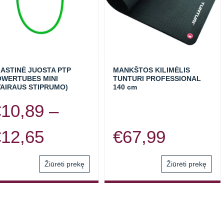
ASTINĖ JUOSTA PTP
MANKŠTOS KILIMĖLIS
OWERTUBES MINI
TUNTURI PROFESSIONAL
VAIRAUS STIPRUMO)
140 cm
€
10,89
–
Price
€
12,65
€
67,99
range:
Žiūrėti prekę
Žiūrėti prekę
€10,89
through