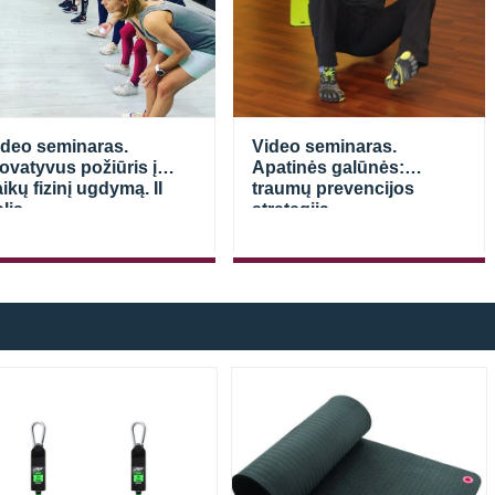
Prisijungti
ideo seminaras.
Video seminaras.
ovatyvus požiūris į
Apatinės galūnės:
ikų fizinį ugdymą. II
traumų prevencijos
lis
strategija.
Atsiminti mane