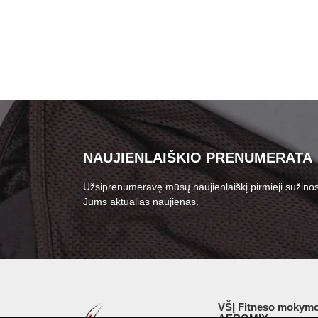
NAUJIENLAIŠKIO PRENUMERATA
Užsiprenumeravę mūsų naujienlaiškį pirmieji sužinos
Jums aktualias naujienas.
VŠĮ Fitneso mokymo