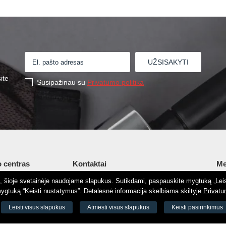
ite
Susipažinau su
Privatumo politika
 centras
Kontaktai
Me
tį, šioje svetainėje naudojame slapukus. Sutikdami, paspauskite mygtuką „Leis
Šv. Stepono g. 27C, Vilnius, Lietuva
Ap
gtuką “Keisti nustatymus”. Detalesnė informacija skelbiama skiltyje
Privatu
+37065605711
Ko
 8188
Leisti visus slapukus
Atmesti visus slapukus
Keisti pasirinkimus
+37060779864
El.
odas 73000