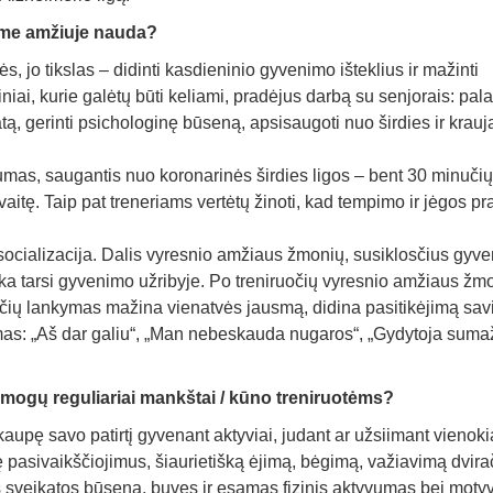
ame amžiuje nauda?
s, jo tikslas – didinti kasdieninio gyvenimo išteklius ir mažinti
niai, kurie galėtų būti keliami, pradėjus darbą su senjorais: pala
ą, gerinti psichologinę būseną, apsisaugoti nuo širdies ir krauj
vumas, saugantis nuo koronarinės širdies ligos – bent 30 minučių
vaitę. Taip pat treneriams vertėtų žinoti, kad tempimo ir jėgos pr
ocializacija. Dalis vyresnio amžiaus žmonių, susiklosčius gyv
eka tarsi gyvenimo užribyje. Po treniruočių vyresnio amžiaus ž
očių lankymas mažina vienatvės jausmą, didina pasitikėjimą sav
mas: „Aš dar galiu“, „Man nebeskauda nugaros“, „Gydytoja suma
žmogų reguliariai mankštai / kūno treniruotėms?
pę savo patirtį gyvenant aktyviai, judant ar užsiimant vienoki
gę pasivaikščiojimus, šiaurietišką ėjimą, bėgimą, važiavimą dvira
ens sveikatos būsena, buvęs ir esamas fizinis aktyvumas bei moty