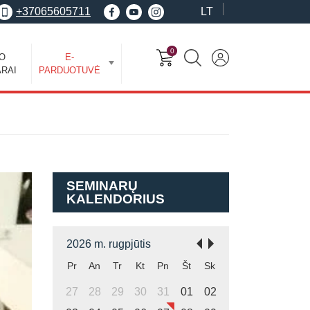
+37065605711
LT
0
EO
E-
RAI
PARDUOTUVĖ
SEMINARŲ
KALENDORIUS
2026 m. rugpjūtis
Pr
An
Tr
Kt
Pn
Št
Sk
27
28
29
30
31
01
02