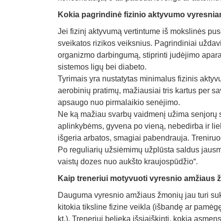
Kokia pagrindinė fizinio aktyvumo vyresni
Jei fizinį aktyvumą vertintume iš mokslinės pusė
sveikatos rizikos veiksnius. Pagrindiniai uždavi
organizmo darbingumą, stiprinti judėjimo aparat
sistemos ligų bei diabeto.
Tyrimais yra nustatytas minimalus fizinis akty
aerobinių pratimų, mažiausiai tris kartus per sa
apsaugo nuo pirmalaikio senėjimo.
Ne ką mažiau svarbų vaidmenį užima senjorų s
aplinkybėms, gyvena po vieną, nebedirba ir li
išgeria arbatos, smagiai pabendrauja. Treniru
Po reguliarių užsiėmimų užplūsta saldus jaus
vaistų dozes nuo aukšto kraujospūdžio“.
Kaip treneriui motyvuoti vyresnio amžiaus 
Dauguma vyresnio amžiaus žmonių jau turi sukau
kitokia tiksline fizine veikla (išbandę ar pamė
kt.). Treneriui belieka išsiaiškinti, kokia asm