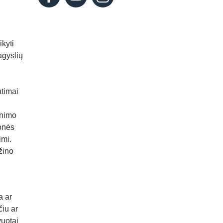
ikyti
agyslių
atimai
enimo
monės
imi.
žino
a ar
čiu ar
vuotai