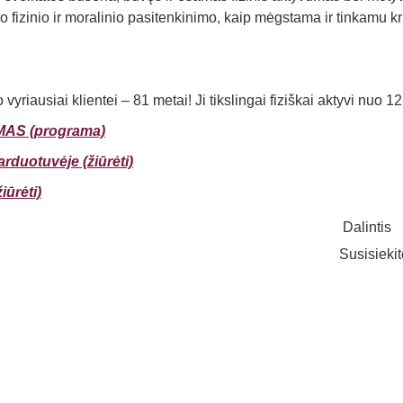
kio fizinio ir moralinio pasitenkinimo, kaip mėgstama ir tinkamu k
vyriausiai klientei – 81 metai! Ji tikslingai fiziškai aktyvi nuo 1
AS (programa)
rduotuvėje (žiūrėti)
ūrėti)
Dalintis
Susisieki