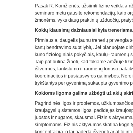
Pasak R. Komžienės, užsiimti fizine veikla amži
seminaro metu gausite rekomendacijų, kaip org
žmonėms, vyks daug praktinių užduočių, pratyb
Kokių klausimų dažniausiai kyla treneriams,
Pirmiausia, daugelis jaunų trenerių privengia s
kartų bendravimo subtilybių. Jei planuojate dir
kūno fiziologiniais pokyčiais, kaulų–raumenų 
Taip pat būtina žinoti, kad tokiame amžiuje fizi
ištvermės, lankstumo ir raumenų tonuso palaikym
koordinacijos ir pusiausvyros galimybes. Nereik
trykštantys per gyvenimą sukaupta gyvenimo pat
Kokioms ligoms galima užbėgti už akių ski
Pagrindinės ligos ir problemos, užklumpančios 
kraujagyslių sistemos ligos, padidėjęs krauj
juostos ir nugaros, skausmai. Fizinis aktyvumas g
simptomams. Fizinis aktyvumas skatina kognityv
koncentracija, o tai padeda išvengti ar atitolinti