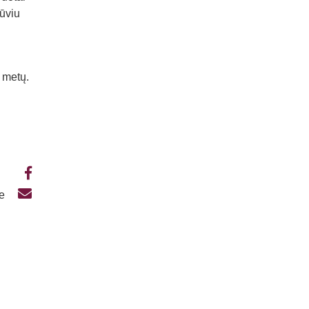
rūviu
2 metų.
te