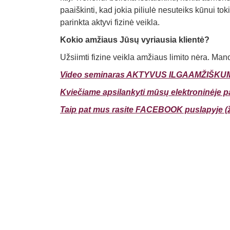
paaiškinti, kad jokia piliulė nesuteiks kūnui to
parinkta aktyvi fizinė veikla.
Kokio amžiaus Jūsų vyriausia klientė?
Užsiimti fizine veikla amžiaus limito nėra. Mano 
Video seminaras AKTYVUS ILGAAMŽIŠKUM
Kviečiame apsilankyti mūsų elektroninėje pa
Taip pat mus rasite FACEBOOK puslapyje (ži