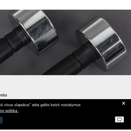
niu
+
ti visus slapukus” arba galite keisti nustatymus
ie Aeromix
mo politika
.
ntaktai
 parduotuvės taisyklės