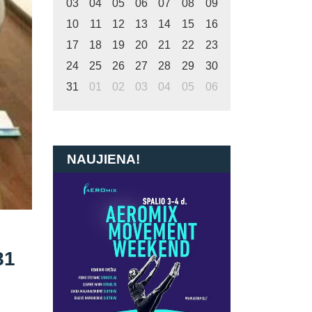
03
04
05
06
07
08
09
10
11
12
13
14
15
16
17
18
19
20
21
22
23
24
25
26
27
28
29
30
31
01
02
03
04
05
06
NAUJIENA!
81