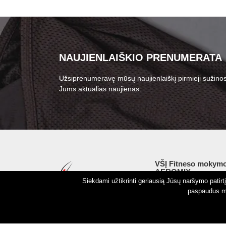
NAUJIENLAIŠKIO PRENUMERATA
Užsiprenumeravę mūsų naujienlaiškį pirmieji sužinos
Jums aktualias naujienas.
VŠĮ Fitneso mokymo
AEROMIX
Siekdami užtikrinti geriausią Jūsų naršymo patir
Įm. k. 300034190
paspaudus my
LT98 7300 0100 8525
Swedbankas, banko k