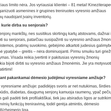
aus limito nėra. Jos vyriausiai klientei – 81 metai! Kineziterap
anizuoti asmenines ir grupines treniruotes vyresnio amžiaus
ų naudojant įvairų inventorių.
 kurie dirba su senjorais?
enjorų mankštų, nes susitikus skirtingų kartų atstovams, dažnai 
bti su senjorais, patarčiau susipažinti su vyresnio amžiaus žmon
sistemos, pratimų suvokimo, gebėjimo atkartoti judesius galimyb
nė ypatybė – greitis – nėra dominuojanti. Pirmu smuiku turi griežt
as. Visada reikia įvertinti ir pakitusias vyresnių žmonių
ia bijoti dirbti su vyresnio amžiaus žmonėmis. Jie yra motyvuoti
irtimi!
riant pakankamai dėmesio judėjimui vyresniame amžiuje?
vyresniame amžiuje: padidėjęs svoris ar net nutukimas, širdies 
ospūdis, diabetas, daugumą senjorų kamuoja raumenų, ypač peči
ali padėti tiek profilaktiškai, tiek jau atsiradus ligos ar sutriki
inių funkcijų treniravimą, todėl gerėja atmintis, dėmesio
 Alzheimerio ligą.