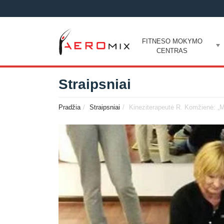
FITNESO MOKYMO
CENTRAS
Straipsniai
Pradžia
Straipsniai
Kineziterapeutė R. Komžienė: „Ma