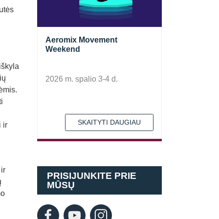
eutės
Aeromix Movement
Weekend
iškyla
ių
2026 m. spalio 3-4 d.
ėmis.
i
SKAITYTI DAUGIAU
 ir
ir
PRISIJUNKITE PRIE
ų
MŪSŲ
mo