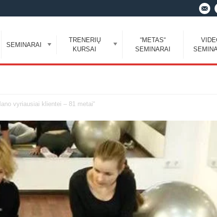
TRENERIŲ
“METAS“
VID
SEMINARAI
KURSAI
SEMINARAI
SEMINA
no vyriausiai klientei – 81 metai“