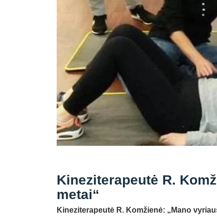
Kineziterapeutė R. Komži
metai“
Kineziterapeutė R. Komžienė: „Mano vyriausi