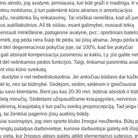
atrodo, jog avalynė, pirmiausia, turi būti graži ir madinga. Ir v
nu mobilumu, ji turi patenkinti kūno atramos ir amortizacijos
ažu, neatitinka šių reikalavimų. Tai visiškai nereiškia, kad aš ju
us aukštakulnius. Aš tik siūlau, esant galimybei, nusiauti tokią
rsiauti minkštesne, patogesne avalyne, pvz.: sportiniais batelia
dėmėti, jog pėda nėra šiaip tik pėda, tai jūsų atrama. Jeigu pėda 
 tikri degeneraciniai pokyčiai joje, tai 100%, kad šie pokyčiai
i atsirasti kompensacija juosmeniu ar kaklu, t.y. jūs galite net
 dėl netinkamos pėdos funkcijos. Taigi, tinkamai pasirinkta ava
nt viso kūno sveikatą.
 duotybė ir net nebediskutuotina. Jei anksčiau būdavo dar kažk
ėl to, nes tai būtinybė. Sėdėjom, sėdim, sėdėsim ir greičiausiai
savo klientams. Bent jau kas 20-30 min. būtinai atsistoti ir būt
nt keletą minučių. Sėdėdami užspaudžiame kraujagysles, nervinius
itinimą, kraujotaką ir tuo pačiu sveiką propriocepciją. Tad jeigu
ų, tai ženkliai pagerins jūsų audinių būklę.
iai susimąstys, jog vien sporto klubo žmogui neužtenka. Būtų p
ngtų patalpas darbovietėje, kuriose darbuotojai galėtų eiti išsij
 vieta, kur žmogus atėjęs galėtų atlikti elementarius judesius, p