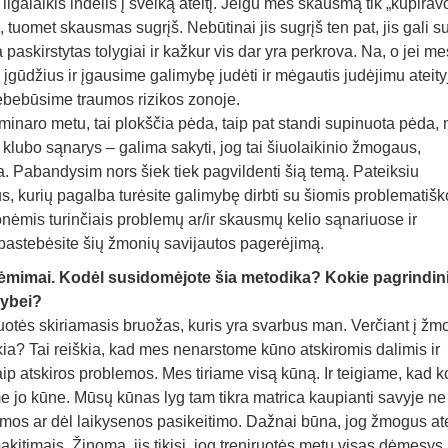
 ilgalaikis indėlis į sveiką ateitį. Jeigu mes skausmą tik „kupira
uomet skausmas sugrįš. Nebūtinai jis sugrįš ten pat, jis gali sug
a paskirstytas tolygiai ir kažkur vis dar yra perkrova. Na, o jei me
įgūdžius ir įgausime galimybę judėti ir mėgautis judėjimu ateity
 nebebūsime traumos rizikos zonoje.
inaro metu, tai plokščia pėda, taip pat standi supinuota pėda,
s klubo sąnarys – galima sakyti, jog tai šiuolaikinio žmogaus,
a. Pabandysim nors šiek tiek pagvildenti šią temą. Pateiksiu
, kurių pagalba turėsite galimybę dirbti su šiomis problematiš
ėmis turinčiais problemų ar/ir skausmų kelio sąnariuose ir
pastebėsite šių žmonių savijautos pagerėjimą.
žsiėmimai. Kodėl susidomėjote šia metodika? Kokie pagrindini
kybei?
niruotės skiriamasis bruožas, kuris yra svarbus man. Verčiant į žm
eiškia? Tai reiškia, kad mes nenarstome kūno atskiromis dalimis ir
ip atskiros problemos. Mes tiriame visą kūną. Ir teigiame, kad k
e jo kūne. Mūsų kūnas lyg tam tikra matrica kaupianti savyje ne 
raumos ar dėl laikysenos pasikeitimo. Dažnai būna, jog žmogus ate
kitimais. Žinoma, jis tikisi, jog treniruotės metu visas dėmesys