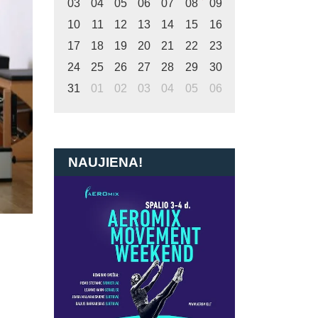
03
04
05
06
07
08
09
10
11
12
13
14
15
16
17
18
19
20
21
22
23
24
25
26
27
28
29
30
31
01
02
03
04
05
06
NAUJIENA!