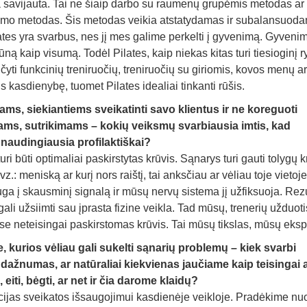
a savijauta. Tai ne šiaip darbo su raumenų grupėmis metodas ar
inimo metodas. Šis metodas veikia atstatydamas ir subalansuod
tes yra svarbus, nes jį mes galime perkelti į gyvenimą. Gyven
 kaip visumą. Todėl Pilates, kaip niekas kitas turi tiesioginį r
ti funkcinių treniruočių, treniruočių su giriomis, kovos menų ar
kasdienybę, tuomet Pilates idealiai tinkanti rūšis.
ams, siekiantiems sveikatinti savo klientus ir ne koreguoti
mams, sutrikimams – kokių veiksmų svarbiausia imtis, kad
audingiausia profilaktiškai?
ri būti optimaliai paskirstytas krūvis. Sąnarys turi gauti tolygų k
.: meniską ar kurį nors raištį, tai anksčiau ar vėliau toje vietoje
ga į skausminį signalą ir mūsų nervų sistema jį užfiksuoja. Rez
 užsiimti sau įprasta fizine veikla. Tad mūsų, trenerių užduoti
kuriose neteisingai paskirstomas krūvis. Tai mūsų tikslas, mūsų eksp
 kurios vėliau gali sukelti sąnarių problemų – kiek svarbi
dažnumas, ar natūraliai kiekvienas jaučiame kaip teisingai at
s, eiti, bėgti, ar net ir čia darome klaidų?
ijas sveikatos išsaugojimui kasdienėje veikloje. Pradėkime nu