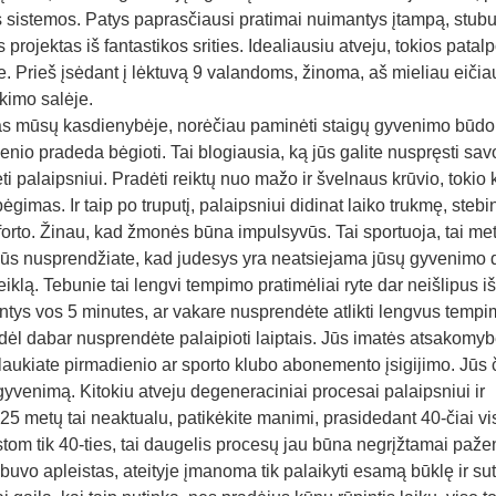
s sistemos. Patys paprasčiausi pratimai nuimantys įtampą, stubur
projektas iš fantastikos srities. Idealiausiu atveju, tokios patal
ste. Prieš įsėdant į lėktuvą 9 valandoms, žinoma, aš mieliau eičiau
kimo salėje.
ias mūsų kasdienybėje, norėčiau paminėti staigų gyvenimo būdo
io pradeda bėgioti. Tai blogiausia, ką jūs galite nuspręsti sav
ti palaipsniui. Pradėti reiktų nuo mažo ir švelnaus krūvio, tokio 
imas. Ir taip po truputį, palaipsniui didinat laiko trukmę, stebi
forto. Žinau, kad žmonės būna impulsyvūs. Tai sportuoja, tai meta
i jūs nusprendžiate, kad judesys yra neatsiejama jūsų gyvenimo d
iklą. Tebunie tai lengvi tempimo pratimėliai ryte dar neišlipus i
imantys vos 5 minutes, ar vakare nusprendėte atlikti lengvus temp
odėl dabar nusprendėte palaipioti laiptais. Jūs imatės atsakomy
laukiate pirmadienio ar sporto klubo abonemento įsigijimo. Jūs č
 gyvenimą. Kitokiu atveju degeneraciniai procesai palaipsniui ir
 metų tai neaktualu, patikėkite manimi, prasidedant 40-čiai vis
tom tik 40-ties, tai daugelis procesų jau būna negrįžtamai paže
buvo apleistas, ateityje įmanoma tik palaikyti esamą būklę ir sut