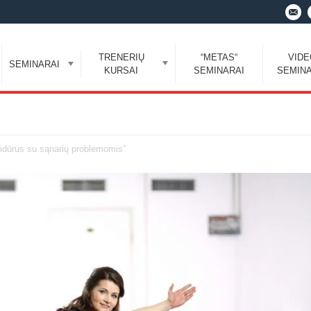
TRENERIŲ
“METAS“
VID
SEMINARAI
KURSAI
SEMINARAI
SEMINA
sidūrus su sąnarių problemomis”