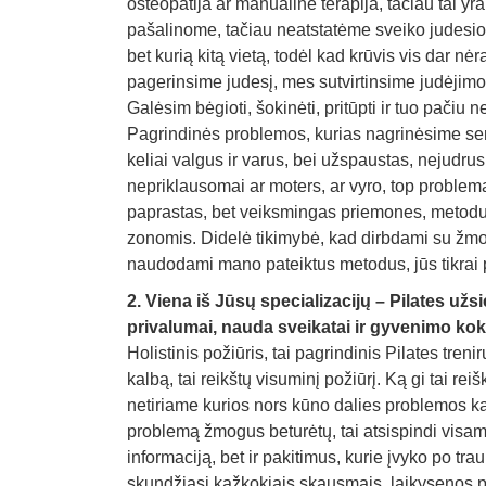
osteopatija ar manualinė terapija, tačiau tai yra
pašalinome, tačiau neatstatėme sveiko judesio, t
bet kurią kitą vietą, todėl kad krūvis vis dar nėr
pagerinsime judesį, mes sutvirtinsime judėjimo 
Galėsim bėgioti, šokinėti, pritūpti ir tuo pačiu
Pagrindinės problemos, kurias nagrinėsime sem
keliai valgus ir varus, bei užspaustas, nejudru
nepriklausomai ar moters, ar vyro, top problem
paprastas, bet veiksmingas priemones, metodus
zonomis. Didelė tikimybė, kad dirbdami su žmon
naudodami mano pateiktus metodus, jūs tikrai 
2. Viena iš Jūsų specializacijų – Pilates u
privalumai, nauda sveikatai ir gyvenimo ko
Holistinis požiūris, tai pagrindinis Pilates tre
kalbą, tai reikštų visuminį požiūrį. Ką gi tai r
netiriame kurios nors kūno dalies problemos ka
problemą žmogus beturėtų, tai atsispindi visam
informaciją, bet ir pakitimus, kurie įvyko po t
skundžiasi kažkokiais skausmais, laikysenos pa