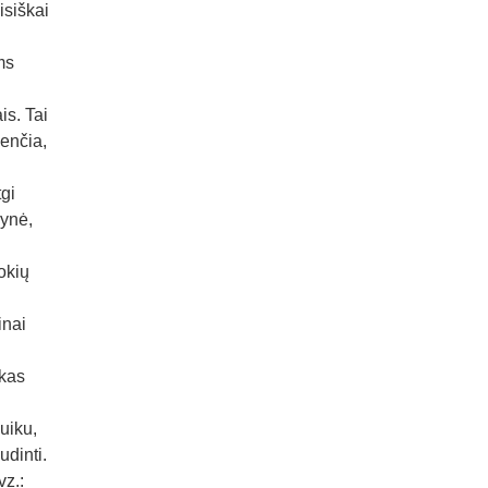
isiškai
ms
is. Tai
kenčia,
gi
lynė,
okių
inai
 kas
uiku,
udinti.
vz.: