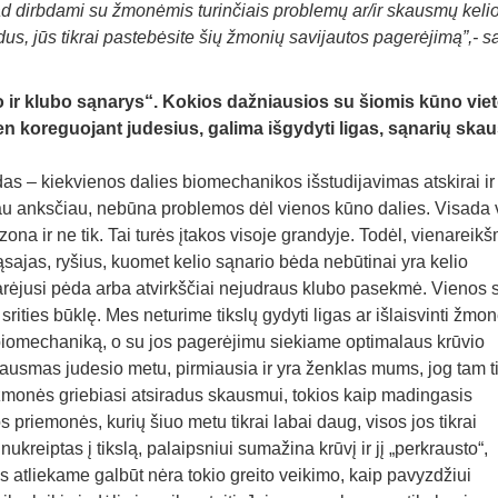
d dirbdami su žmonėmis turinčiais problemų ar/ir skausmų keli
s, jūs tikrai pastebėsite šių žmonių savijautos pagerėjimą”,- s
o ir klubo sąnarys“. Kokios dažniausios su šiomis kūno vie
ien koreguojant judesius, galima išgydyti ligas, sąnarių ska
s – kiekvienos dalies biomechanikos išstudijavimas atskirai ir
ėjau anksčiau, nebūna problemos dėl vienos kūno dalies. Visada
na ir ne tik. Tai turės įtakos visoje grandyje. Todėl, vienareikš
sajas, ryšius, kuomet kelio sąnario bėda nebūtinai yra kelio
arėjusi pėda arba atvirkščiai nejudraus klubo pasekmė. Vienos s
srities būklę. Mes neturime tikslų gydyti ligas ar išlaisvinti žmon
biomechaniką, o su jos pagerėjimu siekiame optimalaus krūvio
usmas judesio metu, pirmiausia ir yra ženklas mums, jog tam ti
žmonės griebiasi atsiradus skausmui, tokios kaip madingasis
s priemonės, kurių šiuo metu tikrai labai daug, visos jos tikrai
nukreiptas į tikslą, palaipsniui sumažina krūvį ir jį „perkrausto“,
ą mes atliekame galbūt nėra tokio greito veikimo, kaip pavyzdžiui