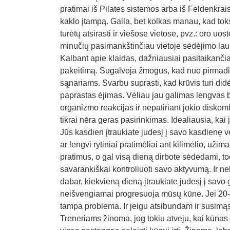
pratimai iš Pilates sistemos arba iš Feldenkrai
kaklo įtampą. Gaila, bet kolkas manau, kad toks 
turėtų atsirasti ir viešose vietose, pvz.: oro uo
minučių pasimankštinčiau vietoje sėdėjimo lau
Kalbant apie klaidas, dažniausiai pasitaikanč
pakeitimą. Sugalvoja žmogus, kad nuo pirmadien
sąnariams. Svarbu suprasti, kad krūvis turi didė
paprastas ėjimas. Vėliau jau galimas lengvas bėg
organizmo reakcijas ir nepatiriant jokio diskom
tikrai nėra geras pasirinkimas. Idealiausia, ka
Jūs kasdien įtraukiate judesį į savo kasdienę ve
ar lengvi rytiniai pratimėliai ant kilimėlio, už
pratimus, o gal visą dieną dirbote sėdėdami, t
savarankiškai kontroliuoti savo aktyvumą. Ir ne
dabar, kiekvieną dieną įtraukiate judesį į savo
neišvengiamai progresuoja mūsų kūne. Jei 20-25
tampa problema. Ir jeigu atsibundam ir susimąs
Treneriams žinoma, jog tokiu atveju, kai kūnas 