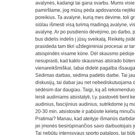
avalynės, kadangi tai gana svarbu. Mums visiems 
pamirštame, jog mūsų pėda apdovanota neįtikėti
poreikius. Ta avalynė, kurią mes dėvime, toli gr
siūlau išmesti visą turimą madingą avalyne, vis
avalynę. Ar po pusdienio dėvėjimo, po darbo, pe
bus didelis indėlis į jūsų sveikatą. Reikėtų įsi
prasideda tam tikri uždegiminiai procesai ar tam
atsispindės visame kūne. Dėl skausmo pėdoje gal
nesuprasti, kad kaklo skausmas atsirado būtent
vienareikšmiškai, labai didelė pagalba išsauga
Sėdimas darbas, sėdima padėtis darbe. Tai jau
diskusijų, tai dabar jau net nebediskutuojama d
sėdėsim dar daugiau. Taigi, ką aš rekomenduoju 
leisti audiniams atsistatyti, t.y. pastovėti be
audinius, fascijinius audinius, sutrikdome jų ma
20-30 min. atsistosite ir pabūsite keletą minuči
Pratimai? Manau, kad ateityje išmanūs darbdav
jei įmonės besirūpinančios savo darbuotojais įre
Tai nebūtų intensyvaus sporto patalpos, tai būtų