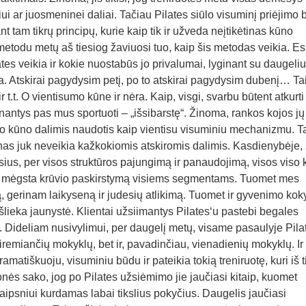
iui ar juosmeninei daliai. Tačiau Pilates siūlo visuminį priėjimo
nt tam tikrų principų, kurie kaip tik ir užveda neįtikėtinas kūno
metodu metų aš tiesiog žaviuosi tuo, kaip šis metodas veikia. E
tes veikia ir kokie nuostabūs jo privalumai, lyginant su daugeliu
a. Atskirai pagydysim petį, po to atskirai pagydysim dubenį… Ta
ir t.t. O vientisumo kūne ir nėra. Kaip, visgi, svarbu būtent atkurti
nantys pas mus sportuoti – „išsibarstę“. Žinoma, rankos kojos j
o kūno dalimis naudotis kaip vientisu visuminiu mechanizmu. T
ūnas juk neveikia kažkokiomis atskiromis dalimis. Kasdienybėje,
desius, per visos struktūros pajungimą ir panaudojimą, visos viso
ai mėgsta krūvio paskirstymą visiems segmentams. Tuomet mes
, gerinam laikyseną ir judesių atlikimą. Tuomet ir gyvenimo ko
išlieka jaunystė. Klientai užsiimantys Pilates‘u pastebi begales
u. Dideliam nusivylimui, per daugelį metų, visame pasaulyje Pila
esiremiančių mokyklų, bet ir, pavadinčiau, vienadienių mokyklų. Ir
amatiškuoju, visuminiu būdu ir pateikia tokią treniruotę, kuri iš 
ės sako, jog po Pilates užsiėmimo jie jaučiasi kitaip, kuomet
laipsniui kurdamas labai tikslius pokyčius. Daugelis jaučiasi