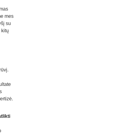
amas
ime mes
yšį su
 kitų
rūvį.
ultate
s
ertizė.
likti
o