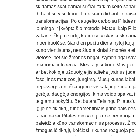
skiriamas skaudamai sričiai, tarkim kelio sąnar
dirbant su visu kūnu. Ir ne šiaip dirbant, o paisa
transformacijas. Po daugelio darbo su Pilates 
laiminga ir įkvėpta šio metodo. Matau, kaip Pila
vakarietiškų metodų, kuriuose viskas atskiriam
ir treniruotėse: šiandien pečių diena, rytoj kojų 
kūno vientisumą, nes šiuolaikiniai žmonės atei
vietose, bet šie žmonės negali sąmoningai sav
įmanoma ir to reikia. Mes taip sukurti. Mūsų k
ar bet kokioje užduotyje jis atlieka įvairius ju
fascijinės matricos įjungimą. Mūsų kūnas lab
nepavargstam, išsaugom sveikatą ir gerinam ją
gerėja, daugėja energijos, kinta veido spalva, 
teigiamų pokyčių. Bet būtent Teisingu Pilates‘
įgijo ne tik tikrų, fundamentiniais principais b
labai mažai Pilates mokytojų, kurie treniruoja dr
paleidžia kūno transformacinius procesus. Žmon
žmogus iš tikrųjų keičiasi ir kūnas reaguoja pa