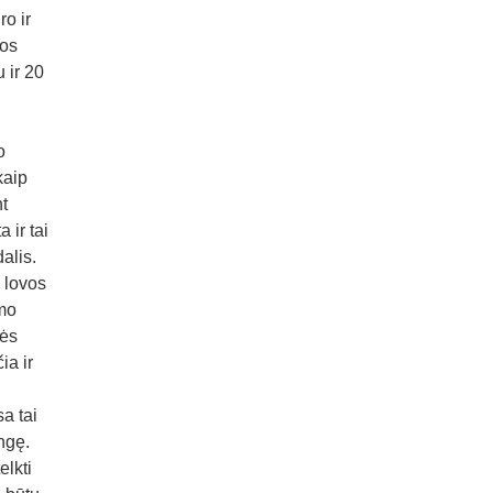
o ir
pos
 ir 20
o
kaip
nt
 ir tai
alis.
š lovos
imo
bės
ia ir
a tai
ngę.
elkti