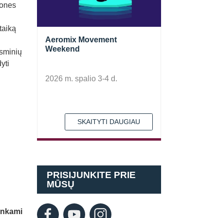
mones
taiką
Aeromix Movement
Weekend
esminių
yti
2026 m. spalio 3-4 d.
SKAITYTI DAUGIAU
PRISIJUNKITE PRIE
MŪSŲ
inkami