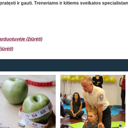
atęsti ir gauti.
Treneriams ir kitiems sveikatos specialista
rduotuvėje (žiūrėti)
Atsiminti mane
iūrėt
i)