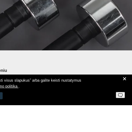
niu
+
ti visus slapukus” arba galite keisti nustatymus
ie Aeromix
mo politika
.
ntaktai
 parduotuvės taisyklės
vatumo politika