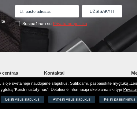
ite
Susipažinau su
Privatumo politika
 centras
Kontaktai
Me
tį, šioje svetainėje naudojame slapukus. Sutikdami, paspauskite mygtuką „Leis
Šv. Stepono g. 27C, Vilnius, Lietuva
Ap
gtuką “Keisti nustatymus”. Detalesnė informacija skelbiama skiltyje
Privatu
+37065605711
Ko
 8188
Leisti visus slapukus
Atmesti visus slapukus
Keisti pasirinkimus
+37060779864
El.
odas 73000
info@aeromix.lt
Pri