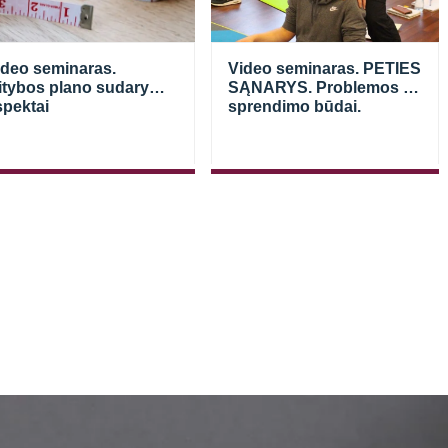
ideo seminaras.
Video seminaras. PETIES
itybos plano sudarymo
SĄNARYS. Problemos ir
spektai
sprendimo būdai.