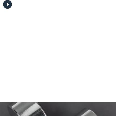
Video seminaras.
Video seminaras.
Vebinarų ciklas
Imuninė sistema ir
,,MOTERS SVEIKATA” I
sveikata
dalis