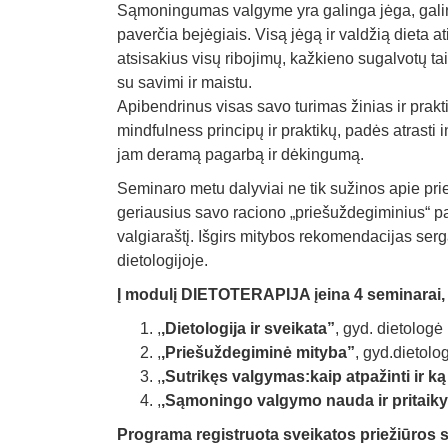
Sąmoningumas valgyme yra galinga jėga, galinti
paverčia bejėgiais. Visą jėgą ir valdžią dieta a
atsisakius visų ribojimų, kažkieno sugalvotų tai
su savimi ir maistu.
Apibendrinus visas savo turimas žinias ir prak
mindfulness principų ir praktikų, padės atrasti 
jam deramą pagarbą ir dėkingumą.
Seminaro metu dalyviai ne tik sužinos apie pri
geriausius savo raciono „priešuždegiminius“ pa
valgiaraštį. Išgirs mitybos rekomendacijas serg
dietologijoje.
Į modulį DIETOTERAPIJA įeina 4 seminarai, 
,
,Dietologija ir sveikata”
, gyd. dietologė
,
,Priešuždegiminė mityba”
, gyd.dietolo
,
,Sutrikęs valgymas:kaip atpažinti ir ką
,
,Sąmoningo valgymo nauda ir pritaik
Programa registruota
sveikatos priežiūr