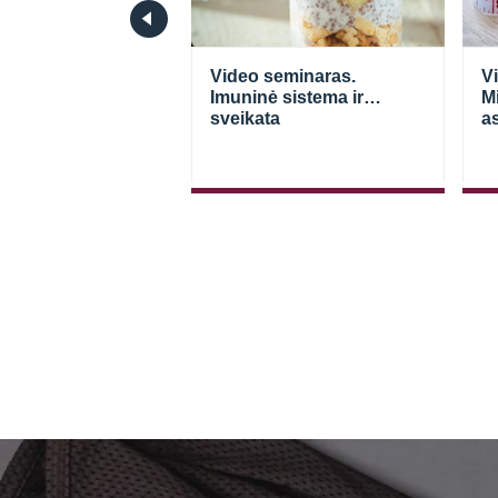
seminaras.
Video seminaras.
V
ų ciklas
Imuninė sistema ir
M
RS SVEIKATA” I
sveikata
a