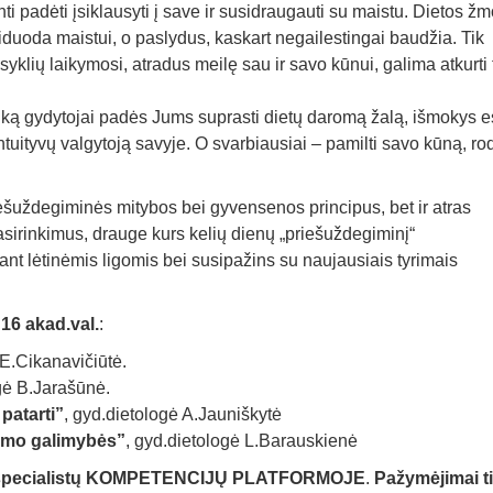
 padėti įsiklausyti į save ir susidraugauti su maistu. Dietos ž
tiduoda maistui, o paslydus, kaskart negailestingai baudžia. Tik
syklių laikymosi, atradus meilę sau ir savo kūnui, galima atkurti 
tiką gydytojai padės Jums suprasti dietų daromą žalą, išmokys 
intuityvų valgytoją savyje. O svarbiausiai – pamilti savo kūną, rod
ešuždegiminės mitybos bei gyvensenos principus, bet ir atras
sirinkimus, drauge kurs kelių dienų „priešuždegiminį“
ant lėtinėmis ligomis bei susipažins su naujausiais tyrimais
16 akad.val.
:
 E.Cikanavičiūtė.
gė B.Jarašūnė.
 patarti”
, gyd.dietologė A.Jauniškytė
ymo galimybės”
, gyd.dietologė L.Barauskienė
os specialistų KOMPETENCIJŲ PLATFORMOJE
.
Pažymėjimai t
Prisijungti