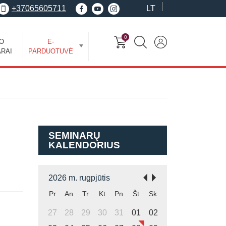
+37065605711
LT
0
EO
E-
RAI
PARDUOTUVĖ
SEMINARŲ
KALENDORIUS
2026 m. rugpjūtis
Pr
An
Tr
Kt
Pn
Št
Sk
27
28
29
30
31
01
02