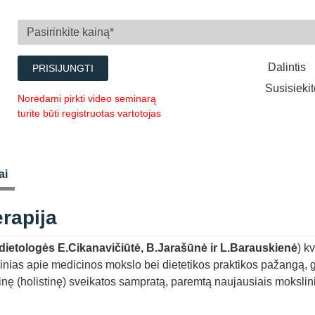
Dalintis
PRISIJUNGTI
Susisieki
Norėdami pirkti video seminarą
turite būti registruotas vartotojas
ai
rapija
dietologės E.Cikanavičiūtė, B.Jarašūnė ir L.Barauskienė
) k
ti žinias apie medicinos mokslo bei dietetikos praktikos pažangą, gi
inę (holistinę) sveikatos sampratą, paremtą naujausiais mokslin