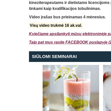
kineziterapeutams ir dietistams licencijoms pr
tinkami kaip kvalifikacijos tobulinimas.
Video įrašas bus prieinamas 4 mėnesius.
Visų video trukmė 16 ak.val.
Kviečiame apsilankyti mūsų elektroninėje pa
Taip pat mus rasite FACEBOOK puslapyje (ž
SIŪLOMI SEMINARAI