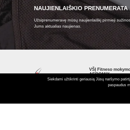
NAUJIENLAIŠKIO PRENUMERATA
Užsiprenumeravę mūsų naujienlaiškį pirmieji sužinos
Jums aktualias naujienas.
VŠĮ Fitneso mokymo
AEROMIX
Siekdami užtikrinti geriausią Jūsų naršymo patir
Įm. k. 300034190
paspaudus my
LT98 7300 0100 8525
Swedbankas, banko k