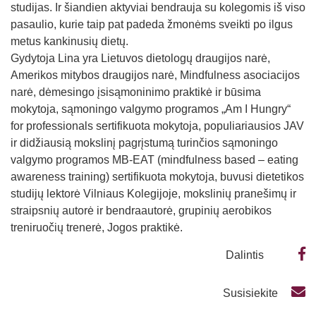
studijas. Ir šiandien aktyviai bendrauja su kolegomis iš viso
pasaulio, kurie taip pat padeda žmonėms sveikti po ilgus
metus kankinusių dietų.
Gydytoja Lina yra Lietuvos dietologų draugijos narė,
Amerikos mitybos draugijos narė, Mindfulness asociacijos
narė, dėmesingo įsisąmoninimo praktikė ir būsima
mokytoja, sąmoningo valgymo programos „Am I Hungry“
for professionals sertifikuota mokytoja, populiariausios JAV
ir didžiausią mokslinį pagrįstumą turinčios sąmoningo
valgymo programos MB-EAT (mindfulness based – eating
awareness training) sertifikuota mokytoja, buvusi dietetikos
studijų lektorė Vilniaus Kolegijoje, mokslinių pranešimų ir
straipsnių autorė ir bendraautorė, grupinių aerobikos
treniruočių trenerė, Jogos praktikė.
Dalintis
Susisiekite