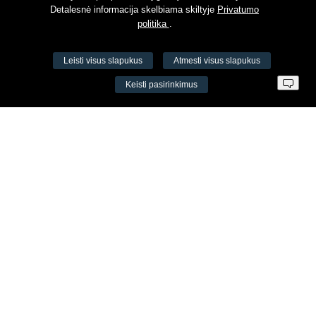
Detalesnė informacija skelbiama skiltyje
Privatumo
politika
.
Leisti visus slapukus
Atmesti visus slapukus
VŠĮ Fitneso mokymo centras AEROMIX
Keisti pasirinkimus
Įm. k. 300034190
LT98 7300 0100 8525 8188
Swedbankas, banko kodas 73000
Kontaktai
Šv. Stepono g. 27C, Vilnius, Lietuva
+37065605711
+37060779864
info@aeromix.lt