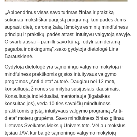
,,Apibendrinus visas savo turimas žinias ir praktiką
sukūriau moksliškai pagrįstą programą, kuri padės Jums
suprasti dietų daromą žalą, išmokys esminių mindfulness
principų ir praktikų, padės atrasti intuityvų valgytoją savyje.
O svarbiausiai – pamilti savo kūną, rodyti jam deramą
pagarbą ir dėkingumą”,-sako gydytoja dietologė Lina
Barauskienė.
Gydytoja dietologė yra sąmoningo valgymo mokytoja ir
mindfulness praktikomis grįstos intuityvaus valgymo
programos „Anti-dieta“ autorė. Daugiau nei 12 metų
konsultuoja žmones su mityba susijusiais klausimais.
Konsultuoja individualiai, mentoriauja (ilgalaikės
konsultacijos), veda 10-ties savaičių mindfulness
praktikomis grįstą, intuityvaus valgymo programą „Anti-
dieta“ moterų grupėms. Savo mindfulness žinias gilinau
Lietuvos Sveikatos Mokslų Universitete. Vėliau mokslus
tęsiau JAV, kur baigė sąmoningo valgymo mokytojų