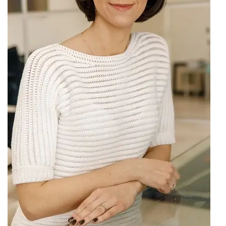
Straipsniai
Sėkmės istorijos
Atsiliepimai
Kontaktai