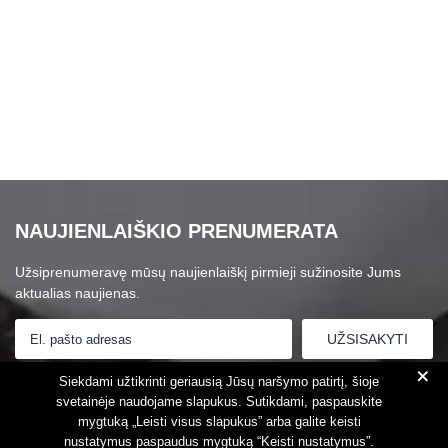
NAUJIENLAIŠKIO PRENUMERATA
Užsiprenumeravę mūsų naujienlaiškį pirmieji sužinosite Jums
aktualias naujienas.
+
Susipažinau su
Privatumo politika
Siekdami užtikrinti geriausią Jūsų naršymo patirtį, šioje
svetainėje naudojame slapukus. Sutikdami, paspauskite
mygtuką „Leisti visus slapukus” arba galite keisti
nustatymus paspaudus mygtuką “Keisti nustatymus”.