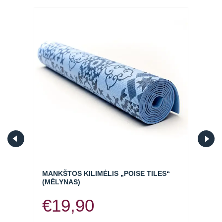
BR,
MANKŠTOS KILIMĖLIS „POISE TILES“
MANK
(MĖLYNAS)
(PILK
€
19,90
€
1