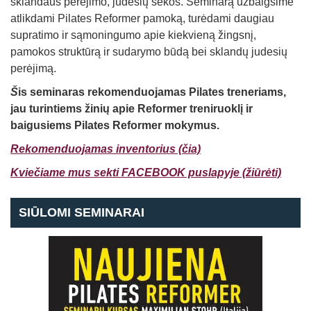
sklandaus perėjimo, judesių sekos. Seminarą užbaigsime
atlikdami Pilates Reformer pamoką, turėdami daugiau
supratimo ir sąmoningumo apie kiekvieną žingsnį,
pamokos struktūrą ir sudarymo būdą bei sklandų judesių
perėjimą.
Š
is seminaras rekomenduojamas Pilates treneriams,
jau turintiems žinių apie Reformer treniruoklį ir
baigusiems Pilates Reformer mokymus.
Rekomenduojamas inventorius (čia)
Kviečiame mus sekti FACEBOOK puslapyje (žiūrėti)
SIŪLOMI SEMINARAI