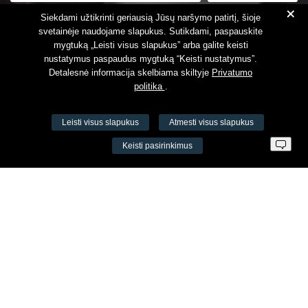
+
Susipažinau su
Privatumo politika
Siekdami užtikrinti geriausią Jūsų naršymo patirtį, šioje
svetainėje naudojame slapukus. Sutikdami, paspauskite
mygtuką „Leisti visus slapukus” arba galite keisti
nustatymus paspaudus mygtuką “Keisti nustatymus”.
Detalesnė informacija skelbiama skiltyje
Privatumo
politika
.
Leisti visus slapukus
Atmesti visus slapukus
VŠĮ Fitneso mokymo centras AEROMIX
Keisti pasirinkimus
Įm. k. 300034190
LT98 7300 0100 8525 8188
Swedbankas, banko kodas 73000
Kontaktai
Šv. Stepono g. 27C, Vilnius, Lietuva
+37065605711
+37060779864