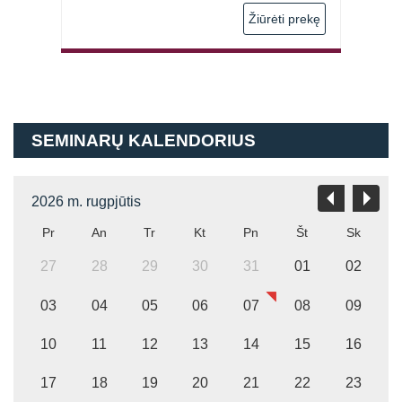
 prekę
Žiūrėti prekę
SEMINARŲ KALENDORIUS
2026 m. rugpjūtis
Pr
An
Tr
Kt
Pn
Št
Sk
27
28
29
30
31
01
02
03
04
05
06
07
08
09
10
11
12
13
14
15
16
17
18
19
20
21
22
23