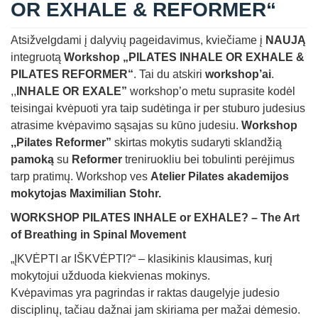
OR EXHALE & REFORMER“
Atsižvelgdami į dalyvių pageidavimus, kviečiame į
NAUJĄ
integruotą
Workshop „PILATES INHALE OR EXHALE &
PILATES REFORMER“
. Tai du atskiri
workshop’ai
.
,,
INHALE OR EXALE”
workshop’o metu suprasite kodėl
teisingai kvėpuoti yra taip sudėtinga ir per stuburo judesius
atrasime kvėpavimo sąsajas su kūno judesiu.
Workshop
,,Pilates Reformer”
skirtas mokytis sudaryti sklandžią
pamoką
su
Reformer
treniruokliu bei tobulinti perėjimus
tarp pratimų. Workshop ves
Atelier Pilates akademijos
mokytojas Maximilian Stohr.
WORKSHOP PILATES INHALE or EXHALE? – The Art
of Breathing in Spinal Movement
„ĮKVĖPTI ar IŠKVĖPTI?“ – klasikinis klausimas, kurį
mokytojui užduoda kiekvienas mokinys.
Kvėpavimas yra pagrindas ir raktas daugelyje judesio
disciplinų, tačiau dažnai jam skiriama per mažai dėmesio.