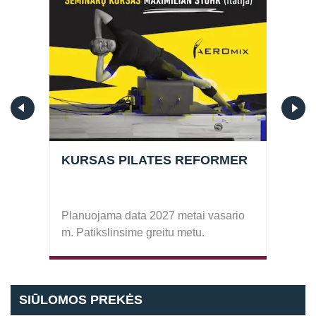
KURSAS PILATES REFORMER
KUR
Pila
Planuojama data 2027 metai vasario
2026 
m. Patikslinsime greitu metu.
22 d.
SIŪLOMOS PREKĖS