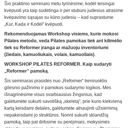
Šio praktinio seminaro metu tyrinėsime, kodėl teisingai
kvėpuoti yra taip sudėtinga ir per stuburo judesius atrasime
kvėpavimo sąsajas su kūno judesiu – kad suprastume
„Kur, Kada ir Kodėl“ kvėpuoti.
Rekomenduojamas Workshop visiems, kurie mokosi
Pilates metodo, veda Pilates pamokas tiek ant kilimėlio
tiek su Reformer įranga ar mažuoju inventoriumi
(žiedais, kamuoliukais, volais, kamuoliais)
.
WORKSHOP PILATES REFORMER. Kaip sudaryti
„Reformer“ pamoką
.
Šis seminaras prasidės nuo „Reformer“ treniruoklio
gilesnio pažinimo ir pamokos sudarymo logikos. Mes
išnagrinėsime visus svarbiausius žingsnius, kad
galėtumėte sukurti savotišką „skeletą“, prie kurio kiekvieną
kartą keisdami detales, galėtumėte atnaujinti užsiėmimą
nepakeisdami jo struktūros. Norint sukurti sklandžią
pamoką, taip pat dirbsime su perėjimais, mokysimės