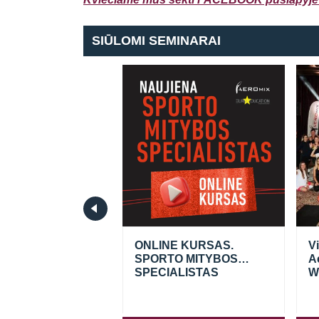
SIŪLOMI SEMINARAI
seminaras.
ONLINE KURSAS.
V
usiai
SPORTO MITYBOS
A
ikančios traumos
SPECIALISTAS
W
ojant