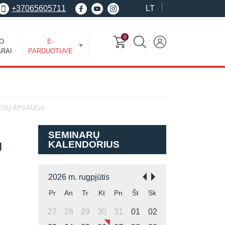
+37065605711
LT
0
EO
E-
RAI
PARDUOTUVĖ
MENŲ APSAUGA
SEMINARŲ
KALENDORIUS
Ų
2026 m. rugpjūtis
Pr
An
Tr
Kt
Pn
Št
Sk
27
28
29
30
31
01
02