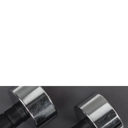
Žiūrėti prekę
Žiūrėti prek