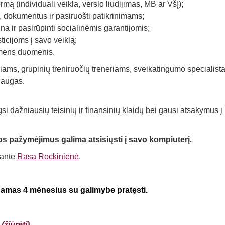
rmą (individuali veikla, verslo liudijimas, MB ar VšĮ);
s, dokumentus ir pasiruošti patikrinimams;
 ir pasirūpinti socialinėmis garantijomis;
ticijoms į savo veiklą;
asmens duomenis.
ams, grupinių treniruočių treneriams, sveikatingumo specialista
slaugas.
gsi dažniausių teisinių ir finansinių klaidų bei gausi atsakymus į
os pažymėjimus galima atsisiųsti į savo kompiuterį.
tantė
Rasa Rockinienė
.
amas 4 mėnesius su galimybe pratęsti.
žiūrėti)