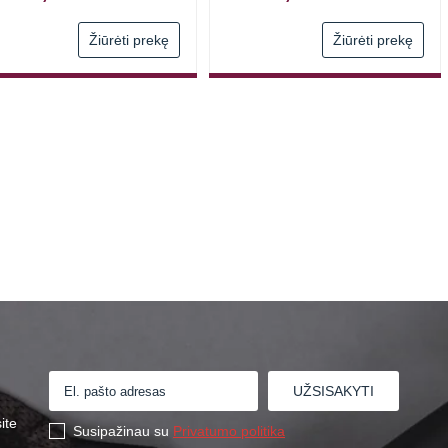
Žiūrėti prekę
Žiūrėti prekę
ite
Susipažinau su
Privatumo politika