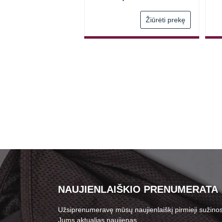
Žiūrėti prekę
Žiūrėti prekę
NAUJIENLAIŠKIO PRENUMERATA
Užsiprenumeravę mūsų naujienlaiškį pirmieji sužinos
Jums aktualias naujienas.