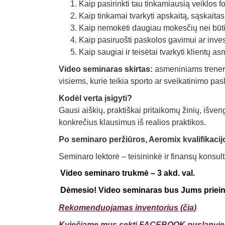
Kaip pasirinkti tau tinkamiausią veiklos fo
Kaip tinkamai tvarkyti apskaitą, sąskaita
Kaip nemokėti daugiau mokesčių nei būtina
Kaip pasiruošti paskolos gavimui ar inves
Kaip saugiai ir teisėtai tvarkyti klientų 
Video seminaras skirtas:
asmeniniams treneri
visiems, kurie teikia sporto ar sveikatinimo pa
Kodėl verta įsigyti?
Gausi aiškių, praktiškai pritaikomų žinių, išven
konkrečius klausimus iš realios praktikos.
Po seminaro peržiūros, Aeromix kvalifikacij
Seminaro lektorė – teisininkė ir finansų konsul
Video seminaro trukmė – 3 akd. val.
Dėmesio! Video seminaras bus Jums priein
Rekomenduojamas inventorius (čia)
Kviečiame mus sekti FACEBOOK puslapyje (