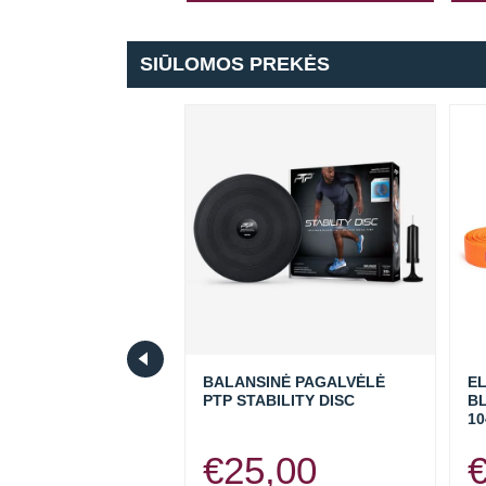
SIŪLOMOS PREKĖS
NIŲ JUOSTŲ
BALANSINĖ PAGALVĖLĖ
EL
OLL® RINKINYS
PTP STABILITY DISC
B
VNT)
10
,90
€
25,00