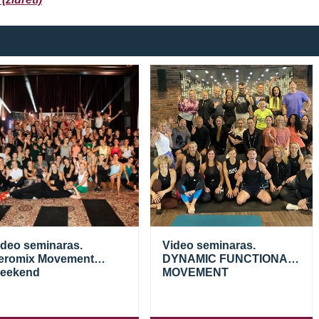
Prisijungti
Atsiminti mane
ideo seminaras.
Video seminaras.
eromix Movement
DYNAMIC FUNCTIONAL
eekend
MOVEMENT