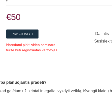
€50
Dalintis
PRISIJUNGTI
Susisieki
Norėdami pirkti video seminarą
turite būti registruotas vartotojas
arba planuojantis pradėti?
ad galėtum užtikrintai ir legaliai vykdyti veiklą, išvengti klaidų b