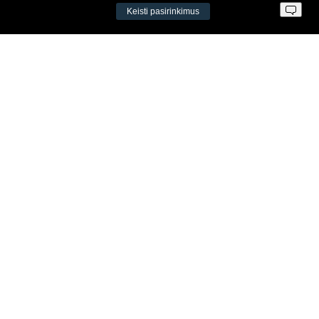
Keisti pasirinkimus
Įm. k. 300034190
LT98 7300 0100 8525 8188
Swedbankas, banko kodas 73000
Kontaktai
Šv. Stepono g. 27C, Vilnius, Lietuva
+37065605711
+37060779864
info@aeromix.lt
Meniu
Apie Aeromix
Kontaktai