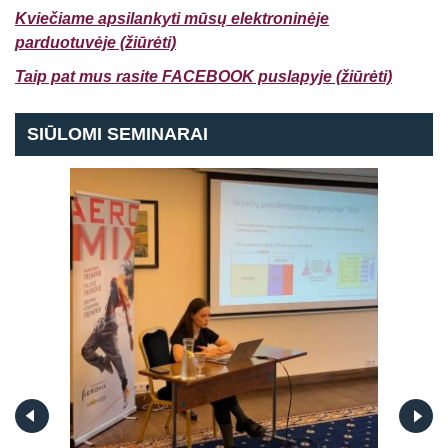
Kviečiame apsilankyti mūsų elektroninėje
parduotuvėje (ž
iūrėti)
Taip pat mus rasite FACEBOOK puslapyje (žiūrėti)
SIŪLOMI SEMINARAI