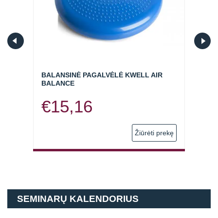
BALANSINĖ PAGALVĖLĖ KWELL AIR
BALA
BALANCE
DISC
Price
€
15,16
€
2
range:
 prekę
Žiūrėti prekę
€9,90
through
SEMINARŲ KALENDORIUS
€13,75