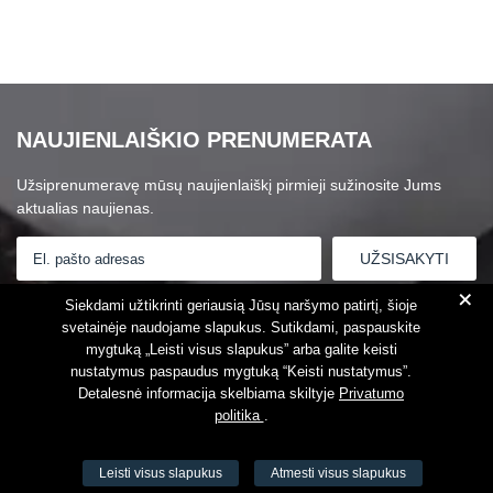
NAUJIENLAIŠKIO PRENUMERATA
Užsiprenumeravę mūsų naujienlaiškį pirmieji sužinosite Jums
aktualias naujienas.
+
Susipažinau su
Privatumo politika
Siekdami užtikrinti geriausią Jūsų naršymo patirtį, šioje
svetainėje naudojame slapukus. Sutikdami, paspauskite
mygtuką „Leisti visus slapukus” arba galite keisti
nustatymus paspaudus mygtuką “Keisti nustatymus”.
Detalesnė informacija skelbiama skiltyje
Privatumo
politika
.
Leisti visus slapukus
Atmesti visus slapukus
VŠĮ Fitneso mokymo centras AEROMIX