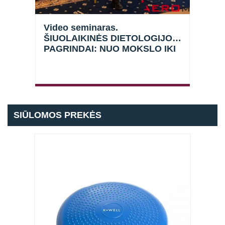
ija
Video seminaras.
Vide
ŠIUOLAIKINĖS DIETOLOGIJOS
cik
PAGRINDAI: NUO MOKSLO IKI
dali
PRAKTIKOS
SIŪLOMOS PREKĖS
Prisijungti
Atsiminti mane