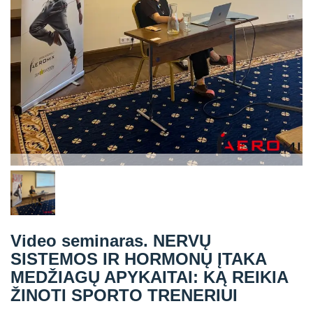
Straipsniai
Sėkmės istorijos
Atsiliepimai
Kontaktai
Video seminaras. NERVŲ
SISTEMOS IR HORMONŲ ĮTAKA
MEDŽIAGŲ APYKAITAI: KĄ REIKIA
ŽINOTI SPORTO TRENERIUI