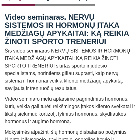
Video seminaras. NERVŲ
SISTEMOS IR HORMONŲ ĮTAKA
MEDŽIAGŲ APYKAITAI: KĄ REIKIA
ŽINOTI SPORTO TRENERIUI
Šis video seminaras NERVŲ SISTEMOS IR HORMONŲ
ĮTAKA MEDŽIAGŲ APYKAITAI: KĄ REIKIA ŽINOTI
SPORTO TRENERIUI skirtas sporto ir judesio
specialistams, norintiems giliau suprasti, kaip nervų
sistema ir hormonai veikia kliento medžiagų apykaitą,
savijautą ir treniruočių rezultatus.
Video seminaro metu aptarsime pagrindinius hormonus,
kurių veikla gali turėti reikšmingos įtakos kliento sveikatai ir
tikslų siekimui: kortizolį, lytinius hormonus, skydliaukės
hormonus ir augimo hormoną.
Mokysimės atpažinti šių hormonų disbalanso požymius
kliento laikysenoje, savijautoje, energijos lygyje ir