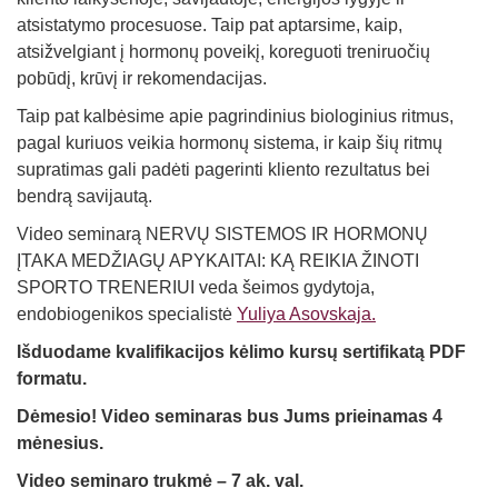
atsistatymo procesuose. Taip pat aptarsime, kaip,
atsižvelgiant į hormonų poveikį, koreguoti treniruočių
pobūdį, krūvį ir rekomendacijas.
Taip pat kalbėsime apie pagrindinius biologinius ritmus,
pagal kuriuos veikia hormonų sistema, ir kaip šių ritmų
supratimas gali padėti pagerinti kliento rezultatus bei
bendrą savijautą.
Video seminarą NERVŲ SISTEMOS IR HORMONŲ
ĮTAKA MEDŽIAGŲ APYKAITAI: KĄ REIKIA ŽINOTI
SPORTO TRENERIUI veda šeimos gydytoja,
endobiogenikos specialistė
Yuliya Asovskaja.
Išduodame kvalifikacijos kėlimo kursų sertifikatą PDF
formatu.
Dėmesio! Video seminaras bus Jums prieinamas 4
mėnesius.
Video seminaro trukmė – 7 ak. val.