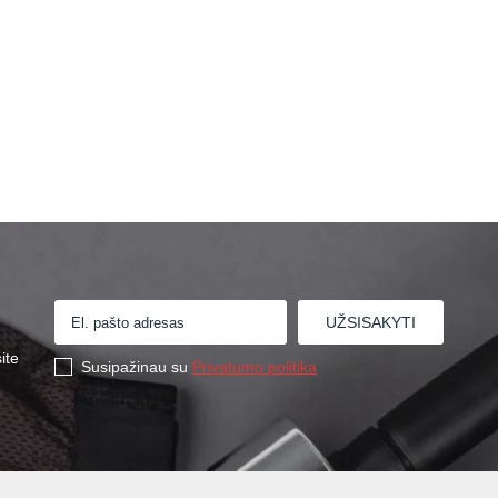
ite
Susipažinau su
Privatumo politika