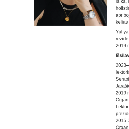
laiką,
holist
apribo
kelias
Yuliy
rezide
2019 m
Išsila
2023–2
lektor
Serapi
Jaraš
2019 m
Organi
Lektor
prezid
2015-2
Organi