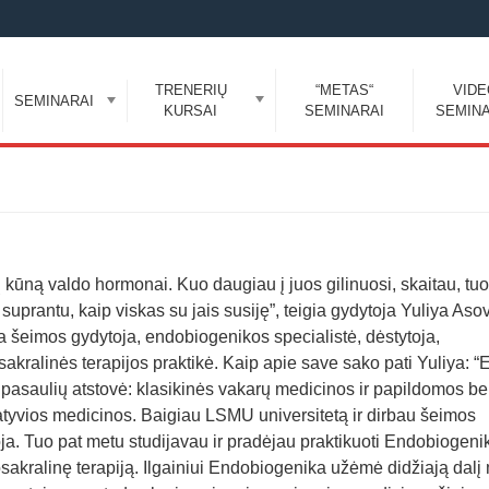
TRENERIŲ
“METAS“
VID
SEMINARAI
KURSAI
SEMINARAI
SEMINA
 kūną valdo hormonai. Kuo daugiau į juos gilinuosi, skaitau, tuo
 suprantu, kaip viskas su jais susiję”, teigia gydytoja Yuliya Aso
ra šeimos gydytoja, endobiogenikos specialistė, dėstytoja,
sakralinės terapijos praktikė. Kaip apie save sako pati Yuliya: “
 pasaulių atstovė: klasikinės vakarų medicinos ir papildomos be
atyvios medicinos. Baigiau LSMU universitetą ir dirbau šeimos
ja. Tuo pat metu studijavau ir pradėjau praktikuoti Endobiogenik
sakralinę terapiją. Ilgainiui Endobiogenika užėmė didžiają dal