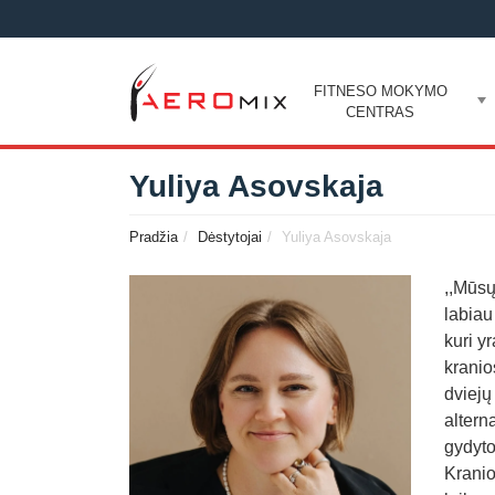
FITNESO MOKYMO
CENTRAS
Yuliya Asovskaja
Pradžia
Dėstytojai
Yuliya Asovskaja
,,Mūsų
labiau
kuri y
kranio
dviejų
altern
gydyto
Kranio