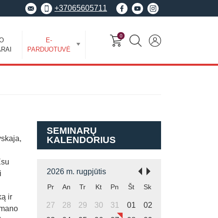
+37065605711
0
EO
E-
RAI
PARDUOTUVĖ
SEMINARŲ
vskaja,
KALENDORIUS
Esu
2026 m. rugpjūtis
i
Pr
An
Tr
Kt
Pn
Št
Sk
ą ir
27
28
29
30
31
01
02
į mano