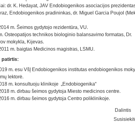
iai: dr. K. Hedayat, JAV Endobiogenikos asociacijos prezidentas,
raz, Endobiogenikos pradininkas, dr. Miguel Garcia Poujol (Me
014 m. Šeimos gydytojo rezidentūra, VU.
. Osteopatijos technikos biologinio balansavimo formatas, Dr.
ov mokykla, Kijevas.
011 m. baigtas Medicinos magistras, LSMU.
patirtis:
019 m. esu VšĮ Endobiogenikos institutas endobiogenikos mok
mų lektorė.
18 m. konsultuoju klinikoje „Endobiogenika“
018 m. dirbau šeimos gydytoja Miesto medicinos centre.
016 m. dirbau šeimos gydytoja Centro poliklinikoje.
Dalintis
Susisieki