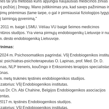
 nes tai yra metodas kuris apjungia naujausias medicinos žinias 
inį požiūrį į žmogų. Mano įsitikinimas yra, kad savęs pažinimas i
jimų priėmimas (tame tarpe, o gal ir pirmiausiai fiziologijos lygyj
 į laimingą gyvenimą.”
a 2011 m. baigė LSMU. Vėliau VU baigė šeimos medicinos
ntūros studijos. Yra viena pirmųjų endobiogenikų Lietuvoje ir n
. dėsto endobiogeniką Lietvuvoje.
vinimas:
024 m. Psichosomatikos pagrindai. VšĮ Endobiogenikos institu
iai: psichiatras-psichoterapeutas O. Lapinas, prof. Med. Dr. D.
nas, NLP treneris, koučingo ir Eriksoninės terapijos specialista
iūnas.
. metų trukmės tęstinės endobiogenikos studijos.
zatorius: VšĮ Endobiogenikos institutas.
ius Dr. Ch. Abi Chahine, Belgijos Endobiogenikos asociacijos
entas.
017 m. tęstinės Endobiogenikos studijos.
zatorius: VšĮ Endobiogenikos institutas.