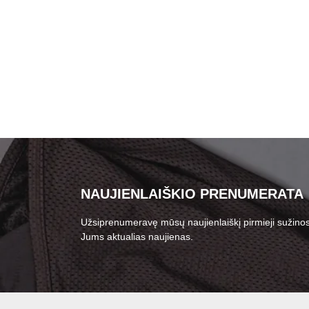
NAUJIENLAIŠKIO PRENUMERATA
Užsiprenumeravę mūsų naujienlaiškį pirmieji sužinos
Jums aktualias naujienas.