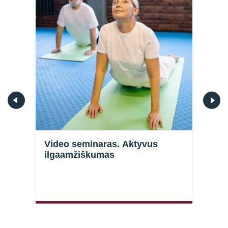
Video seminaras. Aktyvus
Vide
ilgaamžiškumas
svei
Prisijungti