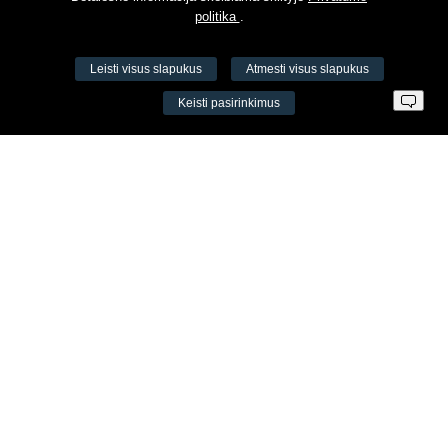
politika
.
Leisti visus slapukus
Atmesti visus slapukus
VŠĮ Fitneso mokymo centras AEROMIX
Keisti pasirinkimus
Įm. k. 300034190
LT98 7300 0100 8525 8188
Swedbankas, banko kodas 73000
Kontaktai
Šv. Stepono g. 27C, Vilnius, Lietuva
+37065605711
+37060779864
info@aeromix.lt
Meniu