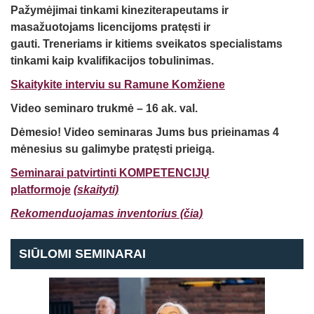
Pažymėjimai tinkami kineziterapeutams ir
masažuotojams licencijoms pratęsti ir
gauti.
Treneriams ir kitiems sveikatos specialistams
tinkami kaip kvalifikacijos tobulinimas.
Skaitykite interviu su Ramune Komžiene
Video seminaro trukmė –
16 ak. val.
Dėmesio! Video seminaras Jums bus prieinamas 4
mėnesius
su galimybe pratęsti
prieigą.
Seminarai patvirtinti KOMPETENCIJŲ
platformoje
(skaityti)
Rekomenduojamas inventorius (čia)
SIŪLOMI SEMINARAI