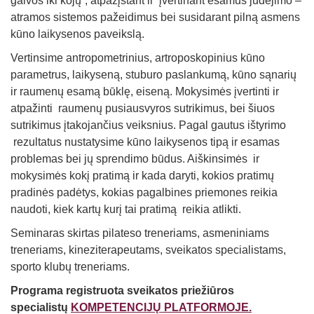
galvos iki kojų“, atpažįstant ir įvertinant esamus judėjimo –
atramos sistemos pažeidimus bei susidarant pilną asmens
kūno laikysenos paveikslą.
Vertinsime antropometrinius, artroposkopinius kūno
parametrus, laikyseną, stuburo paslankumą, kūno sąnarių
ir raumenų esamą būklę, eiseną. Mokysimės įvertinti ir
atpažinti raumenų pusiausvyros sutrikimus, bei šiuos
sutrikimus įtakojančius veiksnius. Pagal gautus ištyrimo
rezultatus nustatysime kūno laikysenos tipą ir esamas
problemas bei jų sprendimo būdus. Aiškinsimės ir
mokysimės kokį pratimą ir kada daryti, kokios pratimų
pradinės padėtys, kokias pagalbines priemones reikia
naudoti, kiek kartų kurį tai pratimą reikia atlikti.
Seminaras skirtas pilateso treneriams, asmeniniams
treneriams, kineziterapeutams, sveikatos specialistams,
sporto klubų treneriams.
Programa
registruota
sveikatos priežiūros
specialistų
KOMPETENCIJŲ PLATFORMOJE.