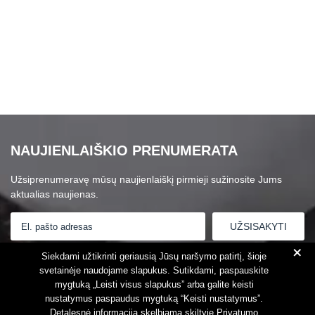
NAUJIENLAIŠKIO PRENUMERATA
Užsiprenumeravę mūsų naujienlaiškį pirmieji sužinosite Jums
aktualias naujienas.
+
Susipažinau su
Privatumo politika
Siekdami užtikrinti geriausią Jūsų naršymo patirtį, šioje
svetainėje naudojame slapukus. Sutikdami, paspauskite
mygtuką „Leisti visus slapukus” arba galite keisti
nustatymus paspaudus mygtuką “Keisti nustatymus”.
Detalesnė informacija skelbiama skiltyje
Privatumo