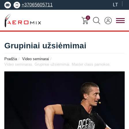
+37065605711
LT
0
FITNESO
TRENERIŲ
MOKYMO
SEMINARAI
Grupiniai užsiėmimai
KURSAI
CENTRAS
Pradžia
Video seminarai
Seminarai
Asmeninis treneris
Video seminaras. Grupiniai užsiėmimai. Master class pamokos.
Apie Aeromix
pradedantiesiems
Pilates treneris
Europos fitneso mokykla
Specializuoti seminarai
Grupinių užsiėmi
EREPS
Anatomy Trains
treneris
Anatomy Trains
Fascia Movement
Fizinio rengimo tre
Fascia Movement
Konvencijos
Dėstytojai