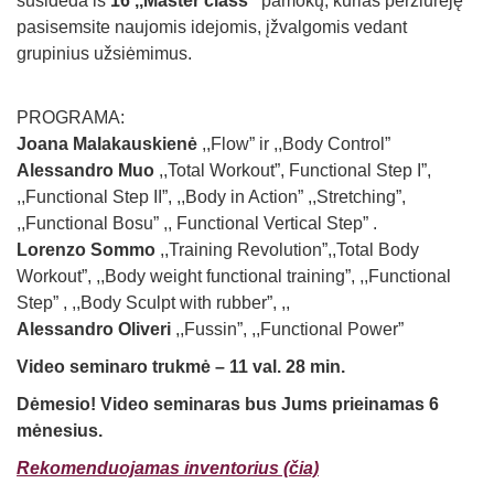
susideda iš
16 ,,Master class”
pamokų, kurias peržiūrėję
pasisemsite naujomis idejomis, įžvalgomis vedant
grupinius užsiėmimus.
PROGRAMA:
Joana Malakauskienė
,,Flow” ir ,,Body Control”
Alessandro Muo
,,Total Workout”, Functional Step I”,
,,Functional Step II”, ,,Body in Action” ,,Stretching”,
,,Functional Bosu” ,, Functional Vertical Step” .
Lorenzo Sommo
,,Training Revolution”,,Total Body
Workout”, ,,Body weight functional training”, ,,Functional
Step” , ,,Body Sculpt with rubber”, ,,
Alessandro Oliveri
,,Fussin”, ,,Functional Power”
Video seminaro trukmė
– 11
val. 28 min.
Dėmesio! Video seminaras bus Jums prieinamas 6
mėnesius.
Rekomenduojamas inventorius (čia)