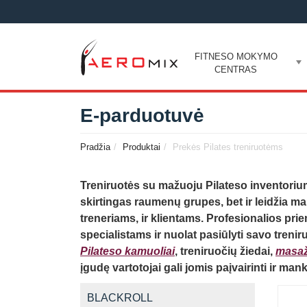
FITNESO MOKYMO
CENTRAS
E-parduotuvė
Pradžia
Produktai
Prekės Pilates treniruotėms
Treniruotės su mažuoju Pilateso inventoriu
skirtingas raumenų grupes, bet ir leidžia ma
treneriams, ir klientams. Profesionalios pr
specialistams ir nuolat pasiūlyti savo treni
Pilateso kamuoliai
, treniruočių žiedai,
masaži
įgudę vartotojai gali jomis paįvairinti ir m
BLACKROLL