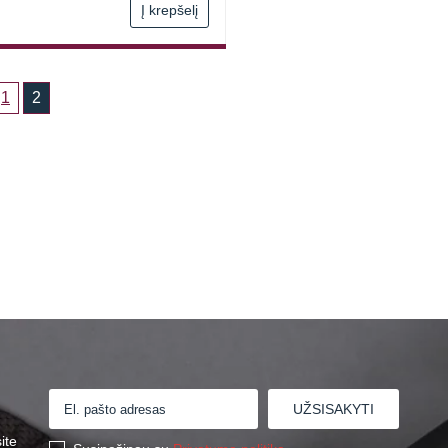
Į krepšelį
1
2
ite