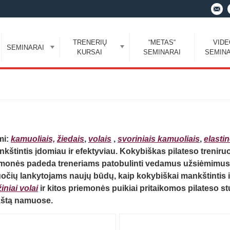
TRENERIŲ
“METAS“
VID
SEMINARAI
KURSAI
SEMINARAI
SEMINA
mi:
kamuoliais,
žiedais
,
volais
,
svoriniais kamuoliais
,
elasti
nkštintis įdomiau ir efektyviau.
Kokybiškas pilateso treniruoč
iemonės padeda treneriams patobulinti vedamus užsiėmimus, 
ruočių lankytojams naujų būdų, kaip kokybiškai mankštintis ir
niai volai
ir kitos priemonės puikiai pritaikomos pilateso s
ankštą namuose.