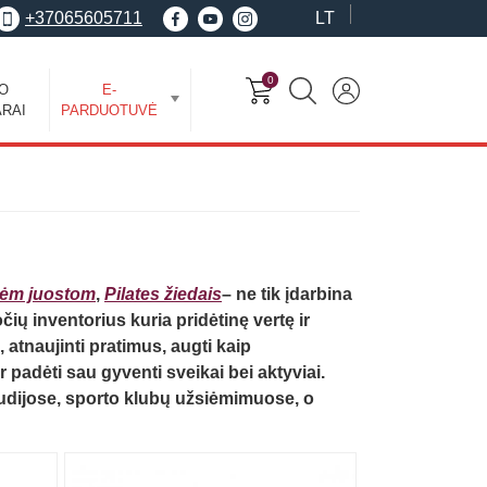
+37065605711
LT
0
EO
E-
RAI
PARDUOTUVĖ
nėm juostom
,
Pilates žiedais
– ne tik įdarbina
ių inventorius kuria pridėtinę vertę ir
atnaujinti pratimus, augti kaip
 padėti sau gyventi sveikai bei aktyviai.
tudijose, sporto klubų užsiėmimuose, o