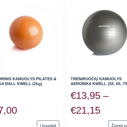
RINIS KAMUOLYS PILATES &
TRENIRUOČIŲ KAMUOLYS
A BALL KWELL (2kg)
AEROBIKA KWELL (55, 65, 75
€
13,95
–
Price
7,00
€
21,15
range
Į krepšelį
Žiūrėti 