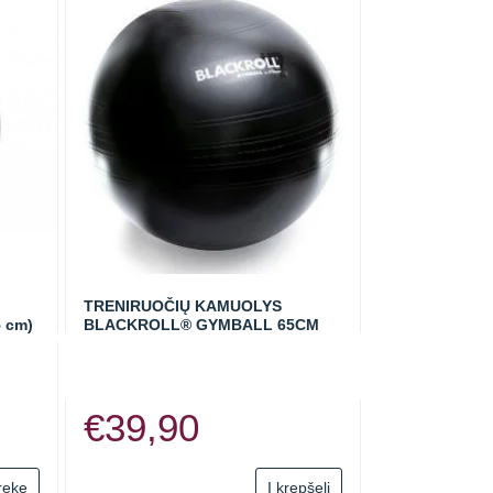
TRENIRUOČIŲ KAMUOLYS
 cm)
BLACKROLL® GYMBALL 65CM
€
39,90
:
This
prekę
Į krepšelį