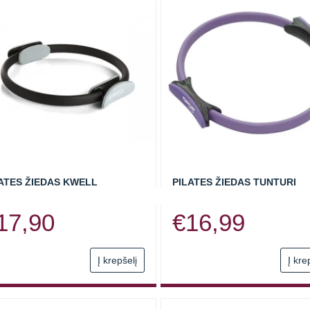
ATES ŽIEDAS KWELL
PILATES ŽIEDAS TUNTURI
17,90
€
16,99
Į krepšelį
Į kre