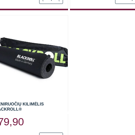
€13,9
throu
€21,1
NIRUOČIŲ KILIMĖLIS
ACKROLL®
79,90