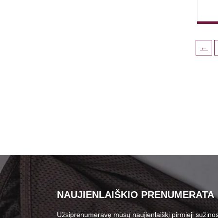
←
NAUJIENLAIŠKIO PRENUMERATA
Užsiprenumeravę mūsų naujienlaiškį pirmieji sužinos