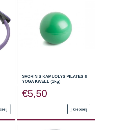
SVORINIS KAMUOLYS PILATES &
YOGA KWELL (1kg)
€
5,50
pšelį
Į krepšelį