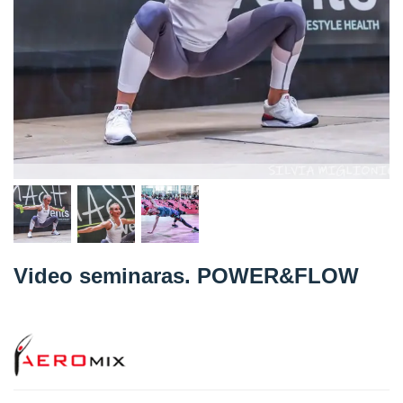
Straipsniai
Sėkmės istorijos
Atsiliepimai
Kontaktai
Video seminaras. POWER&FLOW