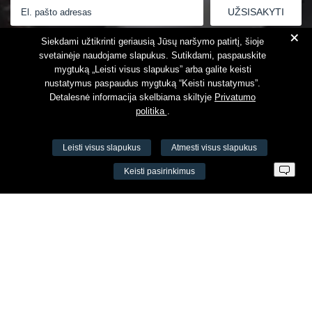
+
Susipažinau su
Privatumo politika
Siekdami užtikrinti geriausią Jūsų naršymo patirtį, šioje
svetainėje naudojame slapukus. Sutikdami, paspauskite
mygtuką „Leisti visus slapukus” arba galite keisti
nustatymus paspaudus mygtuką “Keisti nustatymus”.
Detalesnė informacija skelbiama skiltyje
Privatumo
politika
.
Leisti visus slapukus
Atmesti visus slapukus
VŠĮ Fitneso mokymo centras AEROMIX
Keisti pasirinkimus
Įm. k. 300034190
LT98 7300 0100 8525 8188
Swedbankas, banko kodas 73000
Kontaktai
Šv. Stepono g. 27C, Vilnius, Lietuva
+37065605711