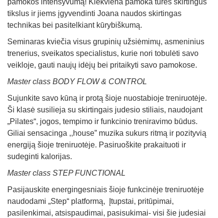
pamokos intensyvumą! Kiekviena pamoka turės skirtingus
tikslus ir jiems įgyvendinti Joana naudos skirtingas
technikas bei pasitelkiant kūrybiškumą.
Seminaras kviečia visus grupinių užsiėmimų, asmeninius
trenerius, sveikatos specialistus, kurie nori tobulėti savo
veikloje, gauti naujų idėjų bei pritaikyti savo pamokose.
Master class
BODY FLOW & CONTROL
Sujunkite savo kūną ir protą šioje nuostabioje treniruotėje.
Ši klasė susilieja su skirtingais judesio stiliais, naudojant
„Pilates“, jogos, tempimo ir funkcinio treniravimo būdus.
Giliai sensacinga ,,house” muzika sukurs ritmą ir pozityvią
energiją šioje treniruotėje. Pasiruoškite prakaituoti ir
sudeginti kalorijas.
Master class
STEP FUNCTIONAL
Pasijauskite energingesniais šioje funkcinėje treniruotėje
naudodami „Step“ platformą, Įtupstai, pritūpimai,
pasilenkimai, atsispaudimai, pasisukimai- visi šie judesiai