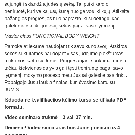
sujungti į sklandžią judesių seką. Tai puiki kardio
treniruotė, kuri veiks jūsų kūną nuo galvos iki kojų. Atliksite
pažangias progresijas nuo paprasto iki sudėtingo, kad
galėtumėte atlikti judesių sekas pagal savo lygmenį.
Master class
FUNCTIONAL BODY WEIGHT
Pamoka atliekama naudojant tik savo kūno svorį. Atskiros
sekos sukuriamos naudojant visas judėjimo plokštumas,
mokomos kartu su Jumis. Progresuojant sunkumai didėja,
tačiau kiekvienas dalyvis gali tęsti treniruotę pagal savo
lygmenį, mokymo proceso metu Jūs tai galėsite pasirinkti.
Pabaigoje Jūsų laukia finalas, kurį švęsime kartu su
JUMIS.
Išduodame kvalifikacijos kėlimo kursų sertifikatą PDF
formatu.
Video seminaro trukmė – 3 val. 37 min.
Dėmesio! Video seminaras bus Jums prieinamas 4
mėnesius.