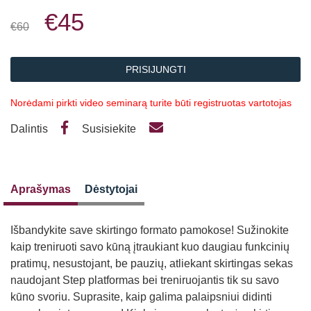
€45
€60
PRISIJUNGTI
Norėdami pirkti video seminarą turite būti registruotas vartotojas
Dalintis
Susisiekite
Aprašymas
Dėstytojai
Išbandykite save skirtingo formato pamokose! Sužinokite
kaip treniruoti savo kūną įtraukiant kuo daugiau funkcinių
pratimų, nesustojant, be pauzių, atliekant skirtingas sekas
naudojant Step platformas bei treniruojantis tik su savo
kūno svoriu. Suprasite, kaip galima palaipsniui didinti