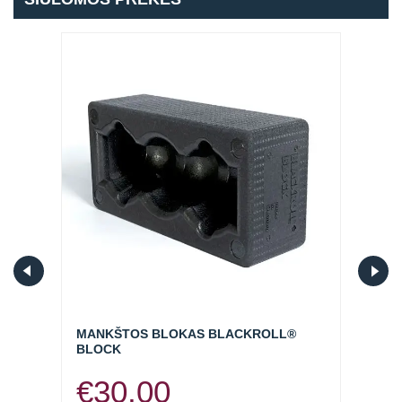
Atsiminti mane
MANKŠTOS BLOKAS BLACKROLL®
KAMU
BLOCK
€
30,00
€
5