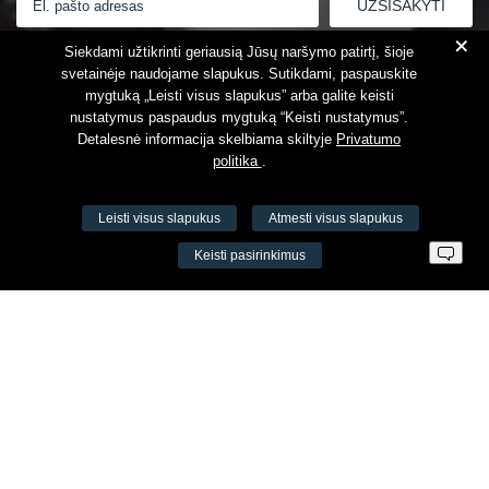
+
Susipažinau su
Privatumo politika
Siekdami užtikrinti geriausią Jūsų naršymo patirtį, šioje
svetainėje naudojame slapukus. Sutikdami, paspauskite
mygtuką „Leisti visus slapukus” arba galite keisti
nustatymus paspaudus mygtuką “Keisti nustatymus”.
Detalesnė informacija skelbiama skiltyje
Privatumo
politika
.
Leisti visus slapukus
Atmesti visus slapukus
VŠĮ Fitneso mokymo centras AEROMIX
Keisti pasirinkimus
Įm. k. 300034190
LT98 7300 0100 8525 8188
Swedbankas, banko kodas 73000
Kontaktai
Šv. Stepono g. 27C, Vilnius, Lietuva
+37065605711