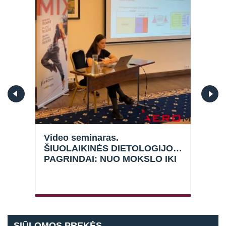
Video seminaras.
Vid
ŠIUOLAIKINĖS DIETOLOGIJOS
SIS
UI
PAGRINDAI: NUO MOKSLO IKI
ĮTA
PRAKTIKOS
KĄ 
TRE
Prisijungti
SIŪLOMOS PREKĖS