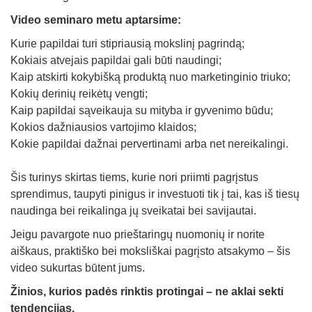
Video seminaro metu aptarsime:
Kurie papildai turi stipriausią mokslinį pagrindą;
Kokiais atvejais papildai gali būti naudingi;
Kaip atskirti kokybišką produktą nuo marketinginio triuko;
Kokių derinių reikėtų vengti;
Kaip papildai sąveikauja su mityba ir gyvenimo būdu;
Kokios dažniausios vartojimo klaidos;
Kokie papildai dažnai pervertinami arba net nereikalingi.
Šis turinys skirtas tiems, kurie nori priimti pagrįstus
sprendimus, taupyti pinigus ir investuoti tik į tai, kas iš tiesų
naudinga bei reikalinga jų sveikatai bei savijautai.
Jeigu pavargote nuo prieštaringų nuomonių ir norite
aiškaus, praktiško bei moksliškai pagrįsto atsakymo – šis
video sukurtas būtent jums.
Žinios, kurios padės rinktis protingai – ne aklai sekti
tendencijas.