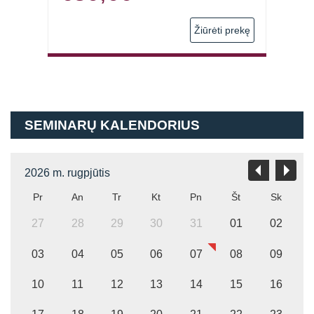
 prekę
Žiūrėti prekę
SEMINARŲ KALENDORIUS
2026 m. rugpjūtis
Pr
An
Tr
Kt
Pn
Št
Sk
27
28
29
30
31
01
02
03
04
05
06
07
08
09
10
11
12
13
14
15
16