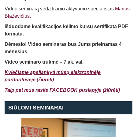
Video seminarą veda fizinio aktyvumo specialistas
Marius
Blaževičius.
Išduodame kvalifikacijos kėlimo kursų sertifikatą PDF
formatu.
Dėmesio! Video seminaras bus Jums prieinamas 4
mėnesius.
Video seminaro trukmė – 7 ak. val.
Kviečiame apsilankyti mūsų elektroninėje
parduotuvėje (ž
iūrėti)
Taip pat mus rasite FACEBOOK puslapyje (žiūrėti)
SIŪLOMI SEMINARAI