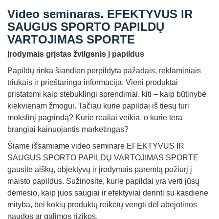
Video seminaras. EFEKTYVUS IR
SAUGUS SPORTO PAPILDŲ
VARTOJIMAS SPORTE
Įrodymais grįstas žvilgsnis į papildus
Papildų rinka šiandien perpildyta pažadais, reklaminiais
triukais ir prieštaringa informacija. Vieni produktai
pristatomi kaip stebuklingi sprendimai, kiti – kaip būtinybė
kiekvienam žmogui. Tačiau kurie papildai iš tiesų turi
mokslinį pagrindą? Kurie realiai veikia, o kurie tėra
brangiai kainuojantis marketingas?
Šiame išsamiame video seminare EFEKTYVUS IR
SAUGUS SPORTO PAPILDŲ VARTOJIMAS SPORTE
gausite aiškų, objektyvų ir įrodymais paremtą požiūrį į
maisto papildus. Sužinosite, kurie papildai yra verti jūsų
dėmesio, kaip juos saugiai ir efektyviai derinti su kasdiene
mityba, bei kokių produktų reikėtų vengti dėl abejotinos
naudos ar galimos rizikos.