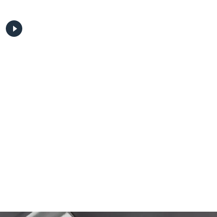
Video seminaras.
Video seminaras.
Dietologija ir sveikata
Apatinės galūnės:
traumų prevencijos
strategija.