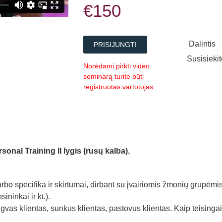
€150
Dalintis
PRISIJUNGTI
Susisieki
Norėdami pirkti video
seminarą turite būti
registruotas vartotojas
nal Training II lygis (rusų kalba).
arbo specifika ir skirtumai, dirbant su įvairiomis žmonių grupėmi
ininkai ir kt.).
ngvas klientas, sunkus klientas, pastovus klientas. Kaip teisingai