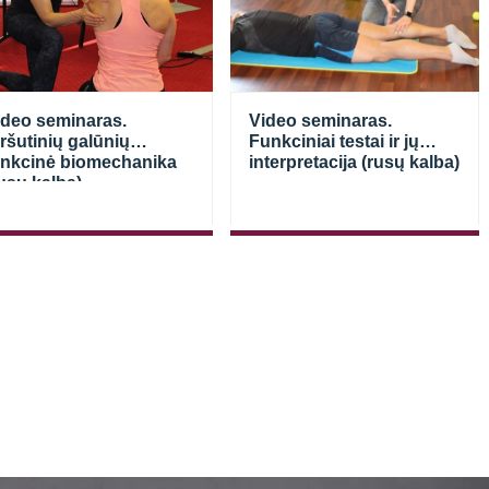
ideo seminaras.
Video seminaras.
ršutinių galūnių
Funkciniai testai ir jų
unkcinė biomechanika
interpretacija (rusų kalba)
usų kalba).