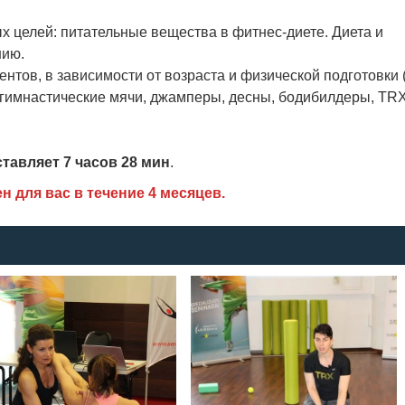
х целей: питательные вещества в фитнес-диете. Диета и
нию.
нтов, в зависимости от возраста и физической подготовки 
 гимнастические мячи, джамперы, десны, бодибилдеры, TRX
тавляет 7 часов 28 мин
.
 для вас в течение 4 месяцев.