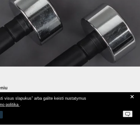
niu
+
ti visus slapukus” arba galite keisti nustatymus
ie Aeromix
mo politika
.
ntaktai
 parduotuvės taisyklės
vatumo politika