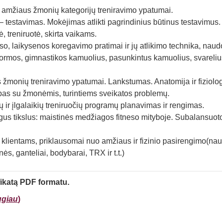
ngo amžiaus žmonių kategorijų treniravimo ypatumai.
 – testavimas. Mokėjimas atlikti pagrindinius būtinus testavimus
ė, treniruotė, skirta vaikams.
so, laikysenos koregavimo pratimai ir jų atlikimo technika, naud
atformos, gimnastikos kamuolius, pasunkintus kamuolius, svarelius
s žmonių treniravimo ypatumai. Lankstumas. Anatomija ir fiziolog
bas su žmonėmis, turintiems sveikatos problemų.
 ir įlgalaikių treniruočių programų planavimas ir rengimas.
tingus tikslus: maistinės medžiagos fitneso mityboje. Subalansuot
klientams, priklausomai nuo amžiaus ir fizinio pasirengimo(na
ės, ganteliai, bodybarai, TRX ir t.t.)
fikatą PDF formatu.
ugiau
)