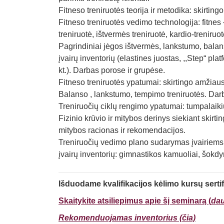
Fitneso treniruotės teorija ir metodika: skirti
Fitneso treniruotės vedimo technologija: fitnes
treniruotė, ištvermės treniruotė, kardio-treniruot
Pagrindiniai jėgos ištvermės, lankstumo, balan
įvairų inventorių (elastines juostas, ,,Step“ pl
kt.). Darbas porose ir grupėse.
Fitneso treniruotės ypatumai: skirtingo amžiau
Balanso , lankstumo, tempimo treniruotės. Dar
Treniruočių ciklų rengimo ypatumai: tumpalaikių
Fizinio krūvio ir mitybos derinys siekiant skir
mitybos racionas ir rekomendacijos.
Treniruočių vedimo plano sudarymas įvairiems 
įvairų inventorių: gimnastikos kamuoliai, šokdyn
Išduodame kvalifikacijos kėlimo kursų serti
Skaitykite atsiliepimus apie šį seminarą (
da
Rekomenduojamas inventorius (čia)