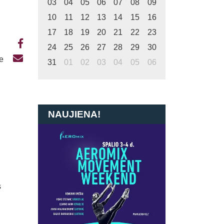
03
04
05
06
07
08
09
10
11
12
13
14
15
16
17
18
19
20
21
22
23
24
25
26
27
28
29
30
te
31
01
02
03
04
05
06
NAUJIENA!
s