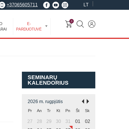
+37065605711
LT
0
EO
E-
RAI
PARDUOTUVĖ
SEMINARŲ
KALENDORIUS
2026 m. rugpjūtis
Pr
An
Tr
Kt
Pn
Št
Sk
27
28
29
30
31
01
02