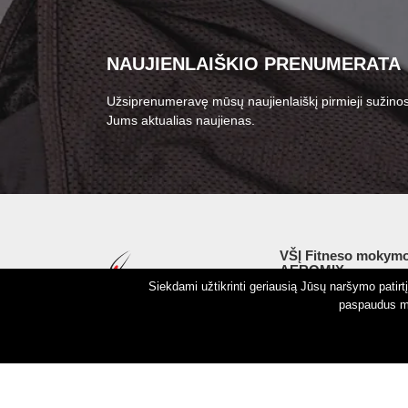
NAUJIENLAIŠKIO PRENUMERATA
Užsiprenumeravę mūsų naujienlaiškį pirmieji sužinos
Jums aktualias naujienas.
VŠĮ Fitneso mokymo
AEROMIX
Siekdami užtikrinti geriausią Jūsų naršymo patir
Įm. k. 300034190
paspaudus my
LT98 7300 0100 8525
Swedbankas, banko k