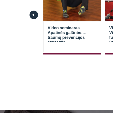
seminaras.
Video seminaras.
V
gija ir sveikata
Apatinės galūnės:
Vi
traumų prevencijos
f
strategija.
(r