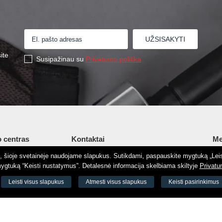
ite
Susipažinau su
Privatumo politika
 centras
Kontaktai
Me
tį, šioje svetainėje naudojame slapukus. Sutikdami, paspauskite mygtuką „Leis
Šv. Stepono g. 27C, Vilnius, Lietuva
Ap
gtuką “Keisti nustatymus”. Detalesnė informacija skelbiama skiltyje
Privatu
+37065605711
Ko
 8188
Leisti visus slapukus
Atmesti visus slapukus
Keisti pasirinkimus
+37060779864
El.
odas 73000
info@aeromix.lt
Pri