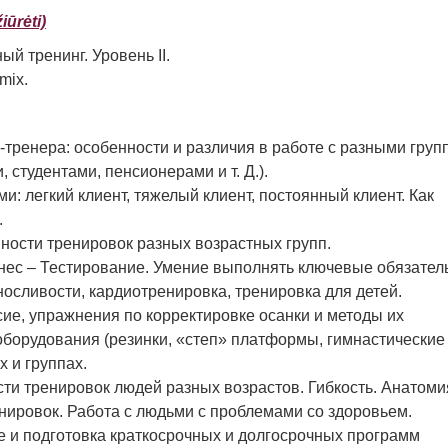
ūrėti)
 тренинг. Уровень II.
mix.
тренера: особенности и различия в работе с разными груп
студентами, пенсионерами и т. Д.).
и: легкий клиент, тяжелый клиент, постоянный клиент. Как
.
Prisijungti
ности тренировок разных возрастных групп.
тнес – Тестирование. Умение выполнять ключевые обязате
осливости, кардиотренировка, тренировка для детей.
сие, упражнения по корректировке осанки и методы их
борудования (резинки, «степ» платформы, гимнастические
х и группах.
ти тренировок людей разных возрастов. Гибкость. Анатоми
Atsiminti mane
енировок. Работа с людьми с проблемами со здоровьем.
 и подготовка краткосрочных и долгосрочных программ