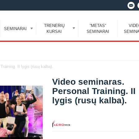
TRENERIŲ
“METAS“
VID
SEMINARAI
KURSAI
SEMINARAI
SEMINA
raining. II lygis (rusų kalba).
Video seminaras.
Personal Training. II
lygis (rusų kalba).