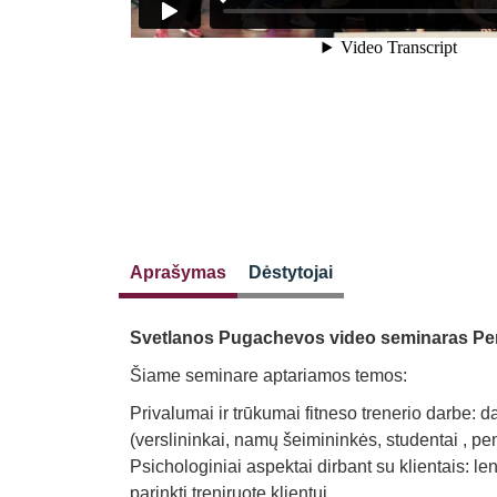
Aprašymas
Dėstytojai
Svetlanos Pugachevos video seminaras Perso
Šiame seminare aptariamos temos:
Privalumai ir trūkumai fitneso trenerio darbe: d
(verslininkai, namų šeimininkės, studentai , pens
Psichologiniai aspektai dirbant su klientais: le
parinkti treniruotę klientui.