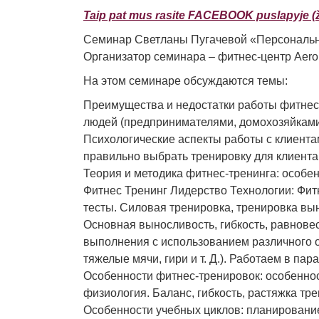
Taip pat mus rasite FACEBOOK puslapyje (ži
Семинар Светланы Пугачевой «Персональный
Организатор семинара – фитнес-центр Aero
На этом семинаре обсуждаются темы:
Преимущества и недостатки работы фитнес-
людей (предпринимателями, домохозяйками, 
Психологические аспекты работы с клиентам
правильно выбрать тренировку для клиента
Теория и методика фитнес-тренинга: особен
Фитнес Тренинг Лидерство Технологии: Фи
тесты. Силовая тренировка, тренировка вын
Основная выносливость, гибкость, равнове
выполнения с использованием различного о
тяжелые мячи, гири и т. Д.). Работаем в пара
Особенности фитнес-тренировок: особеннос
физиология. Баланс, гибкость, растяжка тр
Особенности учебных циклов: планирование