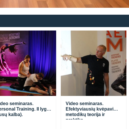
ideo seminaras.
Video seminaras.
rsonal Training. II lygis
Efektyviausių kvėpavimo
usų kalba).
metodikų teorija ir
praktika