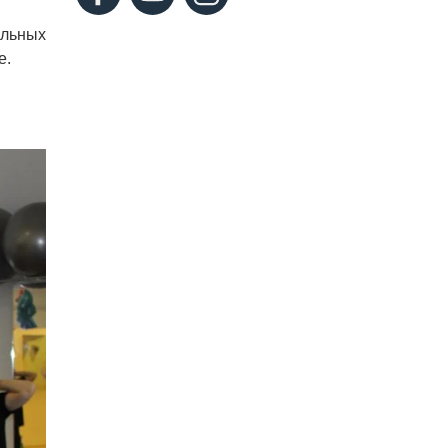
альных
е.