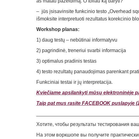
aš matau pažeidimą. O toliau ką daryti?“
– jūs įsisavinsite funkcinio testo „Overhead sq
išmoksite interpretuoti rezultatus korekcinio b
Workshop planas:
1) daug testų – nebūtinai informatyvu
2) pagrindinė, treneriui svarbi informacija
3) optimalus pradinis testas
4) testo rezultatų panaudojimas parenkant pra
Funkciniai testai ir jų interpretacija.
Kviečiame apsilankyti mūsų elektroninėje p
Taip pat mus rasite FACEBOOK puslapyje (ži
____________________________________
Хотите, чтобы результаты тестирования в
На этом воркшопе вы получите практически