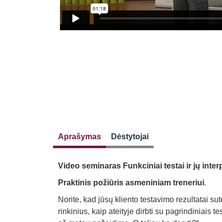
Aprašymas
Dėstytojai
Video seminaras Funkciniai testai ir jų inter
Praktinis požiūris asmeniniam treneriui
.
Norite, kad jūsų kliento testavimo rezultatai s
rinkinius, kaip ateityje dirbti su pagrindiniais t