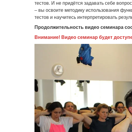
тестов. И не придётся задавать себе вопро
– вы освоите методику использования функ
тестов и научитесь интерпретировать резул
Продолжительность видео семинара сост
Внимание! Видео семинар будет доступен