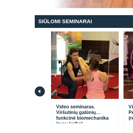
SIŪLOMI SEMINARAI
seminaras.
Video seminaras.
V
viausių kvėpavimo
Viršutinių galūnių
Pe
ų teorija ir
funkcinė biomechanika
(r
a
(rusų kalba).