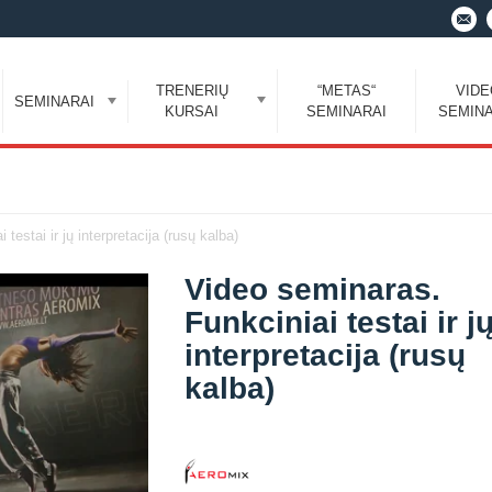
TRENERIŲ
“METAS“
VID
SEMINARAI
KURSAI
SEMINARAI
SEMINA
testai ir jų interpretacija (rusų kalba)
Video seminaras.
Funkciniai testai ir j
interpretacija (rusų
kalba)