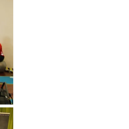
Pamiršote slaptažodį
Jungiatės pirmą kartą?
Registruotis