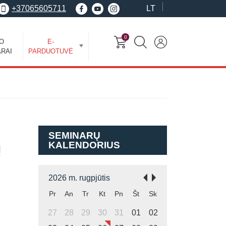
+37065605711
LT
0
EO
E-
RAI
PARDUOTUVĖ
SEMINARŲ
KALENDORIUS
ų
2026 m. rugpjūtis
Pr
An
Tr
Kt
Pn
Št
Sk
27
28
29
30
31
01
02