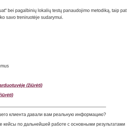
uat“ bei pagalbinių lokalių testų panaudojimo metodiką, taip pat
loko savo treniruotėje sudarymui.
timus
arduotuvėje (ž
iūrėti)
ūrėti)
__________________________________________
ашего клиента давали вам реальную информацию?
е кейсы по дальнейшей работе с основными результатами