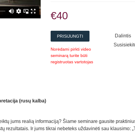
€40
Dalintis
PRISIJUNGTI
Susisieki
Norėdami pirkti video
seminarą turite būti
registruotas vartotojas
pretacija (rusų kalba)
uteiktų jums realią informaciją? Šiame seminare gausite praktiniu
estų rezultatais. Ir jums tikrai nebeteks uždavinėti sau klausimo: „