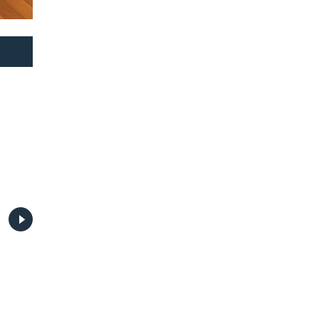
Video seminaras.
Video seminaras.
Viršutinių galūnių
Personal Training. II lyg
funkcinė biomechanika
(rusų kalba).
(rusų kalba).