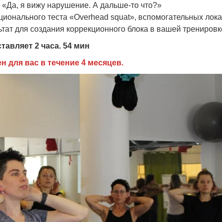
с «Да, я вижу нарушение. А дальше-то что?»
ционального теста «Overhead squat», вспомогательных лок
ьтат для создания коррекционного блока в вашей тренировк
авляет 2 часа. 54 мин
 для вас в течение 4 месяцев.