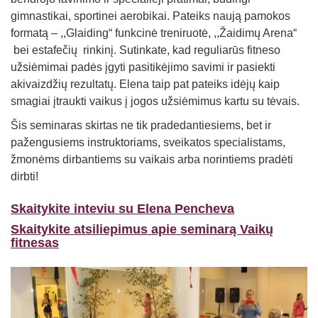
gimnastikai, sportinei aerobikai. Pateiks naują pamokos
formatą – ,,Glaiding“ funkcinė treniruotė, ,,Žaidimų Arena“
bei estafečių rinkinį. Sutinkate, kad reguliarūs fitneso
užsiėmimai padės įgyti pasitikėjimo savimi ir pasiekti
akivaizdžių rezultatų. Elena taip pat pateiks idėjų kaip
smagiai įtraukti vaikus į jogos užsiėmimus kartu su tėvais.
Šis seminaras skirtas ne tik pradedantiesiems, bet ir
pažengusiems instruktoriams, sveikatos specialistams,
žmonėms dirbantiems su vaikais arba norintiems pradėti
dirbti!
Skaitykite inteviu su Elena Pencheva
Skaitykite atsiliepimus apie seminarą Vaikų
fitnesas