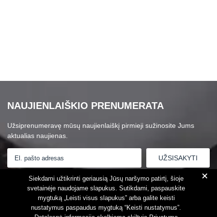
NAUJIENLAIŠKIO PRENUMERATA
Užsiprenumeravę mūsų naujienlaiškį pirmieji sužinosite Jums
aktualias naujienas.
+
Susipažinau su
Privatumo politika
Siekdami užtikrinti geriausią Jūsų naršymo patirtį, šioje
svetainėje naudojame slapukus. Sutikdami, paspauskite
mygtuką „Leisti visus slapukus” arba galite keisti
nustatymus paspaudus mygtuką “Keisti nustatymus”.