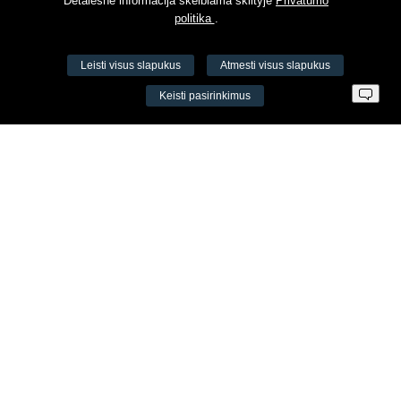
Detalesnė informacija skelbiama skiltyje
Privatumo
politika
.
Leisti visus slapukus
Atmesti visus slapukus
VŠĮ Fitneso mokymo centras AEROMIX
Keisti pasirinkimus
Įm. k. 300034190
LT98 7300 0100 8525 8188
Swedbankas, banko kodas 73000
Kontaktai
Šv. Stepono g. 27C, Vilnius, Lietuva
+37065605711
+37060779864
info@aeromix.lt