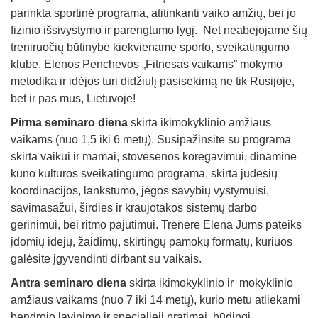
parinkta sportinė programa, atitinkanti vaiko amžių, bei jo
fizinio išsivystymo ir parengtumo lygį. Net neabejojame šių
treniruočių būtinybe kiekviename sporto, sveikatingumo
klube. Elenos Penchevos „Fitnesas vaikams” mokymo
metodika ir idėjos turi didžiulį pasisekimą ne tik Rusijoje,
bet ir pas mus, Lietuvoje!
Pirma seminaro diena
skirta ikimokyklinio amžiaus
vaikams (nuo 1,5 iki 6 metų). Susipažinsite su programa
skirta vaikui ir mamai, stovėsenos koregavimui, dinamine
kūno kultūros sveikatingumo programa, skirta judesių
koordinacijos, lankstumo, jėgos savybių vystymuisi,
savimasažui, širdies ir kraujotakos sistemų darbo
gerinimui, bei ritmo pajutimui. Trenerė Elena Jums pateiks
įdomių idėjų, žaidimų, skirtingų pamokų formatų, kuriuos
galėsite įgyvendinti dirbant su vaikais.
Antra seminaro diena
skirta ikimokyklinio ir mokyklinio
amžiaus vaikams (nuo 7 iki 14 metų), kurio metu atliekami
bendrojo lavinimo ir specialieji pratimai, būdingi