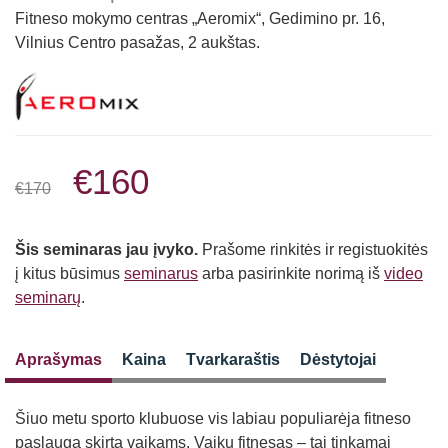
Fitneso mokymo centras „Aeromix“, Gedimino pr. 16,
Vilnius Centro pasažas, 2 aukštas.
€160
€170
Šis seminaras jau įvyko.
Prašome rinkitės ir registuokitės
į kitus būsimus
seminarus
arba pasirinkite norimą iš
video
seminarų
.
Aprašymas
Kaina
Tvarkaraštis
Dėstytojai
Šiuo metu sporto klubuose vis labiau populiarėja fitneso
paslauga skirta vaikams. Vaikų fitnesas – tai tinkamai