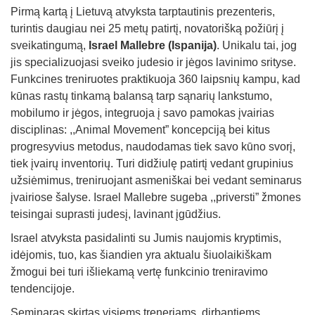
Pirmą kartą į Lietuvą atvyksta tarptautinis prezenteris,
turintis daugiau nei 25 metų patirtį, novatorišką požiūrį į
sveikatingumą,
Israel Mallebre (Ispanija)
. Unikalu tai, jog
jis specializuojasi sveiko judesio ir jėgos lavinimo srityse.
Funkcines treniruotes praktikuoja 360 laipsnių kampu, kad
kūnas rastų tinkamą balansą tarp sąnarių lankstumo,
mobilumo ir jėgos, integruoja į savo pamokas įvairias
disciplinas: ,,Animal Movement” koncepciją bei kitus
progresyvius metodus, naudodamas tiek savo kūno svorį,
tiek įvairų inventorių. Turi didžiulę patirtį vedant grupinius
užsiėmimus, treniruojant asmeniškai bei vedant seminarus
įvairiose šalyse. Israel Mallebre sugeba ,,priversti” žmones
teisingai suprasti judesį, lavinant įgūdžius.
Israel atvyksta pasidalinti su Jumis naujomis kryptimis,
idėjomis, tuo, kas šiandien yra aktualu šiuolaikiškam
žmogui bei turi išliekamą vertę funkcinio treniravimo
tendencijoje.
Seminaras skirtas visiems treneriams, dirbantiems