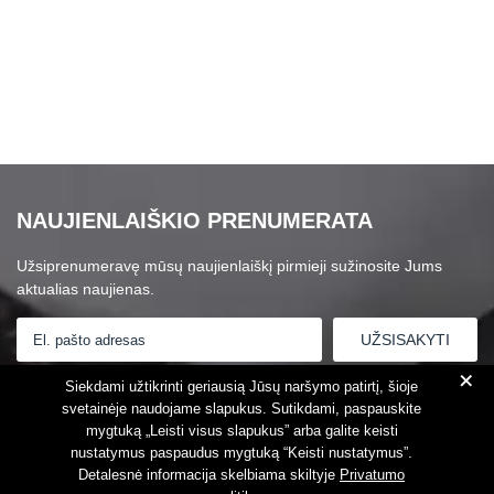
NAUJIENLAIŠKIO PRENUMERATA
Užsiprenumeravę mūsų naujienlaiškį pirmieji sužinosite Jums
aktualias naujienas.
+
Susipažinau su
Privatumo politika
Siekdami užtikrinti geriausią Jūsų naršymo patirtį, šioje
svetainėje naudojame slapukus. Sutikdami, paspauskite
mygtuką „Leisti visus slapukus” arba galite keisti
nustatymus paspaudus mygtuką “Keisti nustatymus”.
Detalesnė informacija skelbiama skiltyje
Privatumo