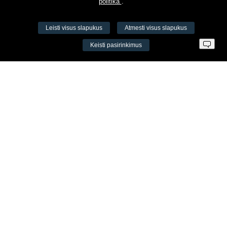
politika
.
Leisti visus slapukus
Atmesti visus slapukus
VŠĮ Fitneso mokymo centras AEROMIX
Keisti pasirinkimus
Įm. k. 300034190
LT98 7300 0100 8525 8188
Swedbankas, banko kodas 73000
Kontaktai
Šv. Stepono g. 27C, Vilnius, Lietuva
+37065605711
+37060779864
info@aeromix.lt
Meniu