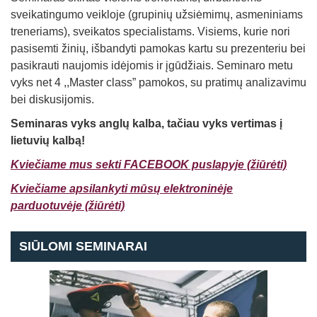
sveikatingumo veikloje (grupinių užsiėmimų, asmeniniams
treneriams), sveikatos specialistams. Visiems, kurie nori
pasisemti žinių, išbandyti pamokas kartu su prezenteriu bei
pasikrauti naujomis idėjomis ir įgūdžiais. Seminaro metu
vyks net 4 ,,Master class” pamokos, su pratimų analizavimu
bei diskusijomis.
Seminaras vyks anglų kalba, tačiau vyks vertimas į
lietuvių kalbą!
Kviečiame mus sekti FACEBOOK puslapyje (žiūrėti)
Kviečiame apsilanky
ti mūsų elektroninėje
parduotuvėje (žiūrėti)
SIŪLOMI SEMINARAI