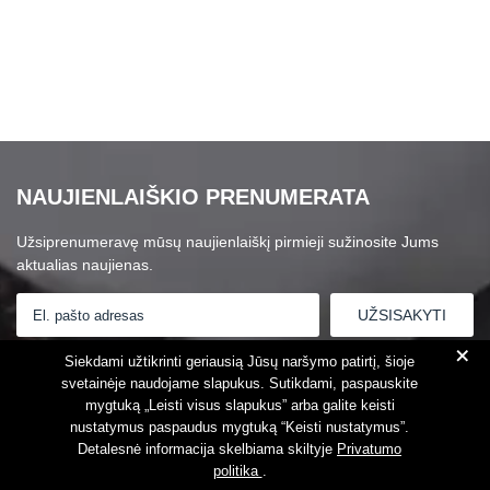
NAUJIENLAIŠKIO PRENUMERATA
Užsiprenumeravę mūsų naujienlaiškį pirmieji sužinosite Jums
aktualias naujienas.
+
Susipažinau su
Privatumo politika
Siekdami užtikrinti geriausią Jūsų naršymo patirtį, šioje
svetainėje naudojame slapukus. Sutikdami, paspauskite
mygtuką „Leisti visus slapukus” arba galite keisti
nustatymus paspaudus mygtuką “Keisti nustatymus”.
Detalesnė informacija skelbiama skiltyje
Privatumo
politika
.