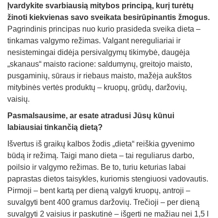
Įvardykite svarbiausią mitybos principą, kurį turėtų
žinoti kiekvienas savo sveikata besirūpinantis žmogus.
Pagrindinis principas nuo kurio prasideda sveika dieta –
tinkamas valgymo režimas. Valgant nereguliariai ir
nesistemingai didėja persivalgymų tikimybė, daugėja
„skanaus“ maisto racione: saldumynų, greitojo maisto,
pusgaminių, sūraus ir riebaus maisto, mažėja aukštos
mitybinės vertės produktų – kruopų, grūdų, daržovių,
vaisių.
Pasmalsausime, ar esate atradusi Jūsų kūnui
labiausiai tinkančią dietą?
Išvertus iš graikų kalbos žodis „dieta“ reiškia gyvenimo
būdą ir režimą. Taigi mano dieta – tai reguliarus darbo,
poilsio ir valgymo režimas. Be to, turiu keturias labai
paprastas dietos taisykles, kuriomis stengiuosi vadovautis.
Pirmoji – bent kartą per dieną valgyti kruopų, antroji –
suvalgyti bent 400 gramus daržovių. Trečioji – per dieną
suvalgyti 2 vaisius ir paskutinė – išgerti ne mažiau nei 1,5 l