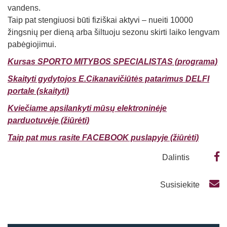
vandens.
Taip pat stengiuosi būti fiziškai aktyvi – nueiti 10000
žingsnių per dieną arba šiltuoju sezonu skirti laiko lengvam
pabėgiojimui.
Kursas SPORTO MITYBOS SPECIALISTAS (programa)
Skaityti gydytojos E.Cikanavičiūtės patarimus DELFI
portale (skaityti)
Kviečiame apsilankyti mūsų elektroninėje
parduotuvėje (žiūrėti)
Taip pat mus rasite FACEBOOK puslapyje (žiūrėti)
Dalintis
Susisiekite