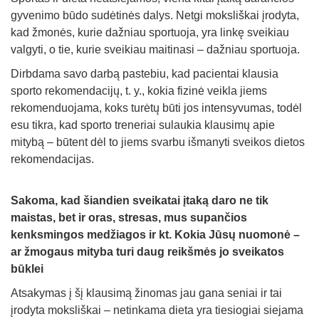
gyvenimo būdo sudėtinės dalys. Netgi moksliškai įrodyta,
kad žmonės, kurie dažniau sportuoja, yra linkę sveikiau
valgyti, o tie, kurie sveikiau maitinasi – dažniau sportuoja.
Dirbdama savo darbą pastebiu, kad pacientai klausia
sporto rekomendacijų, t. y., kokia fizinė veikla jiems
rekomenduojama, koks turėtų būti jos intensyvumas, todėl
esu tikra, kad sporto treneriai sulaukia klausimų apie
mitybą – būtent dėl to jiems svarbu išmanyti sveikos dietos
rekomendacijas.
Sakoma, kad šiandien sveikatai įtaką daro ne tik
maistas, bet ir oras, stresas, mus supančios
kenksmingos medžiagos ir kt. Kokia Jūsų nuomonė –
ar žmogaus mityba turi daug reikšmės jo sveikatos
būklei
Atsakymas į šį klausimą žinomas jau gana seniai ir tai
įrodyta moksliškai – netinkama dieta yra tiesiogiai siejama