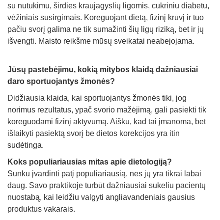
su nutukimu, širdies kraujagyslių ligomis, cukriniu diabetu,
vėžiniais susirgimais. Koreguojant dietą, fizinį krūvį ir tuo
pačiu svorį galima ne tik sumažinti šių ligų riziką, bet ir jų
išvengti. Maisto reikšme mūsų sveikatai neabejojama.
Jūsų pastebėjimu, kokią mitybos klaidą dažniausiai
daro sportuojantys žmonės?
Didžiausia klaida, kai sportuojantys žmonės tiki, jog
norimus rezultatus, ypač svorio mažėjimą, gali pasiekti tik
koreguodami fizinį aktyvumą. Aišku, kad tai įmanoma, bet
išlaikyti pasiektą svorį be dietos korekcijos yra itin
sudėtinga.
Koks populiariausias mitas apie dietologiją?
Sunku įvardinti patį populiariausią, nes jų yra tikrai labai
daug. Savo praktikoje turbūt dažniausiai sukeliu pacientų
nuostabą, kai leidžiu valgyti angliavandeniais gausius
produktus vakarais.