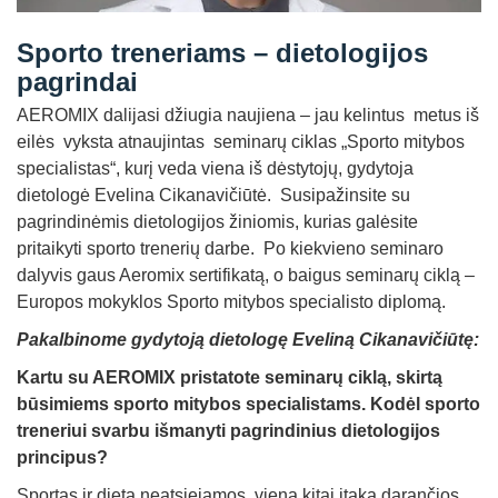
Straipsniai
Sporto treneriams – dietologijos
Sėkmės istorijos
pagrindai
Atsiliepimai
AEROMIX dalijasi džiugia naujiena – jau kelintus metus iš
eilės vyksta atnaujintas seminarų ciklas „Sporto mitybos
Kontaktai
specialistas“, kurį veda viena iš dėstytojų, gydytoja
dietologė Evelina Cikanavičiūtė. Susipažinsite su
pagrindinėmis dietologijos žiniomis, kurias galėsite
pritaikyti sporto trenerių darbe. Po kiekvieno seminaro
dalyvis gaus Aeromix sertifikatą, o baigus seminarų ciklą –
Europos mokyklos Sporto mitybos specialisto diplomą.
Pakalbinome gydytoją dietologę Eveliną Cikanavičiūtę:
Kartu su AEROMIX pristatote seminarų ciklą, skirtą
būsimiems sporto mitybos specialistams. Kodėl sporto
treneriui svarbu išmanyti pagrindinius dietologijos
principus?
Sportas ir dieta neatsiejamos, viena kitai įtaką darančios