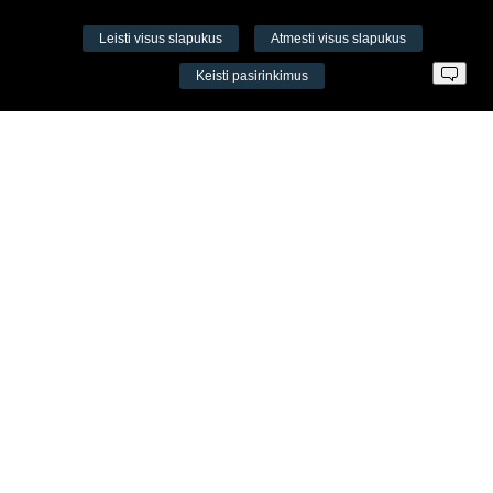
Leisti visus slapukus
Atmesti visus slapukus
VŠĮ Fitneso mokymo centras AEROMIX
Keisti pasirinkimus
Įm. k. 300034190
LT98 7300 0100 8525 8188
Swedbankas, banko kodas 73000
Kontaktai
Šv. Stepono g. 27C, Vilnius, Lietuva
+37065605711
+37060779864
info@aeromix.lt
Meniu