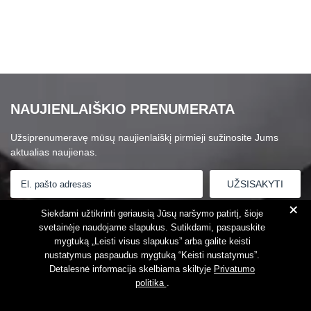
NAUJIENLAIŠKIO PRENUMERATA
Užsiprenumeravę mūsų naujienlaiškį pirmieji sužinosite Jums
aktualias naujienas.
+
Susipažinau su
Privatumo politika
Siekdami užtikrinti geriausią Jūsų naršymo patirtį, šioje
svetainėje naudojame slapukus. Sutikdami, paspauskite
mygtuką „Leisti visus slapukus” arba galite keisti
nustatymus paspaudus mygtuką “Keisti nustatymus”.
Detalesnė informacija skelbiama skiltyje
Privatumo
politika
.