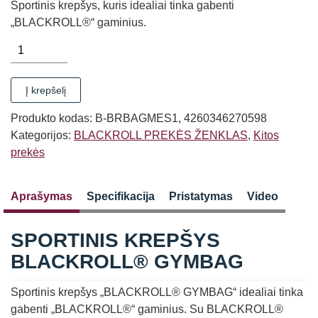
Sportinis krepšys, kuris idealiai tinka gabenti
„BLACKROLL®“ gaminius.
produkto
kiekis:
SPORTINIS
Į krepšelį
KREPŠYS
BLACKROLL®
Produkto kodas:
B-BRBAGMES1, 4260346270598
GYMBAG
Kategorijos:
BLACKROLL PREKĖS ŽENKLAS
,
Kitos
prekės
Aprašymas
Specifikacija
Pristatymas
Video
SPORTINIS KREPŠYS
BLACKROLL® GYMBAG
Sportinis krepšys „BLACKROLL® GYMBAG“ idealiai tinka
gabenti „BLACKROLL®“ gaminius. Su BLACKROLL®