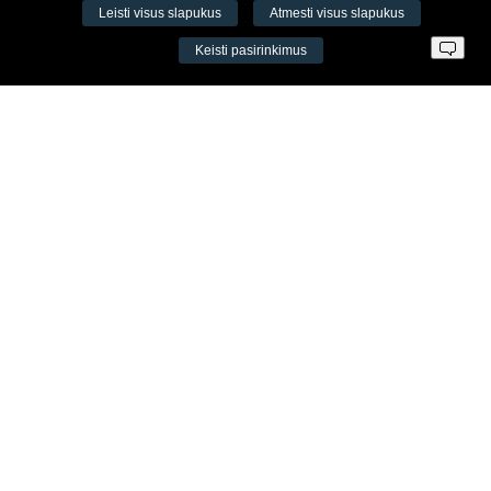
Leisti visus slapukus
Atmesti visus slapukus
VŠĮ Fitneso mokymo centras AEROMIX
Keisti pasirinkimus
Įm. k. 300034190
LT98 7300 0100 8525 8188
Swedbankas, banko kodas 73000
Kontaktai
Šv. Stepono g. 27C, Vilnius, Lietuva
+37065605711
+37060779864
info@aeromix.lt
Meniu
Apie Aeromix