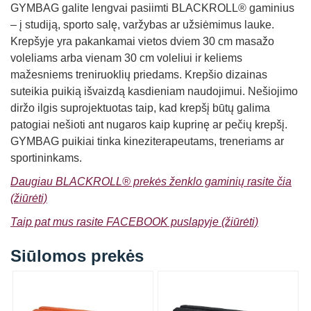
GYMBAG galite lengvai pasiimti BLACKROLL® gaminius
– į studiją, sporto salę, varžybas ar užsiėmimus lauke.
Krepšyje yra pakankamai vietos dviem 30 cm masažo
voleliams arba vienam 30 cm voleliui ir keliems
mažesniems treniruoklių priedams. Krepšio dizainas
suteikia puikią išvaizdą kasdieniam naudojimui. Nešiojimo
diržo ilgis suprojektuotas taip, kad krepšį būtų galima
patogiai nešioti ant nugaros kaip kuprinę ar pečių krepšį.
GYMBAG puikiai tinka kineziterapeutams, treneriams ar
sportininkams.
Daugiau BLACKROLL® prekės ženklo gaminių rasite čia
(žiūrėti)
Taip pat mus rasite FACEBOOK puslapyje (žiūrėti)
Siūlomos prekės