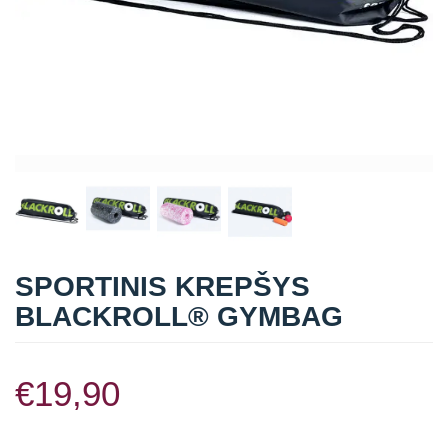
Straipsniai
Sėkmės istorijos
Atsiliepimai
Kontaktai
SPORTINIS KREPŠYS
BLACKROLL® GYMBAG
€
19,90