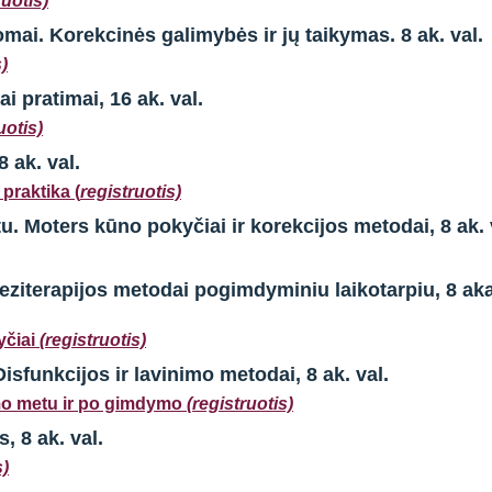
ruotis)
mai. Korekcinės galimybės ir jų taikymas.
8 ak. val.
s)
ai pratimai
, 16 ak. val.
uotis)
 8 ak. val.
praktika (
registruotis)
u. Moters kūno pokyčiai ir korekcijos metodai
, 8 ak. 
neziterapijos metodai pogimdyminiu laikotarpiu
, 8 ak
yčiai
(registruotis)
funkcijos ir lavinimo metodai, 8 ak. val.
mo metu ir po gimdymo
(registruotis)
, 8 ak. val.
s)