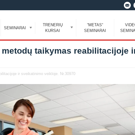
TRENERIŲ
“METAS“
VID
SEMINARAI
KURSAI
SEMINARAI
SEMINA
 metodų taikymas reabilitacijoje i
itacijoje ir sveikatinimo veikloje. Nr.30970