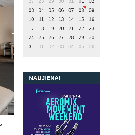
27
28
29
30
31
01
02
03
04
05
06
07
08
09
10
11
12
13
14
15
16
17
18
19
20
21
22
23
24
25
26
27
28
29
30
31
01
02
03
04
05
06
NAUJIENA!
r