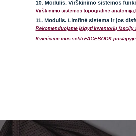
10. Modulis. Virškinimo sistemos funkc
Virškinimo sistemos topografinė anatomija
11. Modulis. Limfinė sistema ir jos dis
Rekomenduojame įsigyti inventorių fascijų a
Kviečiame mus sekti FACEBOOK puslapyje 