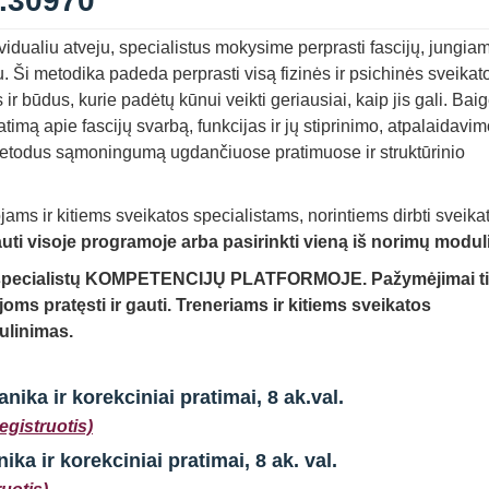
r.30970
ividualiu atveju, specialistus mokysime perprasti fascijų, jungia
. Ši metodika padeda perprasti visą fizinės ir psichinės sveikat
r būdus, kurie padėtų kūnui veikti geriausiai, kaip jis gali. Bai
timą apie fascijų svarbą, funkcijas ir jų stiprinimo, atpalaidavi
metodus sąmoningumą ugdančiuose pratimuose ir struktūrinio
ms ir kitiems sveikatos specialistams, norintiems dirbti sveika
auti visoje programoje arba pasirinkti vieną iš norimų modul
os specialistų KOMPETENCIJŲ PLATFORMOJE
. Pažymėjimai t
ms pratęsti ir gauti.
Treneriams ir kitiems sveikatos
bulinimas.
nika ir korekciniai pratimai
, 8 ak.val.
registruotis)
ka ir korekciniai pratimai
, 8 ak. val.