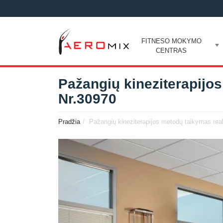
FITNESO MOKYMO
CENTRAS
Pažangių kineziterapijos
Nr.30970
Pradžia
Pažangių kineziterapijos metodų taikymas reabil