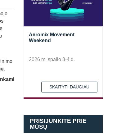
mojo
os
gę
Aeromix Movement
mo
Weekend
2026 m. spalio 3-4 d.
tinimo
ių.
inkami
SKAITYTI DAUGIAU
PRISIJUNKITE PRIE
MŪSŲ