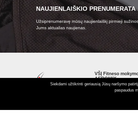
NAUJIENLAIŠKIO PRENUMERATA
Užsiprenumeravę mūsų naujienlaiškį pirmieji sužinos
Jums aktualias naujienas.
VŠĮ Fitneso mokymo
AEROMIX
Siekdami užtikrinti geriausią Jūsų naršymo patir
Įm. k. 300034190
paspaudus my
LT98 7300 0100 8525
Swedbankas, banko k