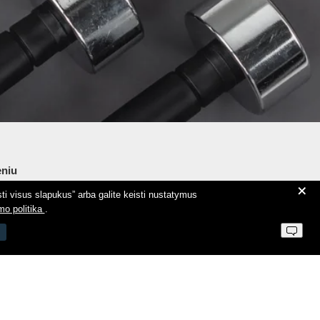
niu
+
ti visus slapukus” arba galite keisti nustatymus
ie Aeromix
mo politika
.
ntaktai
 parduotuvės taisyklės
vatumo politika