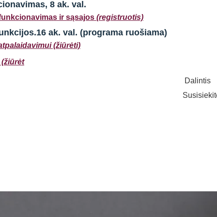
ionavimas, 8 ak. val.
,funkcionavimas ir sąsajos
(registruotis)
funkcijos.16 ak. val. (programa ruošiama)
tpalaidavimui (žiūrėti)
(žiūrėt
Dalintis
Susisieki