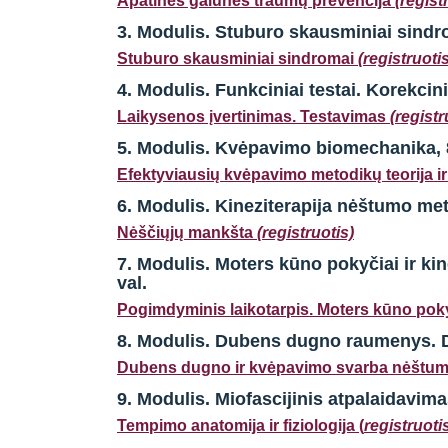
Apatinės galūnės traumų prevencija
(regist
3. Modulis.
Stuburo skausminiai sindro
Stuburo skausminiai sindromai
(registruoti
4. Modulis.
Funkciniai testai. Korekcini
Laikysenos įvertinimas. Testavimas
(registr
5. Modulis.
Kvėpavimo biomechanika
,
Efektyviausių kvėpavimo metodikų teorija ir 
6. Modulis.
Kineziterapija nėštumo met
Nėščiųjų mankšta
(registruotis)
7. Modulis.
Moters kūno pokyčiai ir ki
val.
Pogimdyminis laikotarpis. Moters kūno pok
8. Modulis. Dubens dugno raumenys. Dis
Dubens dugno ir kvėpavimo svarba nėštu
9. Modulis. Miofascijinis atpalaidavimas
Tempimo anatomija ir fiziologija (
registruoti