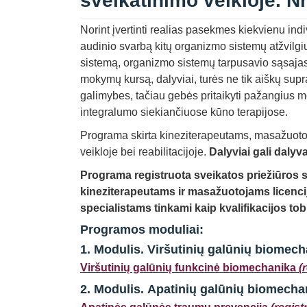
sveikatinimo veikloje. N
Norint įvertinti realias pasekmes kiekvienu ind
audinio svarbą kitų organizmo sistemų atžvilgiu
sistemą, organizmo sistemų tarpusavio sąsajas i
mokymų kursą, dalyviai, turės ne tik aiškų supra
galimybes, tačiau gebės pritaikyti pažangius 
integralumo siekiančiuose kūno terapijose.
Programa skirta kineziterapeutams, masažuotoja
veikloje bei reabilitacijoje.
Dalyviai gali dalyv
Programa registruota
sveikatos priežiūr
kineziterapeutams ir masažuotojams licencijo
specialistams tinkami kaip kvalifikacijos to
Programos moduliai:
1. Modulis.
Viršutinių galūnių biomecha
Viršutinių galūnių funkcinė biomechanika
(
2. Modulis.
Apatinių galūnių biomechani