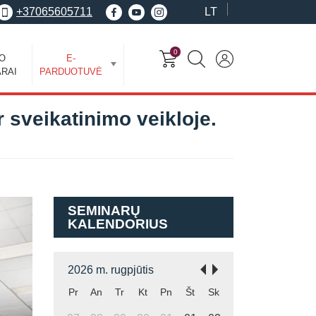
+37065605711
LT
0
EO
E-
RAI
PARDUOTUVĖ
r sveikatinimo veikloje.
SEMINARŲ
KALENDORIUS
2026 m. rugpjūtis
Pr
An
Tr
Kt
Pn
Št
Sk