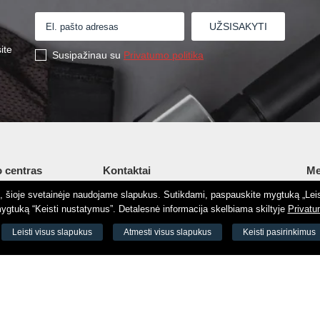
ite
Susipažinau su
Privatumo politika
 centras
Kontaktai
Me
tį, šioje svetainėje naudojame slapukus. Sutikdami, paspauskite mygtuką „Leis
Šv. Stepono g. 27C, Vilnius, Lietuva
Ap
gtuką “Keisti nustatymus”. Detalesnė informacija skelbiama skiltyje
Privatu
+37065605711
Ko
 8188
Leisti visus slapukus
Atmesti visus slapukus
Keisti pasirinkimus
+37060779864
El.
odas 73000
info@aeromix.lt
Pri