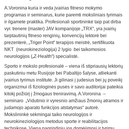
A.Voronina kuria ir veda įvairias fitneso mokymo
programas ir seminarus, kurie paremti moksliniais tyrimais
ir ilgamete praktika. Profesionali sportininkė taip pat dirba
vyr. trenere (master) JAV kompanijoje „TRX“, yra įvairių
tarptautinių fitneso renginių, konvencijų lektorė bei
prezenterė, „Triger Point“ terapijos meistrė, sertifikuota
NKT (neurokineziologija) 2 lygio bei taikomosios
neurologijos („Z-Health“) specialistė.
Sporto ir mokslo profesionalė – viena iš stipriausių lektorių
paskutiniu metu Rusijoje bei Pabaltijo šalyse, atliekanti
įvairius tyrimus institute. Ji gilinasi į judesius bei jų poveikį
organizmui iš fiziologinės pusės ir savo auditorijai pateikia
kitokį požiūrį į žmogaus treniravimą. A.Voronina –
seminaro „Vidutinio ir vyresnio amžiaus žmonių atramos ir
judamojo aparato funkcijos atstatymas“ autorė.
Mokslininkė sėkmingai taiko neurologijos ir
neurokineziologijos metodus sporte ir reabilitacijos
technikose. Viena pagrindinių jos domėjimosi ir tyrimų