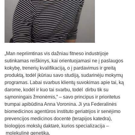
Straipsniai
Sėkmės istorijos
Atsiliepimai
Kontaktai
„Man nepriimtinas vis dažniau fitneso industrijoje
sutinkamas reiškinys, kai orientuojamasi ne į paslaugos
kokybę, trenerių kvalifikaciją, o į pardavimus ir greitą
produktą, todėl įkūriau savo studiją, sudarinėju mokymų
programas. Labai svarbus klientų suvokimas apie tai, ką
darome, kodėl ir kuo tai svarbu, todėl dirbu tik su
sąmoningais žmonėmis,“ – savo principus ir prioritetus
trumpai apibūdina Anna Voronina. Ji yra Federalinės
biomedicinos agentūros instituto geriatrijos ir senėjimo
prevencijos medicinos docentė (terapijos katedra),
biologijos mokslų daktarė, kurios specializacija –
molekulinė genetika.