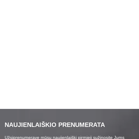
NAUJIENLAIŠKIO PRENUMERATA
Užsiprenumeravę mūsų naujienlaiškį pirmieji sužinosite Jums