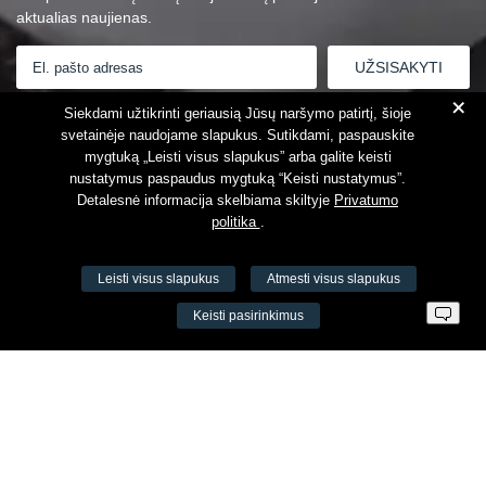
aktualias naujienas.
+
Susipažinau su
Privatumo politika
Siekdami užtikrinti geriausią Jūsų naršymo patirtį, šioje
svetainėje naudojame slapukus. Sutikdami, paspauskite
mygtuką „Leisti visus slapukus” arba galite keisti
nustatymus paspaudus mygtuką “Keisti nustatymus”.
Detalesnė informacija skelbiama skiltyje
Privatumo
politika
.
Leisti visus slapukus
Atmesti visus slapukus
VŠĮ Fitneso mokymo centras AEROMIX
Keisti pasirinkimus
Įm. k. 300034190
LT98 7300 0100 8525 8188
Swedbankas, banko kodas 73000
Kontaktai