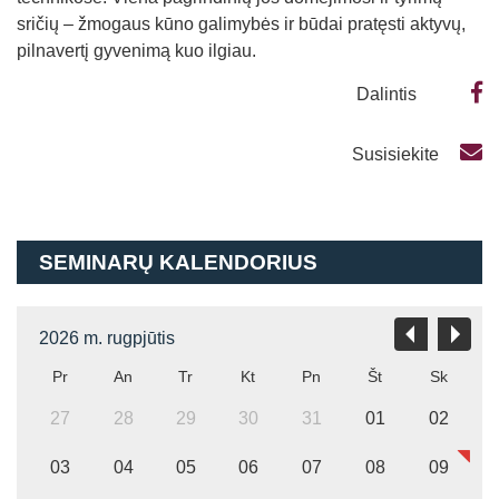
sričių – žmogaus kūno galimybės ir būdai pratęsti aktyvų,
pilnavertį gyvenimą kuo ilgiau.
Dalintis
Susisiekite
SEMINARŲ KALENDORIUS
2026 m. rugpjūtis
Pr
An
Tr
Kt
Pn
Št
Sk
27
28
29
30
31
01
02
03
04
05
06
07
08
09