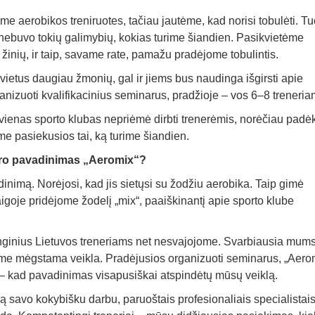
e aerobikos treniruotes, tačiau jautėme, kad norisi tobulėti. T
ją nebuvo tokių galimybių, kokias turime šiandien. Pasikvietėme
žinių, ir taip, savame rate, pamažu pradėjome tobulintis.
etus daugiau žmonių, gal ir jiems bus naudinga išgirsti apie
anizuoti kvalifikacinius seminarus, pradžioje – vos 6–8 treneria
vienas sporto klubas nepriėmė dirbti trenerėmis, norėčiau padėk
me pasiekusios tai, ką turime šiandien.
tro pavadinimas „Aeromix“?
inimą. Norėjosi, kad jis sietųsi su žodžiu aerobika. Taip gimė
igoje pridėjome žodelį „mix“, paaiškinantį apie sporto klube
enginius Lietuvos treneriams net nesvajojome. Svarbiausia mum
ėme mėgstama veikla. Pradėjusios organizuoti seminarus, „Aero
– kad pavadinimas visapusiškai atspindėtų mūsų veiklą.
ą savo kokybišku darbu, paruoštais profesionaliais specialistais