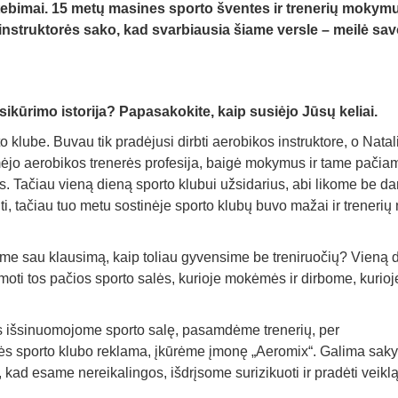
ebimai. 15 metų masines sporto šventes ir trenerių mokym
instruktorės sako, kad svarbiausia šiame versle – meilė sa
kūrimo istorija? Papasakokite, kaip susiėjo Jūsų keliai.
lube. Buvau tik pradėjusi dirbti aerobikos instruktore, o Natali
domėjo aerobikos trenerės profesija, baigė mokymus ir tame pačia
s. Tačiau vieną dieną sporto klubui užsidarius, abi likome be da
, tačiau tuo metu sostinėje sporto klubų buvo mažai ir trenerių 
me sau klausimą, kaip toliau gyvensime be treniruočių? Vieną 
oti tos pačios sporto salės, kurioje mokėmės ir dirbome, kurioj
s išsinuomojome sporto salę, pasamdėme trenerių, per
ės sporto klubo reklama, įkūrėme įmonę „Aeromix“. Galima sakyt
 kad esame nereikalingos, išdrįsome surizikuoti ir pradėti veikl