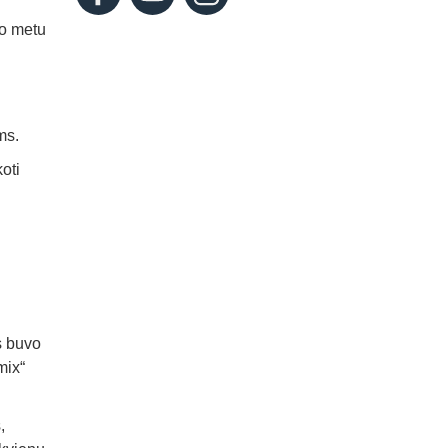
uo metu
ms.
oti
s buvo
mix“
,