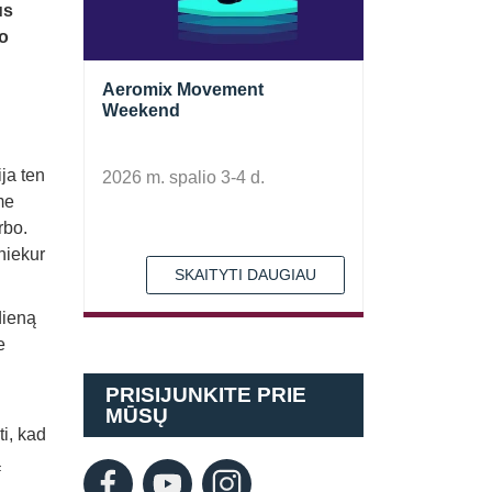
us
vo
Aeromix Movement
Weekend
ja ten
2026 m. spalio 3-4 d.
me
rbo.
niekur
SKAITYTI DAUGIAU
dieną
e
PRISIJUNKITE PRIE
MŪSŲ
i, kad
ą