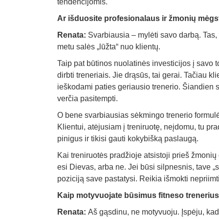
tendencijomis.
Ar išduosite profesionalaus ir žmonių mėgs
Renata:
Svarbiausia – mylėti savo darbą. Tas, k
metu salės „lūžta“ nuo klientų.
Taip pat būtinos nuolatinės investicijos į savo 
dirbti treneriais. Jie drąsūs, tai gerai. Tačiau k
ieškodami paties geriausio trenerio. Šiandien spo
verčia pasitempti.
O bene svarbiausias sėkmingo trenerio formulė
Klientui, atėjusiam į treniruotę, neįdomu, tu pr
pinigus ir tikisi gauti kokybišką paslaugą.
Kai treniruotės pradžioje atsistoji prieš žmonių
esi Dievas, arba ne. Jei būsi silpnesnis, tave „
poziciją save pastatysi. Reikia išmokti nepriimti 
Kaip motyvuojate būsimus fitneso treneriu
Renata:
Aš gąsdinu, ne motyvuoju. Įspėju, kad