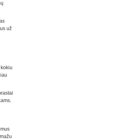
sų
bas
gus už
 kokiu
žiau
prastai
ikams.
s mus
Pamažu