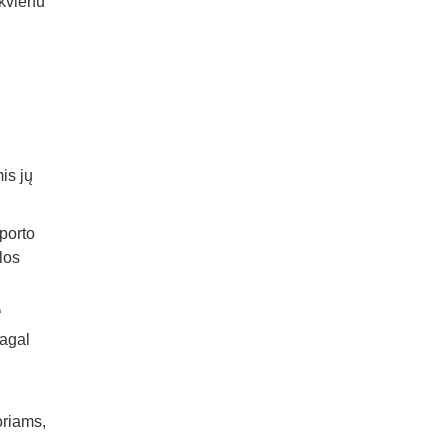
ekvienu
is jų
porto
los
“
pagal
oriams,