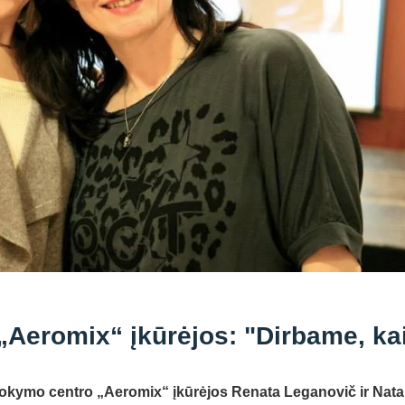
Aeromix“ įkūrėjos: "Dirbame, ka
mokymo centro „Aeromix“ įkūrėjos Renata Leganovič ir Natal