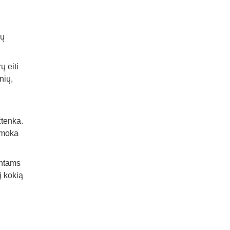
ių
ų eiti
nių,
i
žtenka.
sumoka
entams
į kokią