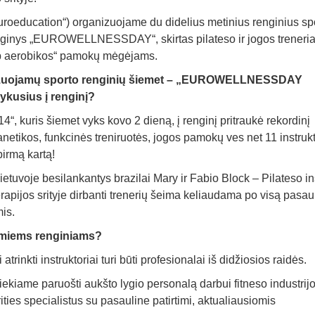
uroeducation“) organizuojame du didelius metinius renginius sp
enginys „EUROWELLNESSDAY“, skirtas pilateso ir jogos treneri
 aerobikos“ pamokų mėgėjams.
nizuojamų sporto renginių šiemet – „EUROWELLNESSDAY
ykusius į renginį?
ris šiemet vyks kovo 2 dieną, į renginį pritraukė rekordinį
lanetikos, funkcinės treniruotės, jogos pamokų ves net 11 instrukt
pirmą kartą!
etuvoje besilankantys brazilai Mary ir Fabio Block – Pilateso ins
erapijos srityje dirbanti trenerių šeima keliaudama po visą pasau
mis.
jamiems renginiams?
trinkti instruktoriai turi būti profesionalai iš didžiosios raidės.
iekiame paruošti aukšto lygio personalą darbui fitneso industrijo
rities specialistus su pasauline patirtimi, aktualiausiomis