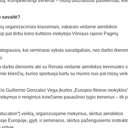
ūdą. Kompetentingi treneriai – mūsų didžiausias pasiekimas, ki
o savaitė?
ių organizaciniais klausimais, vakarais vedame aerobikos
p pat dirbu kūno kultūros mokytoja Vilniaus rajono Pagirių
togiausia, kai seminarai vyksta savaitgaliais, nes darbo dienom
ų.
 darbo dienomis abi su Renata vedame aerobikos treniruotes s
ime klienčių, kurios sportuoja kartu su mumis nuo pat mūsų veik
ečio Guillermo Gonzalez Vega įkurtos „Europos fitneso mokyklos
 mokymus ir renginius kviečiame pasaulinio lygio trenerius – tik 
ducation“) veiklą, organizuojame mokymus, skirtus aerobikos
visoje Europoje, įgyti, ir seminarus, skirtus pažengusiems instrukt
srityje.