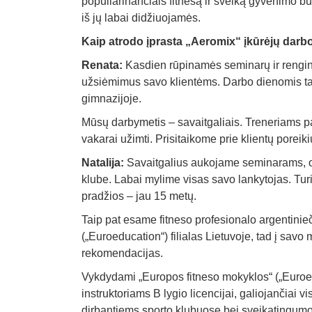
populiarinančiais fitnesą ir sveiką gyvenimo b
iš jų labai didžiuojamės.
Kaip atrodo įprasta „Aeromix“ įkūrėjų darb
Renata:
Kasdien rūpinamės seminarų ir rengin
užsiėmimus savo klientėms. Darbo dienomis tai
gimnazijoje.
Mūsų darbymetis – savaitgaliais. Treneriams pa
vakarai užimti. Prisitaikome prie klientų poreiki
Natalija:
Savaitgalius aukojame seminarams, o
klube. Labai mylime visas savo lankytojas. Tur
pradžios – jau 15 metų.
Taip pat esame fitneso profesionalo argentini
(„Euroeducation“) filialas Lietuvoje, tad į savo
rekomendacijas.
Vykdydami „Europos fitneso mokyklos“ („Euroe
instruktoriams B lygio licencijai, galiojančiai 
dirbantiems sporto klubuose bei sveikatingumo 