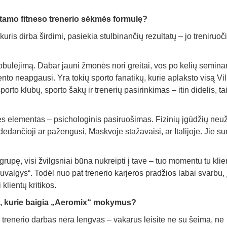
tamo fitneso trenerio sėkmės formulę?
uris dirba širdimi, pasiekia stulbinančių rezultatų – jo treniruoč
tobulėjimą. Dabar jauni žmonės nori greitai, vos po kelių seminar
liento neapgausi. Yra tokių sporto fanatikų, kurie aplaksto visą Vil
rto klubų, sporto šakų ir trenerių pasirinkimas – itin didelis, ta
s elementas – psichologinis pasiruošimas. Fizinių įgūdžių neu
adedančioji ar pažengusi, Maskvoje stažavaisi, ar Italijoje. Jie 
 grupę, visi žvilgsniai būna nukreipti į tave – tuo momentu tu kli
suvalgys“. Todėl nuo pat trenerio karjeros pradžios labai svarbu, 
klientų kritikos.
s, kurie baigia „Aeromix“ mokymus?
 trenerio darbas nėra lengvas – vakarus leisite ne su šeima, ne