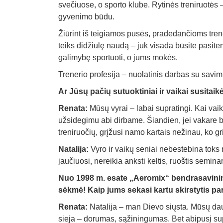
svečiuose, o sporto klube. Rytinės treniruotės – 
gyvenimo būdu.
Žiūrint iš teigiamos pusės, pradedančioms trene
teiks didžiulę naudą – juk visada būsite pasit
galimybę sportuoti, o jums mokės.
Trenerio profesija – nuolatinis darbas su savimi, 
Ar Jūsų pačių sutuoktiniai ir vaikai susita
Renata:
Mūsų vyrai – labai supratingi. Kai vai
užsidegimu abi dirbame. Šiandien, jei vakare bū
treniruočių, grįžusi namo kartais nežinau, ko gri
Natalija:
Vyro ir vaikų seniai nebestebina toks 
jaučiuosi, nereikia anksti keltis, ruoštis semin
Nuo 1998 m. esate „Aeromix“ bendrasavininkė
sėkmė! Kaip jums sekasi kartu skirstytis par
Renata:
Natalija – man Dievo siųsta. Mūsų dau
sieja – dorumas, sąžiningumas. Bet abipusį sup