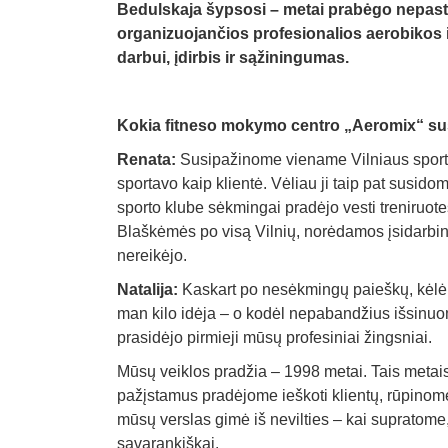
Bedulskaja šypsosi – metai prabėgo nepast
organizuojančios profesionalios aerobikos 
darbui, įdirbis ir sąžiningumas.
Kokia fitneso mokymo centro „Aeromix“ susi
Renata:
Susipažinome viename Vilniaus sporto k
sportavo kaip klientė. Vėliau ji taip pat susi
sporto klube sėkmingai pradėjo vesti treniruote
Blaškėmės po visą Vilnių, norėdamos įsidarbinti
nereikėjo.
Natalija:
Kaskart po nesėkmingų paieškų, kėlė
man kilo idėja – o kodėl nepabandžius išsinuom
prasidėjo pirmieji mūsų profesiniai žingsniai.
Mūsų veiklos pradžia – 1998 metai. Tais metai
pažįstamus pradėjome ieškoti klientų, rūpinom
mūsų verslas gimė iš nevilties – kai supratome,
savarankiškai.