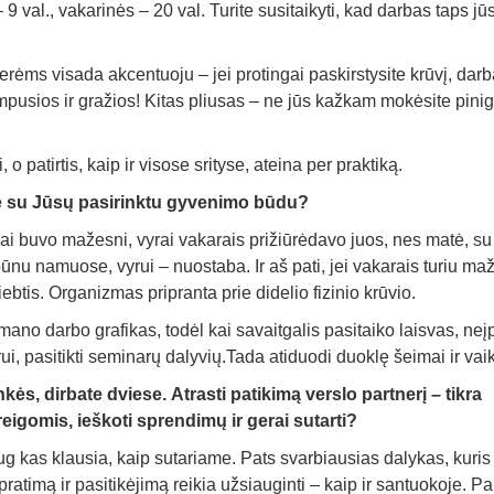
9 val., vakarinės – 20 val. Turite susitaikyti, kad darbas taps jū
rėms visada akcentuoju – jei protingai paskirstysite krūvį, dar
empusios ir gražios! Kitas pliusas – ne jūs kažkam mokėsite pini
o patirtis, kaip ir visose srityse, ateina per praktiką.
ikė su Jūsų pasirinktu gyvenimo būdu?
kai buvo mažesni, vyrai vakarais prižiūrėdavo juos, nes matė, su
nu namuose, vyrui – nuostaba. Ir aš pati, jei vakarais turiu ma
ebtis. Organizmas pripranta prie didelio fizinio krūvio.
mano darbo grafikas, todėl kai savaitgalis pasitaiko laisvas, neį
arui, pasitikti seminarų dalyvių.Tada atiduodi duoklę šeimai ir va
s, dirbate dviese. Atrasti patikimą verslo partnerį – tikra
eigomis, ieškoti sprendimų ir gerai sutarti?
g kas klausia, kaip sutariame. Pats svarbiausias dalykas, kuri
ratimą ir pasitikėjimą reikia užsiauginti – kaip ir santuokoje. 