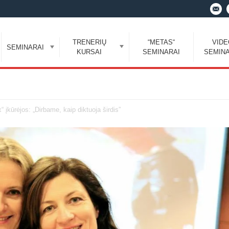
TRENERIŲ
“METAS“
VID
SEMINARAI
KURSAI
SEMINARAI
SEMINA
įkūrėjos: „Dirbame, kaip diktuoja širdis”