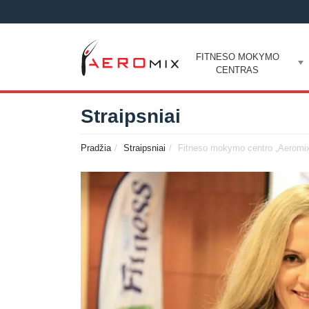
FITNESO MOKYMO
CENTRAS
Straipsniai
Pradžia
Straipsniai
Fitneso mokymo centro „Aeromix“ 