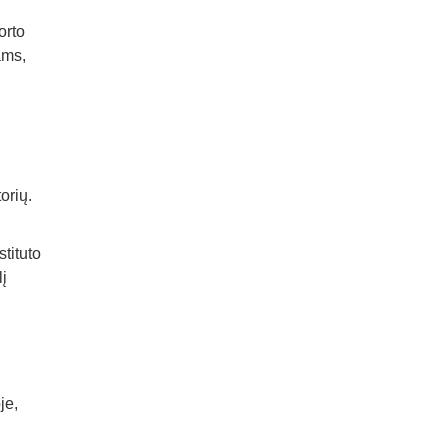
orto
ams,
orių.
tituto
lį
je,