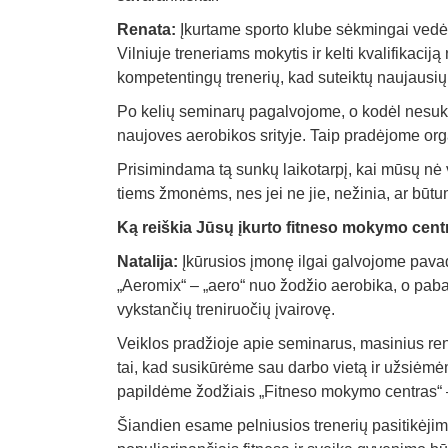
Renata:
Įkurtame sporto klube sėkmingai vedėm
Vilniuje treneriams mokytis ir kelti kvalifikaci
kompetentingų trenerių, kad suteiktų naujausių 
Po kelių seminarų pagalvojome, o kodėl nesukvi
naujoves aerobikos srityje. Taip pradėjome org
Prisimindama tą sunkų laikotarpį, kai mūsų nė 
tiems žmonėms, nes jei ne jie, nežinia, ar būtu
Ką reiškia Jūsų įkurto fitneso mokymo cen
Natalija:
Įkūrusios įmonę ilgai galvojome pavad
„Aeromix“ – „aero“ nuo žodžio aerobika, o paba
vykstančių treniruočių įvairovę.
Veiklos pradžioje apie seminarus, masinius r
tai, kad susikūrėme sau darbo vietą ir užsiėm
papildėme žodžiais „Fitneso mokymo centras“ 
Šiandien esame pelniusios trenerių pasitikėjim