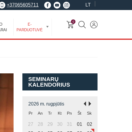
+37065605711
LT
0
EO
E-
RAI
PARDUOTUVĖ
SEMINARŲ
KALENDORIUS
2026 m. rugpjūtis
Pr
An
Tr
Kt
Pn
Št
Sk
27
28
29
30
31
01
02