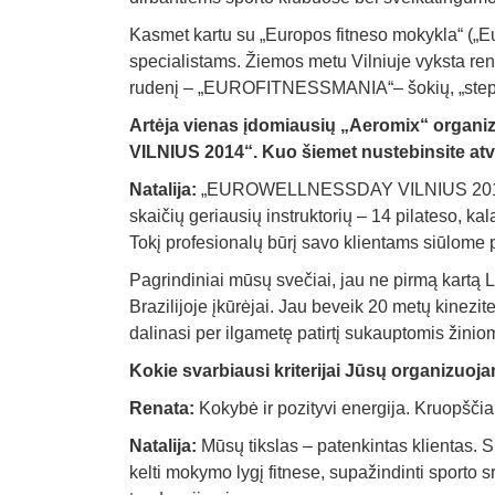
Kasmet kartu su „Europos fitneso mokykla“ („E
specialistams. Žiemos metu Vilniuje vyksta r
rudenį – „EUROFITNESSMANIA“– šokių, „step
Artėja vienas įdomiausių „Aeromix“ orga
VILNIUS 2014“. Kuo šiemet nustebinsite atv
Natalija:
„EUROWELLNESSDAY VILNIUS 2014“, ku
skaičių geriausių instruktorių – 14 pilateso, ka
Tokį profesionalų būrį savo klientams siūlome 
Pagrindiniai mūsų svečiai, jau ne pirmą kartą Li
Brazilijoje įkūrėjai. Jau beveik 20 metų kinezit
dalinasi per ilgametę patirtį sukauptomis žinio
Kokie svarbiausi kriterijai Jūsų organizuo
Renata:
Kokybė ir pozityvi energija. Kruopščiai a
Natalija:
Mūsų tikslas – patenkintas klientas. S
kelti mokymo lygį fitnese, supažindinti sporto s