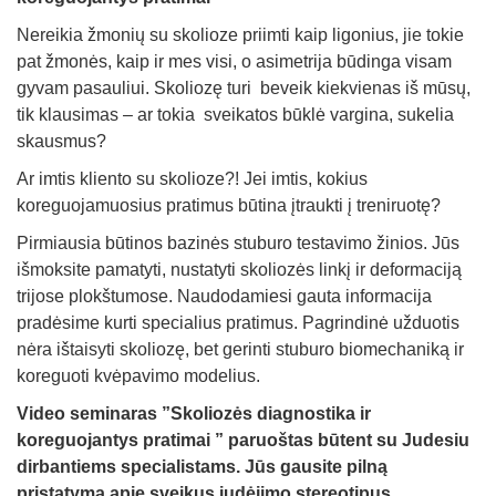
Nereikia žmonių su skolioze priimti kaip ligonius, jie tokie
pat žmonės, kaip ir mes visi, o asimetrija būdinga visam
gyvam pasauliui. Skoliozę turi beveik kiekvienas iš mūsų,
tik klausimas – ar tokia sveikatos būklė vargina, sukelia
skausmus?
Ar imtis kliento su skolioze?! Jei imtis, kokius
koreguojamuosius pratimus būtina įtraukti į treniruotę?
Pirmiausia būtinos bazinės stuburo testavimo žinios. Jūs
išmoksite pamatyti, nustatyti skoliozės linkį ir deformaciją
trijose plokštumose. Naudodamiesi gauta informacija
pradėsime kurti specialius pratimus. Pagrindinė užduotis
nėra ištaisyti skoliozę, bet gerinti stuburo biomechaniką ir
koreguoti kvėpavimo modelius.
Video seminaras ”Skoliozės diagnostika ir
koreguojantys pratimai ” paruoštas būtent su Judesiu
dirbantiems specialistams. Jūs gausite pilną
pristatymą apie sveikus judėjimo stereotipus,