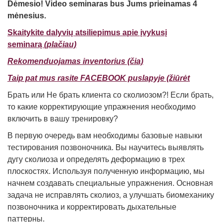
Dėmesio! Video seminaras bus Jums prieinamas 4
mėnesius.
Skaitykite dalyvių atsiliepimus apie įvykusį
seminarą
(plačiau)
Rekomenduojamas inventorius (čia)
Taip pat mus rasite FACEBOOK puslapyje (žiūrėt
Брать или Не брать клиента со сколиозом?! Если брать,
то какие корректирующие упражнения необходимо
включить в вашу тренировку?
В первую очередь вам необходимы базовые навыки
тестирования позвоночника. Вы научитесь выявлять
дугу сколиоза и определять деформацию в трех
плоскостях. Используя полученную информацию, мы
начнем создавать специальные упражнения. Основная
задача не исправлять сколиоз, а улучшать биомеханику
позвоночника и корректировать дыхательные
паттерны.