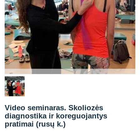
Straipsniai
Sėkmės istorijos
Atsiliepimai
Kontaktai
Video seminaras. Skoliozės
diagnostika ir koreguojantys
pratimai (rusų k.)