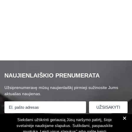
NAUJIENLAIŠKIO PRENUMERATA
Užsiprenumeravę mūsų naujienlaiškį pirmieji sužinosite Jums
aktualias naujienas.
+
Susipažinau su
Privatumo politika
Siekdami užtikrinti geriausią Jūsų naršymo patirtį, šioje
svetainėje naudojame slapukus. Sutikdami, paspauskite
mygtuką „Leisti visus slapukus” arba galite keisti