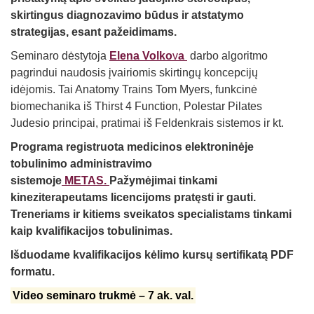
skirtingus diagnozavimo būdus ir atstatymo
strategijas, esant pažeidimams.
Seminaro dėstytoja
Elena Volko
v
a
darbo algoritmo
pagrindui naudosis įvairiomis skirtingų koncepcijų
idėjomis. Tai Anatomy Trains Tom Myers, funkcinė
biomechanika iš Thirst 4 Function, Polestar Pilates
Judesio principai, pratimai iš Feldenkrais sistemos ir kt.
Programa registruota medicinos elektroninėje
tobulinimo administravimo
sistemoje
METAS.
Pažymėjimai tinkami
kineziterapeutams licencijoms pratęsti ir gauti.
Treneriams ir kitiems sveikatos specialistams tinkami
kaip kvalifikacijos tobulinimas.
Išduodame kvalifikacijos kėlimo kursų sertifikatą PDF
formatu.
Video seminaro trukmė – 7 ak. val.