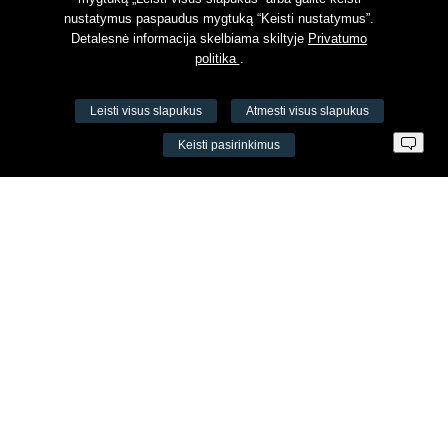
nustatymus paspaudus mygtuką “Keisti nustatymus”.
Detalesnė informacija skelbiama skiltyje
Privatumo
politika
.
Leisti visus slapukus
Atmesti visus slapukus
VŠĮ Fitneso mokymo centras AEROMIX
Keisti pasirinkimus
Įm. k. 300034190
LT98 7300 0100 8525 8188
Swedbankas, banko kodas 73000
Kontaktai
Šv. Stepono g. 27C, Vilnius, Lietuva
+37065605711
+37060779864
info@aeromix.lt