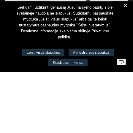
+
Susipažinau su
Privatumo politika
Siekdami užtikrinti geriausią Jūsų naršymo patirtį, šioje
svetainėje naudojame slapukus. Sutikdami, paspauskite
mygtuką „Leisti visus slapukus” arba galite keisti
nustatymus paspaudus mygtuką “Keisti nustatymus”.
Detalesnė informacija skelbiama skiltyje
Privatumo
politika
.
Leisti visus slapukus
Atmesti visus slapukus
VŠĮ Fitneso mokymo centras AEROMIX
Keisti pasirinkimus
Įm. k. 300034190
LT98 7300 0100 8525 8188
Swedbankas, banko kodas 73000
Kontaktai
Šv. Stepono g. 27C, Vilnius, Lietuva
+37065605711
+37060779864