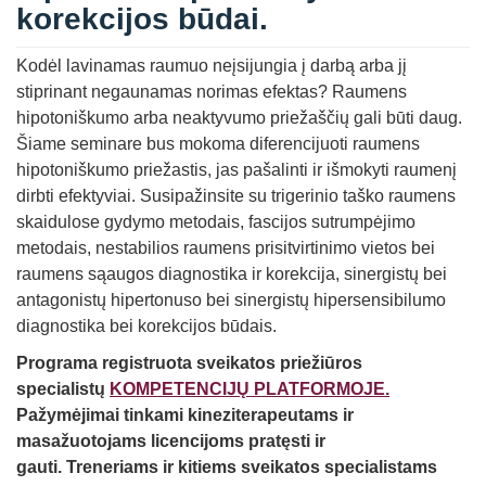
korekcijos būdai.
Kodėl lavinamas raumuo neįsijungia į darbą arba jį
stiprinant negaunamas norimas efektas? Raumens
hipotoniškumo arba neaktyvumo priežaščių gali būti daug.
Šiame seminare bus mokoma diferencijuoti raumens
hipotoniškumo priežastis, jas pašalinti ir išmokyti raumenį
dirbti efektyviai. Susipažinsite su trigerinio taško raumens
skaidulose gydymo metodais, fascijos sutrumpėjimo
metodais, nestabilios raumens prisitvirtinimo vietos bei
raumens sąaugos diagnostika ir korekcija, sinergistų bei
antagonistų hipertonuso bei sinergistų hipersensibilumo
diagnostika bei korekcijos būdais.
Programa registruota
sveikatos priežiūros
specialistų
KOMPETENCIJŲ PLATFORMOJE.
Pažymėjimai tinkami kineziterapeutams ir
masažuotojams licencijoms pratęsti ir
gauti. Treneriams ir kitiems sveikatos specialistams