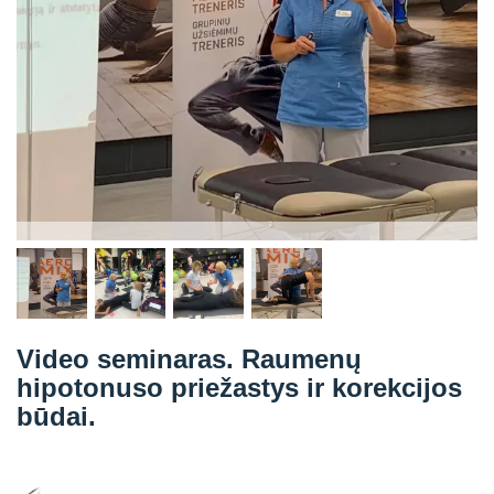
Straipsniai
Sėkmės istorijos
Atsiliepimai
Kontaktai
Video seminaras. Raumenų
hipotonuso priežastys ir korekcijos
būdai.