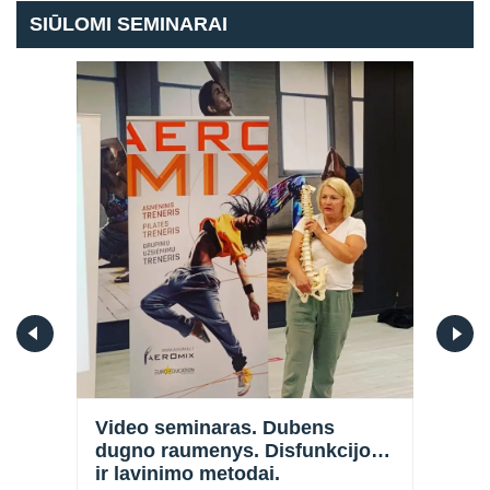
SIŪLOMI SEMINARAI
Prisijungti
Video seminaras. Dubens
Vide
 I
dugno raumenys. Disfunkcijos
cik
ir lavinimo metodai.
dali