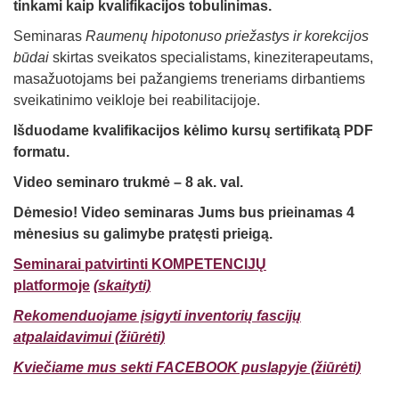
tinkami kaip kvalifikacijos tobulinimas.
Seminaras
Raumenų hipotonuso priežastys ir korekcijos
būdai
skirtas sveikatos specialistams, kineziterapeutams,
masažuotojams bei pažangiems treneriams dirbantiems
sveikatinimo veikloje bei reabilitacijoje.
Išduodame kvalifikacijos kėlimo kursų sertifikatą PDF
formatu.
Video seminaro trukmė – 8 ak. val.
Dėmesio! Video seminaras Jums bus prieinamas 4
mėnesius
su galimybe pratęsti
prieigą.
Seminarai patvirtinti KOMPETENCIJŲ
platformoje
(skaityti)
Rekomenduojame įsigyti inventorių fascijų
atpalaidavimui (žiūrėti)
Kviečiame mus sekti FACEBOOK puslapyje (žiūrėti)