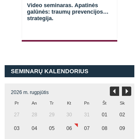
Video seminaras. Apatinės
Vide
galūnės: traumų prevencijos
galū
strategija.
Atsiminti mane
SEMINARŲ KALENDORIUS
2026 m. rugpjūtis
Pr
An
Tr
Kt
Pn
Št
Sk
27
28
29
30
31
01
02
03
04
05
06
07
08
09