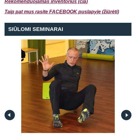
Rekomenduojamas inventorius (čia)
Taip pat mus rasite FACEBOOK puslapyje (žiūrėti)
SIŪLOMI SEMINARAI
Prisijungti