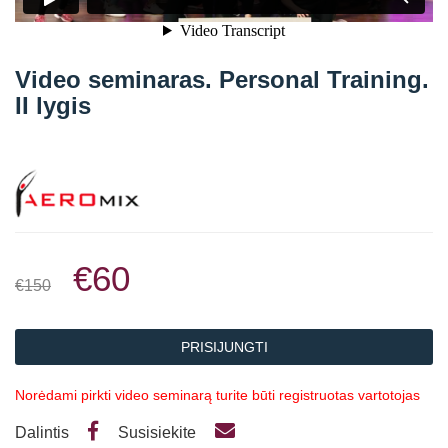
Straipsniai
Sėkmės istorijos
Video seminaras. Personal Training.
Atsiliepimai
II lygis
Kontaktai
€60
€150
PRISIJUNGTI
Norėdami pirkti video seminarą turite būti registruotas vartotojas
Dalintis
Susisiekite