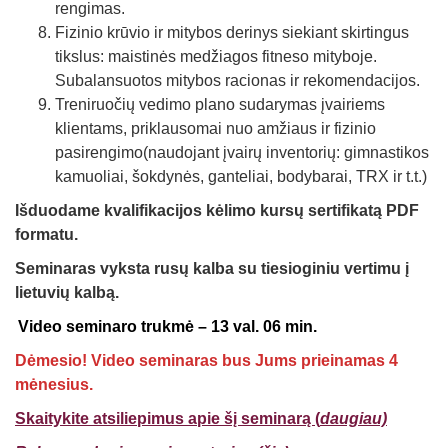
rengimas.
Fizinio krūvio ir mitybos derinys siekiant skirtingus
tikslus: maistinės medžiagos fitneso mityboje.
Subalansuotos mitybos racionas ir rekomendacijos.
Treniruočių vedimo plano sudarymas įvairiems
klientams, priklausomai nuo amžiaus ir fizinio
pasirengimo(naudojant įvairų inventorių: gimnastikos
kamuoliai, šokdynės, ganteliai, bodybarai, TRX ir t.t.)
Išduodame kvalifikacijos kėlimo kursų sertifikatą PDF
formatu.
Seminaras vyksta rusų kalba su tiesioginiu vertimu į
lietuvių kalbą.
Video seminaro trukmė – 13 val. 06 min.
Dėmesio! Video seminaras bus Jums prieinamas 4
mėnesius.
Skaitykite atsiliepimus apie šį seminarą (
daugiau)