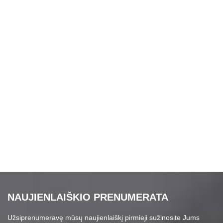
NAUJIENLAIŠKIO PRENUMERATA
Užsiprenumeravę mūsų naujienlaiškį pirmieji sužinosite Jums