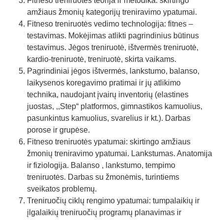
Fitneso treniruotės teorija ir metodika: skirtingo
amžiaus žmonių kategorijų treniravimo ypatumai.
Fitneso treniruotės vedimo technologija: fitnes –
testavimas. Mokėjimas atlikti pagrindinius būtinus
testavimus. Jėgos treniruotė, ištvermės treniruotė,
kardio-treniruotė, treniruotė, skirta vaikams.
Pagrindiniai jėgos ištvermės, lankstumo, balanso,
laikysenos koregavimo pratimai ir jų atlikimo
technika, naudojant įvairų inventorių (elastines
juostas, ,,Step“ platformos, gimnastikos kamuolius,
pasunkintus kamuolius, svarelius ir kt.). Darbas
porose ir grupėse.
Fitneso treniruotės ypatumai: skirtingo amžiaus
žmonių treniravimo ypatumai. Lankstumas. Anatomija
ir fiziologija. Balanso , lankstumo, tempimo
treniruotės. Darbas su žmonėmis, turintiems
sveikatos problemų.
Treniruočių ciklų rengimo ypatumai: tumpalaikių ir
įlgalaikių treniruočių programų planavimas ir