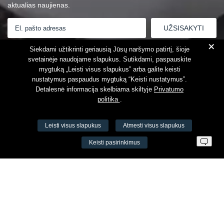
aktualias naujienas.
+
Susipažinau su
Privatumo politika
Siekdami užtikrinti geriausią Jūsų naršymo patirtį, šioje
svetainėje naudojame slapukus. Sutikdami, paspauskite
mygtuką „Leisti visus slapukus” arba galite keisti
nustatymus paspaudus mygtuką “Keisti nustatymus”.
Detalesnė informacija skelbiama skiltyje
Privatumo
politika
.
Leisti visus slapukus
Atmesti visus slapukus
VŠĮ Fitneso mokymo centras AEROMIX
Keisti pasirinkimus
Įm. k. 300034190
LT98 7300 0100 8525 8188
Swedbankas, banko kodas 73000
Kontaktai
Šv. Stepono g. 27C, Vilnius, Lietuva