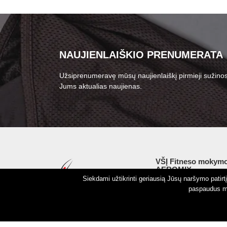
NAUJIENLAIŠKIO PRENUMERATA
Užsiprenumeravę mūsų naujienlaiškį pirmieji sužinos
Jums aktualias naujienas.
VŠĮ Fitneso mokymo
AEROMIX
Siekdami užtikrinti geriausią Jūsų naršymo patir
Įm. k. 300034190
paspaudus my
LT98 7300 0100 8525
Swedbankas, banko k