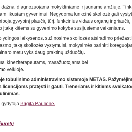
ri dažnai diagnozuojama mokykliniame ir jauname amžiuje. Tink
isam likusiam gyvenimui. Negydoma funkcinė skoliozė gali vystyti
riboja gyvybinį plaučių tūrį, funkcinius vidaus organų ir griaučių
aro įtaką kitiems su gyvenimo kokybe susijusiems veiksniams.
 ydingos laikysenos, sužinosime skoliozės atsiradimo priežasti
azmo įtaką skoliozės vystymuisi, mokysimės parinkti koreguoja
eminaro metu vyks daug praktinų užduočių.
ams, kineziterapeutams, masažuotojams bei
mo veikloje.
ėje tobulinimo administravimo sistemoje METAS. Pažymėjim
icencijoms pratęsti ir gauti. Treneriams ir kitiems sveikato
bulinimas.
s gydytoja
Brigita Paulienė.
ūrėti)