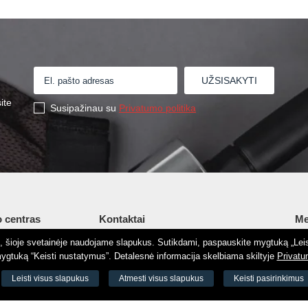
ite
Susipažinau su
Privatumo politika
 centras
Kontaktai
Me
tį, šioje svetainėje naudojame slapukus. Sutikdami, paspauskite mygtuką „Leis
Šv. Stepono g. 27C, Vilnius, Lietuva
Ap
gtuką “Keisti nustatymus”. Detalesnė informacija skelbiama skiltyje
Privatu
+37065605711
Ko
 8188
Leisti visus slapukus
Atmesti visus slapukus
Keisti pasirinkimus
+37060779864
El.
odas 73000