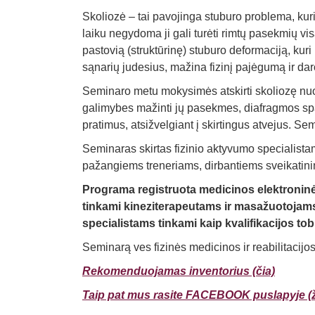
Skoliozė – tai pavojinga stuburo problema, ku
laiku negydoma ji gali turėti rimtų pasekmių v
pastovią (struktūrinę) stuburo deformaciją, kuri 
sąnarių judesius, mažina fizinį pajėgumą ir d
Seminaro metu mokysimės atskirti skoliozę nuo
galimybes mažinti jų pasekmes, diafragmos sp
pratimus, atsižvelgiant į skirtingus atvejus. S
Seminaras skirtas fizinio aktyvumo specialist
pažangiems treneriams, dirbantiems sveikatini
Programa registruota medicinos elektronin
tinkami kineziterapeutams ir masažuotojams l
specialistams tinkami kaip kvalifikacijos to
Seminarą ves fizinės medicinos ir reabilitacijo
Rekomenduojamas inventorius (čia)
Taip pat mus rasite FACEBOOK puslapyje (ži