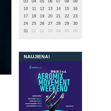
03
04
05
06
07
08
09
10
11
12
13
14
15
16
17
18
19
20
21
22
23
24
25
26
27
28
29
30
31
01
02
03
04
05
06
NAUJIENA!