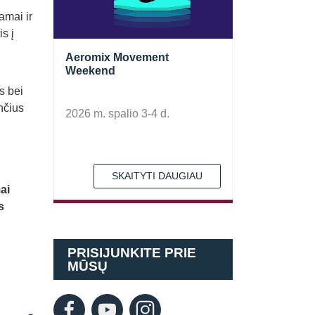
amai ir
s į
Aeromix Movement
Weekend
s bei
nčius
2026 m. spalio 3-4 d.
SKAITYTI DAUGIAU
ai
s
PRISIJUNKITE PRIE
MŪSŲ