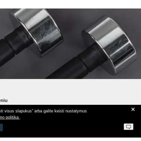
niu
+
ti visus slapukus” arba galite keisti nustatymus
ie Aeromix
mo politika
.
ntaktai
 parduotuvės taisyklės