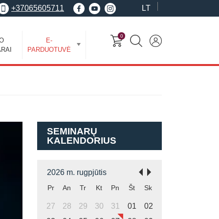
+37065605711
LT
0
EO
E-
RAI
PARDUOTUVĖ
SEMINARŲ
KALENDORIUS
2026 m. rugpjūtis
Pr
An
Tr
Kt
Pn
Št
Sk
27
28
29
30
31
01
02