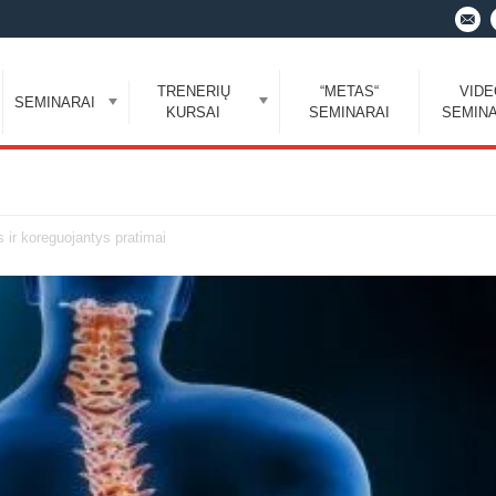
TRENERIŲ
“METAS“
VID
SEMINARAI
KURSAI
SEMINARAI
SEMINA
 ir koreguojantys pratimai