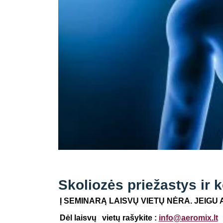
Skoliozės priežastys ir 
Į SEMINARĄ LAISVŲ VIETŲ NĖRA. JEIGU 
Dėl laisvų
vietų rašykite :
info@aeromix.lt