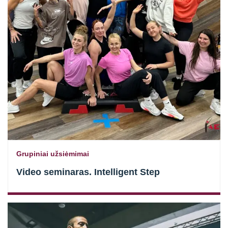
Straipsniai
Sėkmės istorijos
Atsiliepimai
Kontaktai
Grupiniai užsiėmimai
Video seminaras. Intelligent Step