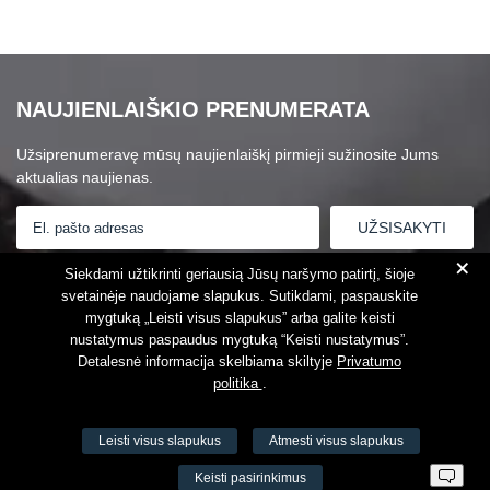
NAUJIENLAIŠKIO PRENUMERATA
Užsiprenumeravę mūsų naujienlaiškį pirmieji sužinosite Jums
aktualias naujienas.
+
Susipažinau su
Privatumo politika
Siekdami užtikrinti geriausią Jūsų naršymo patirtį, šioje
svetainėje naudojame slapukus. Sutikdami, paspauskite
mygtuką „Leisti visus slapukus” arba galite keisti
nustatymus paspaudus mygtuką “Keisti nustatymus”.
Detalesnė informacija skelbiama skiltyje
Privatumo
politika
.
Leisti visus slapukus
Atmesti visus slapukus
VŠĮ Fitneso mokymo centras AEROMIX
Keisti pasirinkimus