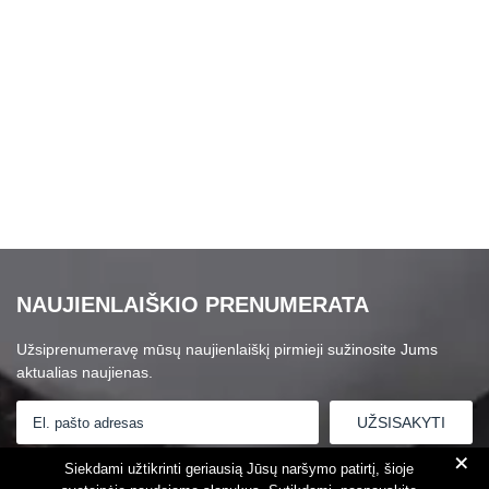
NAUJIENLAIŠKIO PRENUMERATA
Užsiprenumeravę mūsų naujienlaiškį pirmieji sužinosite Jums
aktualias naujienas.
+
Susipažinau su
Privatumo politika
Siekdami užtikrinti geriausią Jūsų naršymo patirtį, šioje