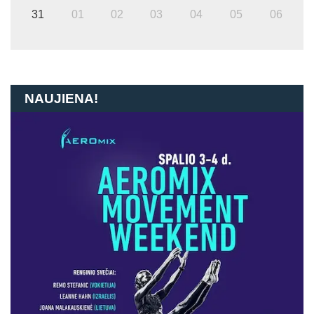
31
01
02
03
04
05
06
NAUJIENA!