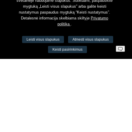
svetainėje naudojame slapukus. Sutikdami, paspauskite
mygtuką „Leisti visus slapukus” arba galite keisti
nustatymus paspaudus mygtuką “Keisti nustatymus”.
Detalesnė informacija skelbiama skiltyje
Privatumo
politika
.
Leisti visus slapukus
Atmesti visus slapukus
VŠĮ Fitneso mokymo centras AEROMIX
Keisti pasirinkimus
Įm. k. 300034190
LT98 7300 0100 8525 8188
Swedbankas, banko kodas 73000
Kontaktai
Šv. Stepono g. 27C, Vilnius, Lietuva
+37065605711
+37060779864
info@aeromix.lt