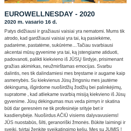
Straipsniai
EUROWELLNESDAY - 2020
Sėkmės istorijos
2020 m. vasario 16 d.
Atsiliepimai
Patys didžiausi ir gražiausi vaisiai yra nematomi. Mums tik
atrodo, kad gardžiausi vaisiai yra tai, ką pasiekėme,
Kontaktai
padarėme, pastatėme, sukūrėme…Tačiau svarbiausi
akcentai mūsų gyvenime yra tai, ką įstengiame atiduoti,
padovanoti, palikti kiekvieno iš JŪSŲ širdyje, prisimenant
gražias akimirkas, neužmirštamas emocijas. Svarbu
dalintis, nes tik dalindamiesi mes bręstame ir augame kaip
asmenybės. Su kiekvienus Jūsų žingsniu mes jautėme
dėkingumą, išgirdome nuoširdžių žodžių bei palinkėjimų,
supratome , kad atliekame svarbią misiją kiekvieno iš Jūsų
gyvenime. Jūsų dėkingumas mus veda pirmyn ir skatina
būti dar geresnėm ne tik profesinėje srityje bet ir
kasdienybėje. Nuoširdus AČIŪ visiems dalyvavusiems!
JŪS nuostabūs, šilti, geranoriški žmonės. Būkite laimingi ir
sveiki, tvirtai ženkite sveikatingimo keliu. Mes su JUMIS !