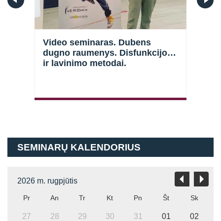
Video seminaras. Dubens
Vid
dugno raumenys. Disfunkcijos
hipo
ir lavinimo metodai.
kore
SEMINARŲ KALENDORIUS
2026 m. rugpjūtis
Pr
An
Tr
Kt
Pn
Št
Sk
27
28
29
30
31
01
02