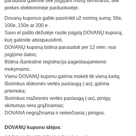
panaudoti galėsite tiek įsigyjant mūsų seminarus, tiek
prekes elektroninėje parduotuvėje.
Dovanų kuponus galite pasirinkti už norimą sumą: 50e,
100e, 150e ar 200 e .
Savo el pašto dėžutėje rasite įsigytą DOVANŲ kuponą,
kurį galėsite atsispausdinti.
DOVANŲ kuponą būtina panaudoti per 12 mėn. nuo
įsigijimo datos;
Būtina išankstinė registracija pageidaujamiems
mokymams.
Vienu DOVANŲ kuponu galima mokėti tik vieną kartą;
Išsirinkus didesnės vertės paslaugą (-as), galima
priemoka;
Išsirinkus mažesnės vertės paslaugą (-as), pinigų
skirtumas nėra grąžinamas;
DOVANA negrąžinama ir nekeičiama į pinigus.
DOVANŲ kupono idėjos
: