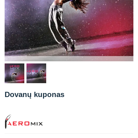
Straipsniai
Sėkmės istorijos
Atsiliepimai
Kontaktai
Dovanų kuponas