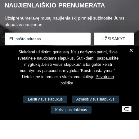
NAUJIENLAIŠKIO PRENUMERATA
Užsiprenumeravę mūsų naujienlaiškį pirmieji sužinosite Jums
aktualias naujienas.
+
Susipažinau su
Privatumo politika
Siekdami užtikrinti geriausią Jūsų naršymo patirtį, šioje
svetainėje naudojame slapukus. Sutikdami, paspauskite
mygtuką „Leisti visus slapukus” arba galite keisti
nustatymus paspaudus mygtuką “Keisti nustatymus”.
Detalesnė informacija skelbiama skiltyje
Privatumo
politika
.
Leisti visus slapukus
Atmesti visus slapukus
VŠĮ Fitneso mokymo centras AEROMIX
Keisti pasirinkimus
Įm. k. 300034190
LT98 7300 0100 8525 8188
Swedbankas, banko kodas 73000