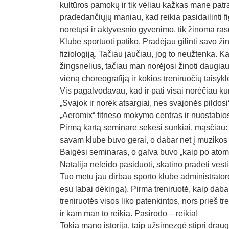
kultūros pamokų ir tik vėliau kažkas mane patr
pradedančiųjų maniau, kad reikia pasidailinti fi
norėtųsi ir aktyvesnio gyvenimo, tik žinoma ra
Klube sportuoti patiko. Pradėjau gilinti savo ži
fiziologiją. Tačiau jaučiau, jog to neužtenka.
žingsnelius, tačiau man norėjosi žinoti daugia
vieną choreografiją ir kokios treniruočių taisykl
Vis pagalvodavau, kad ir pati visai norėčiau kurt
„Svajok ir norėk atsargiai, nes svajonės pildos
„Aeromix“ fitneso mokymo centras ir nuostabios
Pirmą kartą seminare sekėsi sunkiai, mąsčiau: „
savam klube buvo gerai, o dabar net į muzikos 
Baigėsi seminaras, o galva buvo „kaip po atomin
Natalija neleido pasiduoti, skatino pradėti vesti
Tuo metu jau dirbau sporto klube administratore
esu labai dėkinga). Pirma treniruotė, kaip daba
treniruotės visos liko patenkintos, nors prieš 
ir kam man to reikia. Pasirodo – reikia!
Tokia mano istorija, taip užsimezgė stipri drau