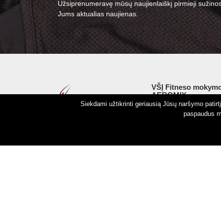
Užsiprenumeravę mūsų naujienlaiškį pirmieji sužinos
Jums aktualias naujienas.
VŠĮ Fitneso mokymo
AEROMIX
Siekdami užtikrinti geriausią Jūsų naršymo patir
Įm. k. 300034190
paspaudus my
LT98 7300 0100 8525
Swedbankas, banko k
Autorinės teisės © 2026 Aeromix.
Privatumo politika