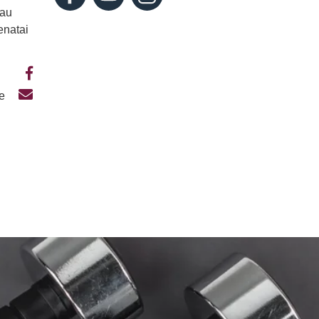
iau
enatai
te