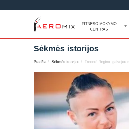
FITNESO MOKYMO
CENTRAS
Sėkmės istorijos
Pradžia
Sėkmės istorijos
Trenerė Regina: galvojau m