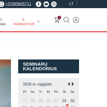
+37065605711
LT
0
EO
E-
RAI
PARDUOTUVĖ
SEMINARŲ
KALENDORIUS
2026 m. rugpjūtis
Pr
An
Tr
Kt
Pn
Št
Sk
27
28
29
30
31
01
02