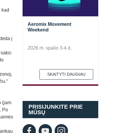
, kad
Aeromix Movement
Weekend
deda į
2026 m. spalio 3-4 d.
p sako:
do
zonoj,
SKAITYTI DAUGIAU
iu.“
o (jam
PRISIJUNKITE PRIE
. Po
MŪSŲ
 baimės
ilankau