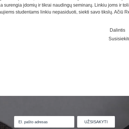
 surengia įdomių ir tikrai naudingų seminarų. Linkiu joms ir tol
naujiems studentams linkiu nepasiduoti, siekti savo tikslų. Ačiū R
Dalintis
Susisieki