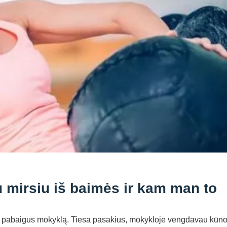
u mirsiu iš baimės ir kam man to
 tik pabaigus mokyklą. Tiesa pasakius, mokykloje vengdavau kūn