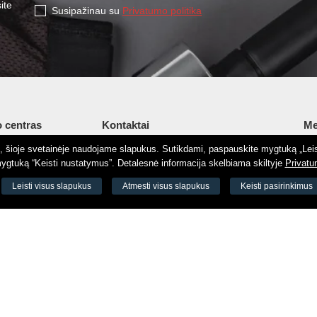
ite
Susipažinau su
Privatumo politika
 centras
Kontaktai
Me
tį, šioje svetainėje naudojame slapukus. Sutikdami, paspauskite mygtuką „Leis
Šv. Stepono g. 27C, Vilnius, Lietuva
Ap
gtuką “Keisti nustatymus”. Detalesnė informacija skelbiama skiltyje
Privatu
+37065605711
Ko
 8188
Leisti visus slapukus
Atmesti visus slapukus
Keisti pasirinkimus
+37060779864
El.
odas 73000
info@aeromix.lt
Pri