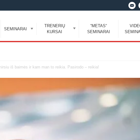
TRENERIŲ
“METAS“
VID
SEMINARAI
KURSAI
SEMINARAI
SEMINA
irsiu iš baimės ir kam man to reikia. Pasirodo – reikia!