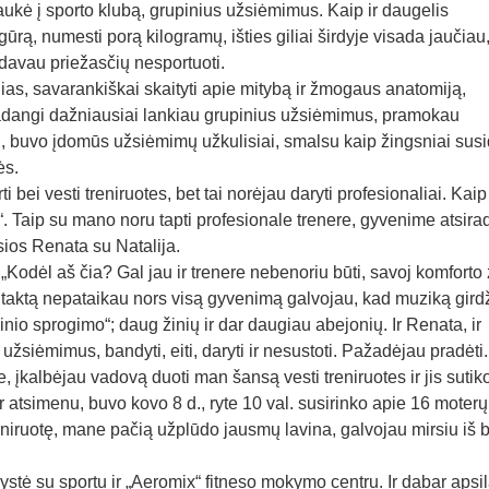
aukė į sporto klubą, grupinius užsiėmimus. Kaip ir daugelis
gūrą, numesti porą kilogramų, išties giliai širdyje visada jaučiau
sdavau priežasčių nesportuoti.
nias, savarankiškai skaityti apie mitybą ir žmogaus anatomiją,
 Kadangi dažniausiai lankiau grupinius užsiėmimus, pramokau
u, buvo įdomūs užsiėmimų užkulisiai, smalsu kaip žingsniai susi
ės.
i bei vesti treniruotes, bet tai norėjau daryti profesionaliai. Kai
i“. Taip su mano noru tapti profesionale trenere, gyvenime atsira
ios Renata su Natalija.
Kodėl aš čia? Gal jau ir trenere nebenoriu būti, savoj komforto 
taktą nepataikau nors visą gyvenimą galvojau, kad muziką girdž
io sprogimo“; daug žinių ir dar daugiau abejonių. Ir Renata, ir
 užsiėmimus, bandyti, eiti, daryti ir nesustoti. Pažadėjau pradėti.
, įkalbėjau vadovą duoti man šansą vesti treniruotes ir jis sutik
r atsimenu, buvo kovo 8 d., ryte 10 val. susirinko apie 16 moterų
treniruotę, mane pačią užplūdo jausmų lavina, galvojau mirsiu iš
gystė su sportu ir „Aeromix“ fitneso mokymo centru. Ir dabar aps