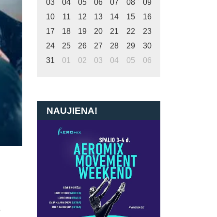
03
04
05
06
07
08
09
10
11
12
13
14
15
16
17
18
19
20
21
22
23
24
25
26
27
28
29
30
31
01
02
03
04
05
06
NAUJIENA!
o