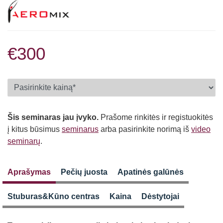
€300
Šis seminaras jau įvyko.
Prašome rinkitės ir registuokitės
į kitus būsimus
seminarus
arba pasirinkite norimą iš
video
seminarų
.
Aprašymas
Pečių juosta
Apatinės galūnės
Stuburas&Kūno centras
Kaina
Dėstytojai