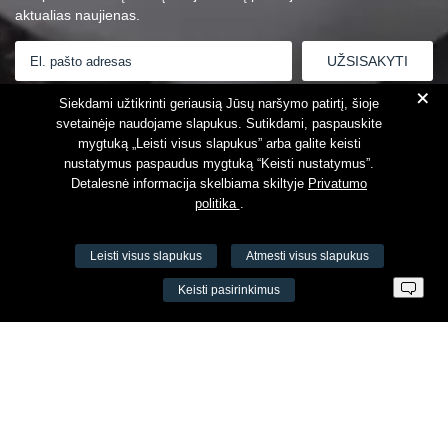
aktualias naujienas.
+
Susipažinau su
Privatumo politika
Siekdami užtikrinti geriausią Jūsų naršymo patirtį, šioje
svetainėje naudojame slapukus. Sutikdami, paspauskite
mygtuką „Leisti visus slapukus” arba galite keisti
nustatymus paspaudus mygtuką “Keisti nustatymus”.
Detalesnė informacija skelbiama skiltyje
Privatumo
politika
.
Leisti visus slapukus
Atmesti visus slapukus
VŠĮ Fitneso mokymo centras AEROMIX
Keisti pasirinkimus
Įm. k. 300034190
LT98 7300 0100 8525 8188
Swedbankas, banko kodas 73000
Kontaktai
Šv. Stepono g. 27C, Vilnius, Lietuva