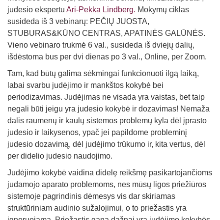
judesio ekspertu
Ari-Pekka Lindberg.
Mokymų ciklas
susideda iš 3 vebinarų:
PEČIŲ JUOSTA,
STUBURAS
&KŪNO CENTRAS, APATINĖS GALŪNĖS.
Vieno vebinaro trukmė 6 val., susideda iš dviejų dalių,
išdėstoma bus per dvi dienas po 3 val., Online, per Zoom.
Tam, kad būtų galima sėkmingai funkcionuoti ilgą laiką,
labai svarbu judėjimo ir mankštos kokybė bei
periodizavimas. Judėjimas ne visada yra vaistas, bet taip
negali būti jeigu yra judesio kokybė ir dozavimas! Nemaža
dalis raumenų ir kaulų sistemos problemų kyla dėl įprasto
judesio ir laikysenos, ypač jei papildome probleminį
judesio dozavimą, dėl judėjimo trūkumo ir, kita vertus, dėl
per didelio judesio naudojimo.
Judėjimo kokybė vaidina didelę reikšmę pasikartojančioms
judamojo aparato problemoms, nes mūsų ligos priežiūros
sistemoje pagrindinis dėmesys vis dar skiriamas
struktūriniam audinio sužalojimui, o to priežastis yra
ignoruojama. Priežastis gana dažnai yra judėjimo kokybės