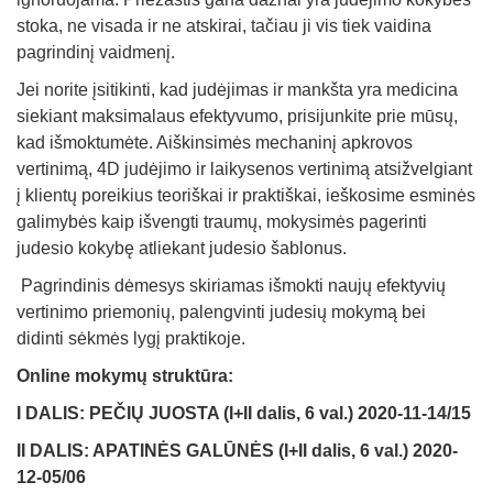
stoka, ne visada ir ne atskirai, tačiau ji vis tiek vaidina
pagrindinį vaidmenį.
Jei norite įsitikinti, kad judėjimas ir mankšta yra medicina
siekiant maksimalaus efektyvumo, prisijunkite prie mūsų,
kad išmoktumėte. Aiškinsimės mechaninį apkrovos
vertinimą, 4D judėjimo ir laikysenos vertinimą atsižvelgiant
į klientų poreikius teoriškai ir praktiškai, ieškosime esminės
galimybės kaip išvengti traumų, mokysimės pagerinti
judesio kokybę atliekant judesio šablonus.
Pagrindinis dėmesys skiriamas išmokti naujų efektyvių
vertinimo priemonių, palengvinti judesių mokymą bei
didinti sėkmės lygį praktikoje.
Online mokymų struktūra:
I DALIS: PEČIŲ JUOSTA (I+II dalis, 6 val.) 2020-11-14/15
II DALIS: APATINĖS GALŪNĖS (I+II dalis, 6 val.) 2020-
12-05/06