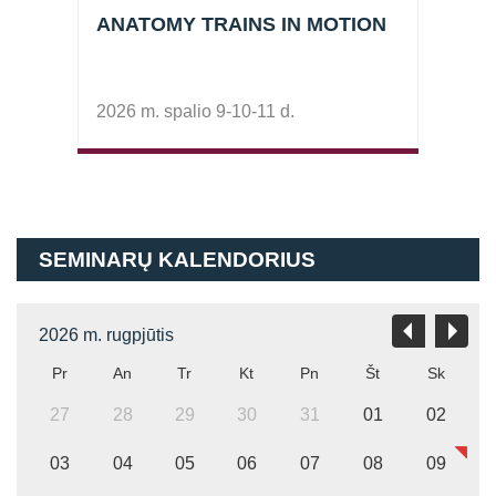
ANATOMY TRAINS IN MOTION
KUR
TRE
2026 m. spalio 9-10-11 d.
2023 
SEMINARŲ KALENDORIUS
2026 m. rugpjūtis
Pr
An
Tr
Kt
Pn
Št
Sk
27
28
29
30
31
01
02
03
04
05
06
07
08
09