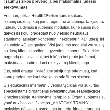
Traumų rizikos prevencija bei maksimalus judesio
efektyvumas
Vebinarų ciklas
Health4Performance
sukuria
išsamų siužetą į kurį įeina regioninė anatomija, laikysena,
judesių valdymas ir judėjimo moduliai, kurie susiję nuo
galvos iki kojų, pradedant nuo vietinio neutralaus
stabilumo, atliekant koncentrinį ir ekscentrinį 4D judesį, iki
visuotinio 4D atsigavimo. Visi judėjimo moduliai yra susiję
su Jūsų klientų kasdieniu gyvenimu ir sportu. Sukurkite
pagrindą ne tik vaistui, bet ir kūno bei proto judėjimui,
maksimaliai padidindami efektyvumą klientų tarpe.
Jūs, mieli draugai, kviečiami prisijungti prie mūsų, kad
kartu pradėtume kurti sveikatos priežiūros sistemą!
Šis edukacinis internetinių vebinarų ciklas yra sukurtas
specialistams dirbantiems sveikatingume, reabilitacijoje,
kineziterapijoje, treniravime, terapijoje. Organizuojamas su
ypač aukštos kvalifikacijos ,,ANATOMY TRAINS”
mokyklos dėstytoju, asmeniniu treneriu, kineziterapeutu ,