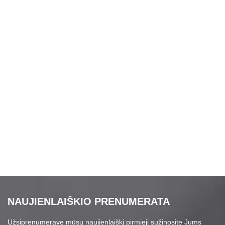
NAUJIENLAIŠKIO PRENUMERATA
Užsiprenumeravę mūsų naujienlaiškį pirmieji sužinosite Jums