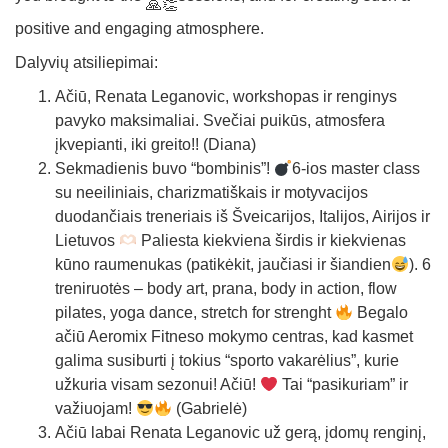
positive and engaging atmosphere.
Dalyvių atsiliepimai:
Ačiū, Renata Leganovic, workshopas ir renginys
pavyko maksimaliai. Svečiai puikūs, atmosfera
įkvepianti, iki greito!! (Diana)
Sekmadienis buvo “bombinis”!
6-ios master class
su neeiliniais, charizmatiškais ir motyvacijos
duodančiais treneriais iš Šveicarijos, Italijos, Airijos ir
Lietuvos
Paliesta kiekviena širdis ir kiekvienas
kūno raumenukas (patikėkit, jaučiasi ir šiandien
). 6
treniruotės – body art, prana, body in action, flow
pilates, yoga dance, stretch for strenght
Begalo
ačiū Aeromix Fitneso mokymo centras, kad kasmet
galima susiburti į tokius “sporto vakarėlius”, kurie
užkuria visam sezonui! Ačiū!
Tai “pasikuriam” ir
važiuojam!
(Gabrielė)
Ačiū labai Renata Leganovic už gerą, įdomų renginį,