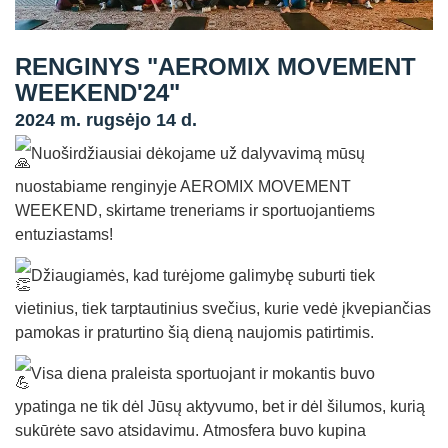
Straipsniai
Sėkmės istorijos
RENGINYS "AEROMIX MOVEMENT
WEEKEND'24"
Atsiliepimai
2024 m. rugsėjo 14 d.
Kontaktai
Nuoširdžiausiai dėkojame už dalyvavimą mūsų
nuostabiame renginyje AEROMIX MOVEMENT
WEEKEND, skirtame treneriams ir sportuojantiems
entuziastams!
Džiaugiamės, kad turėjome galimybę suburti tiek
vietinius, tiek tarptautinius svečius, kurie vedė įkvepiančias
pamokas ir praturtino šią dieną naujomis patirtimis.
Visa diena praleista sportuojant ir mokantis buvo
ypatinga ne tik dėl Jūsų aktyvumo, bet ir dėl šilumos, kurią
sukūrėte savo atsidavimu.
Atmosfera buvo kupina