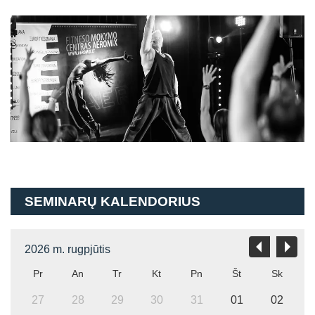
SEMINARŲ KALENDORIUS
2026 m. rugpjūtis
Pr
An
Tr
Kt
Pn
Št
Sk
27
28
29
30
31
01
02