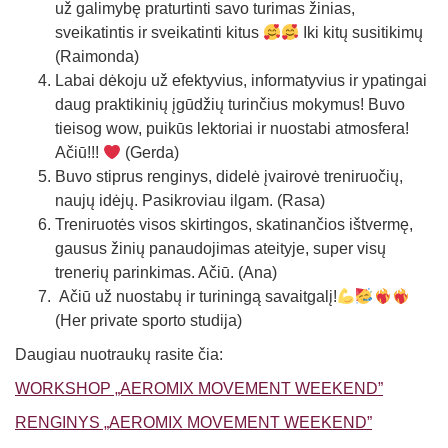
už galimybę praturtinti savo turimas žinias,
sveikatintis ir sveikatinti kitus
Iki kitų susitikimų
(Raimonda)
Labai dėkoju už efektyvius, informatyvius ir ypatingai
daug praktikinių įgūdžių turinčius mokymus! Buvo
tieisog wow, puikūs lektoriai ir nuostabi atmosfera!
Ačiū!!!
(Gerda)
Buvo stiprus renginys, didelė įvairovė treniruočių,
naujų idėjų. Pasikroviau ilgam. (Rasa)
Treniruotės visos skirtingos, skatinančios ištvermę,
gausus žinių panaudojimas ateityje, super visų
trenerių parinkimas. Ačiū. (Ana)
Ačiū už nuostabų ir turiningą savaitgalį!
(Her private sporto studija)
Daugiau nuotraukų rasite čia:
WORKSHOP „AEROMIX MOVEMENT WEEKEND”
RENGINYS „AEROMIX MOVEMENT WEEKEND”