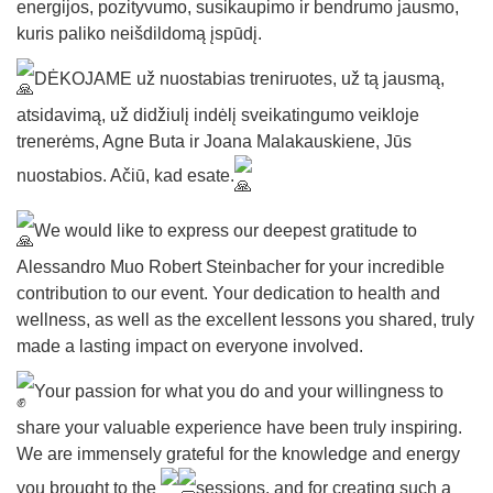
energijos, pozityvumo, susikaupimo ir bendrumo jausmo,
kuris paliko neišdildomą įspūdį.
DĖKOJAME už nuostabias treniruotes, už tą jausmą,
atsidavimą, už didžiulį indėlį sveikatingumo veikloje
trenerėms, Agne Buta ir Joana Malakauskiene, Jūs
nuostabios. Ačiū, kad esate.
We would like to express our deepest gratitude to
Alessandro Muo Robert Steinbacher for your incredible
contribution to our event. Your dedication to health and
wellness, as well as the excellent lessons you shared, truly
made a lasting impact on everyone involved.
Your passion for what you do and your willingness to
share your valuable experience have been truly inspiring.
We are immensely grateful for the knowledge and energy
you brought to the
sessions, and for creating such a