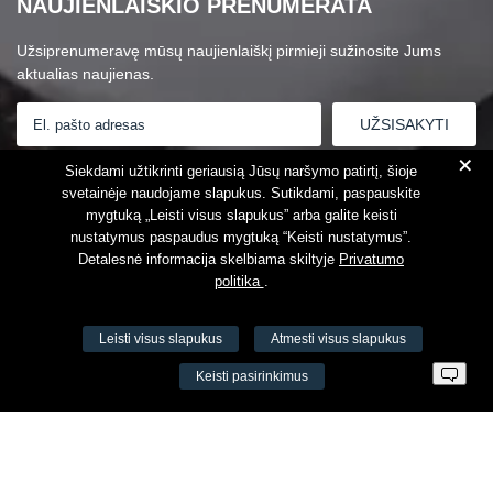
NAUJIENLAIŠKIO PRENUMERATA
Užsiprenumeravę mūsų naujienlaiškį pirmieji sužinosite Jums
aktualias naujienas.
+
Susipažinau su
Privatumo politika
Siekdami užtikrinti geriausią Jūsų naršymo patirtį, šioje
svetainėje naudojame slapukus. Sutikdami, paspauskite
mygtuką „Leisti visus slapukus” arba galite keisti
nustatymus paspaudus mygtuką “Keisti nustatymus”.
Detalesnė informacija skelbiama skiltyje
Privatumo
politika
.
Leisti visus slapukus
Atmesti visus slapukus
VŠĮ Fitneso mokymo centras AEROMIX
Keisti pasirinkimus
Įm. k. 300034190
LT98 7300 0100 8525 8188
Swedbankas, banko kodas 73000